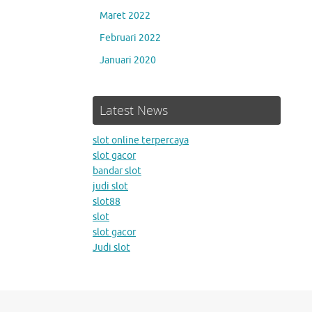
Maret 2022
Februari 2022
Januari 2020
Latest News
slot online terpercaya
slot gacor
bandar slot
judi slot
slot88
slot
slot gacor
Judi slot