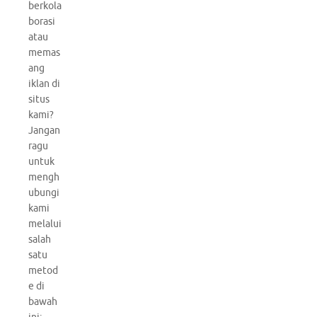
berkola
borasi
atau
memas
ang
iklan di
situs
kami?
Jangan
ragu
untuk
mengh
ubungi
kami
melalui
salah
satu
metod
e di
bawah