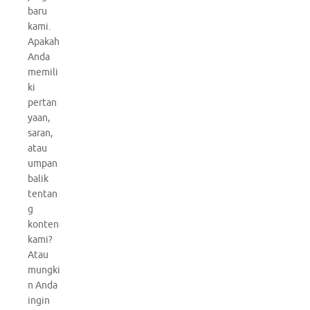
baru
kami.
Apakah
Anda
memili
ki
pertan
yaan,
saran,
atau
umpan
balik
tentan
g
konten
kami?
Atau
mungki
n Anda
ingin