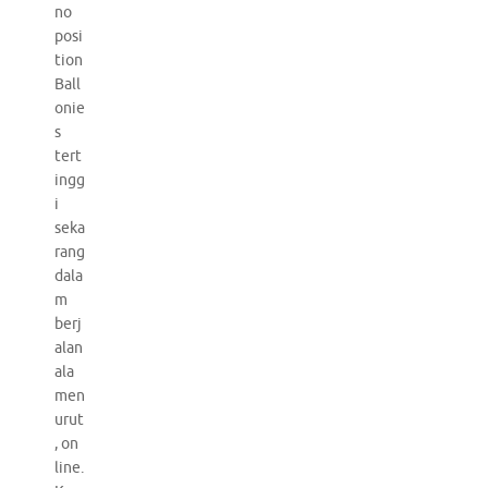
no
posi
tion
Ball
onie
s
tert
ingg
i
seka
rang
dala
m
berj
alan
ala
men
urut
, on
line.