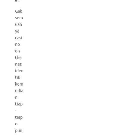
er.
Gak
sem
uan
ya
casi
no
on
the
net
iden
tik
kem
udia
n
tiap
-
tiap
o
pun