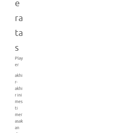
e
ra
ta
s
Play
er
akhi
r-
akhi
r ini
mes
ti
mer
asak
an