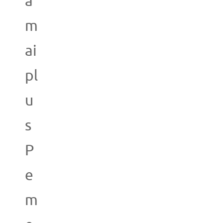
a
m
ai
pl
u
s
P
e
m