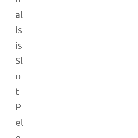
al
is
is
Sl
o
t
P
el