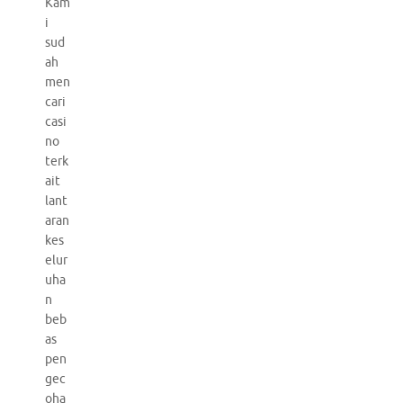
Kam
i
sud
ah
men
cari
casi
no
terk
ait
lant
aran
kes
elur
uha
n
beb
as
pen
gec
oha