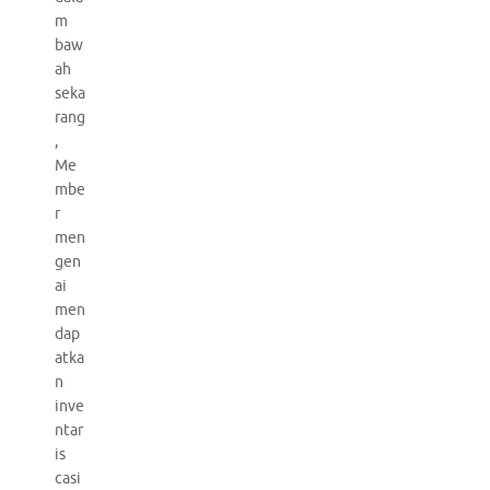
m
baw
ah
seka
rang
,
Me
mbe
r
men
gen
ai
men
dap
atka
n
inve
ntar
is
casi