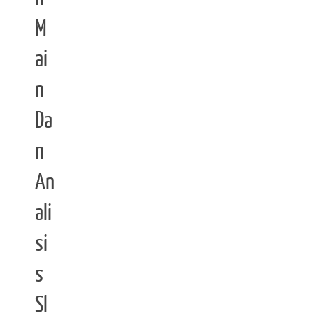
M
ai
n
Da
n
An
ali
si
s
Sl