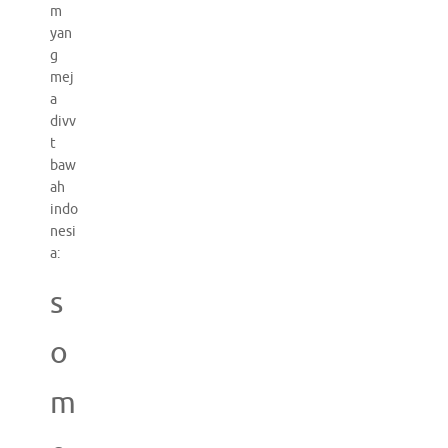
m
yan
g
mej
a
divv
t
baw
ah
indo
nesi
a:
s
o
m