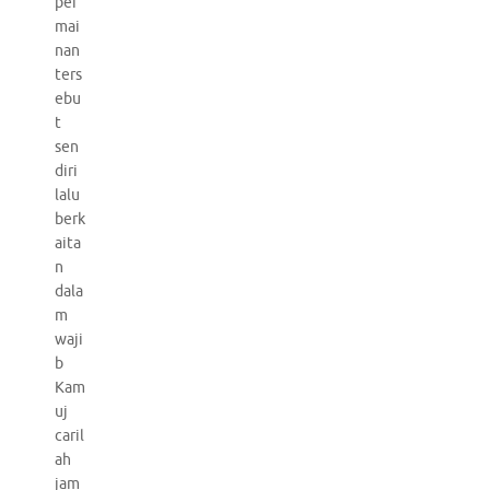
per
mai
nan
ters
ebu
t
sen
diri
lalu
berk
aita
n
dala
m
waji
b
Kam
uj
caril
ah
jam