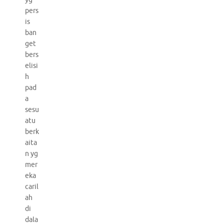
pers
is
ban
get
bers
elisi
h
pad
a
sesu
atu
berk
aita
n yg
mer
eka
caril
ah
di
dala