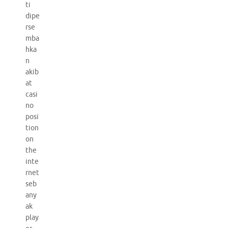
ti
dipe
rse
mba
hka
n
akib
at
casi
no
posi
tion
on
the
inte
rnet
seb
any
ak
play