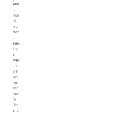
And
a
ingi
nka
n di
man
a
saja,
kap
an
saja.
Jad
wal
per
mai
nan
mes
in
slot
and