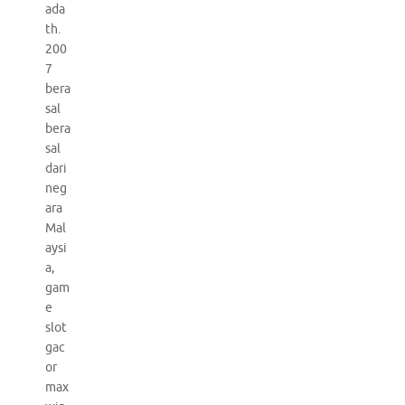
ada
th.
200
7
bera
sal
bera
sal
dari
neg
ara
Mal
aysi
a,
gam
e
slot
gac
or
max