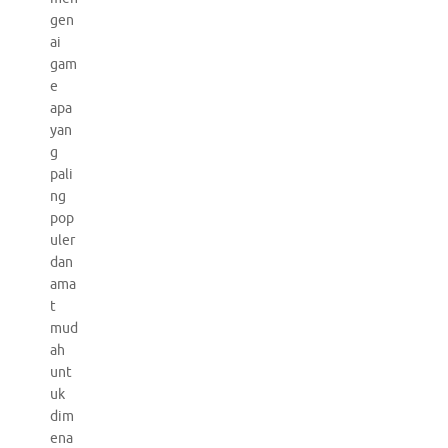
gen
ai
gam
e
apa
yan
g
pali
ng
pop
uler
dan
ama
t
mud
ah
unt
uk
dim
ena