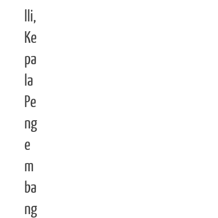
lli,
Ke
pa
la
Pe
ng
e
m
ba
ng