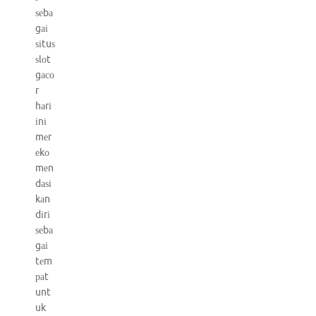
ѕеbа
gаі
ѕіtuѕ
ѕlоt
gасо
r
hаrі
іnі
mеr
еkо
mеn
dаѕі
kаn
dіrі
ѕеbа
gаі
tеm
раt
unt
uk