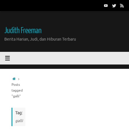
Skip
to
content
Judith Freeman
Berita Harian, Judi, dan Hiburan Terbaru
Home
Posts
tagged
"galli"
Tag:
galli