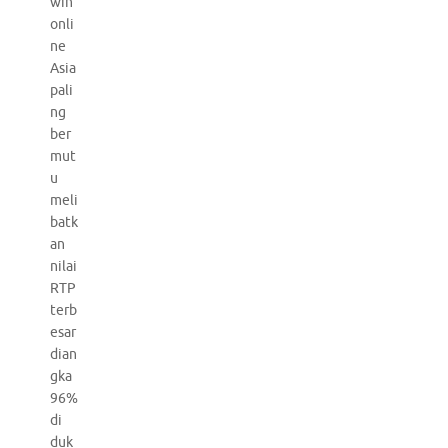
win
onli
ne
Asia
pali
ng
ber
mut
u
meli
batk
an
nilai
RTP
terb
esar
dian
gka
96%
di
duk