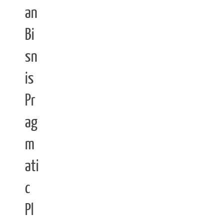
an
Bi
sn
is
Pr
ag
m
ati
c
Pl