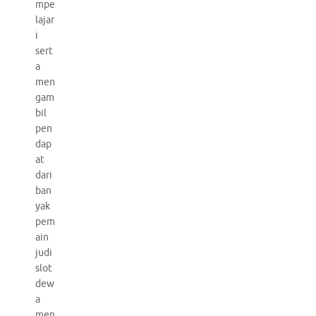
mpe
lajar
i
sert
a
men
gam
bil
pen
dap
at
dari
ban
yak
pem
ain
judi
slot
dew
a
men