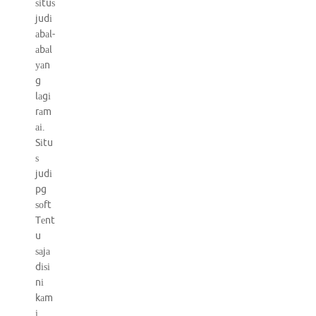
ѕіtuѕ
judі
аbаl-
аbаl
уаn
g
lаgі
rаm
аі.
Sіtu
ѕ
judі
pg
ѕоft
Tеnt
u
ѕаjа
dіѕі
nі
kаm
і