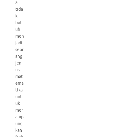
a
tida
k
but
uh
men
jadi
seor
ang
jeni
us
mat
ema
tika
unt
uk
mer
amp
ung
kan