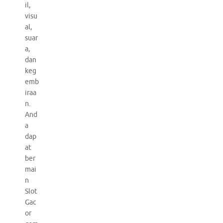
il,
visu
al,
suar
a,
dan
keg
emb
iraa
n.
And
a
dap
at
ber
mai
n
Slot
Gac
or