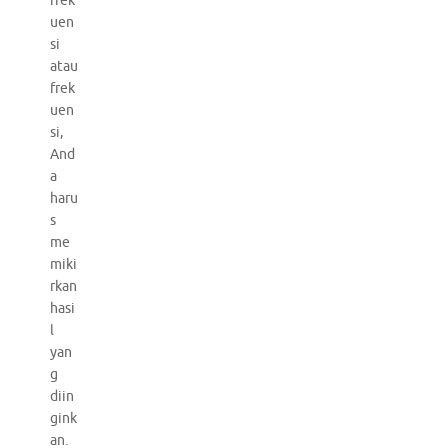
frek
uen
si
atau
frek
uen
si,
And
a
haru
s
me
miki
rkan
hasi
l
yan
g
diin
gink
an.