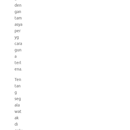
den
gan
tam
asya
per
yg
cara
gun
a
terl
ena.
Ten
tan
g
seg
ala
wat
ak
di