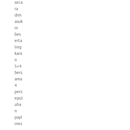
seca
ra
dim
asuk
in
bes
erta
ling
kara
n
5×4
bers
ama
4
pers
epul
uha
n
payl
ines