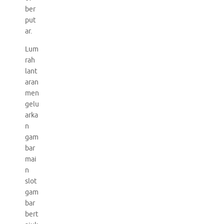
ber
put
ar.
Lum
rah
lant
aran
men
gelu
arka
n
gam
bar
mai
n
slot
gam
bar
bert