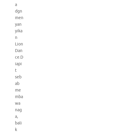
a
dgn
men
yan
yika
n
Lion
Dan
ce.D
iapi
t
seb
ab
me
mba
wa
nag
a,
bali
k