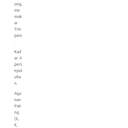
ong,
me
mak
ai
Tim
pani
.
Kad
ar: 4
pers
epul
uha
n
Agu
nan
Pali
ng
(£,
€,