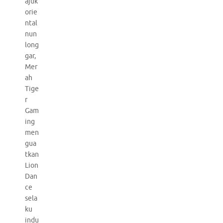
ajuk
orie
ntal
nun
long
gar,
Mer
ah
Tige
r
Gam
ing
men
gua
tkan
Lion
Dan
ce
sela
ku
indu