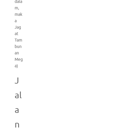
dala
m,
mak
a
Jag
at
Tam
bun
an
Meg
a)
J
al
a
n