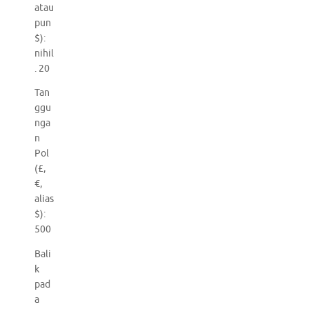
atau
pun
$):
nihil
. 20
Tan
ggu
nga
n
Pol
(£,
€,
alias
$):
500
Bali
k
pad
a