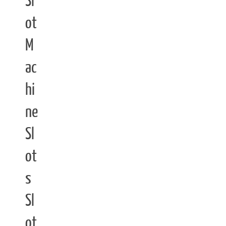
Sl
ot
M
ac
hi
ne
Sl
ot
s
Sl
ot