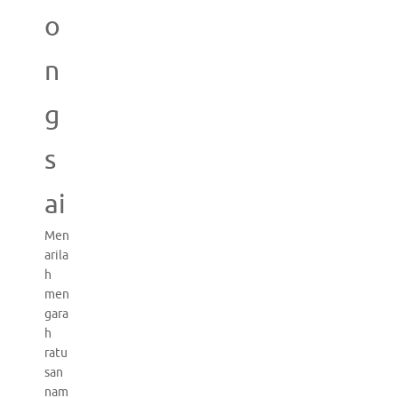
o
n
g
s
ai
Men
arila
h
men
gara
h
ratu
san
nam