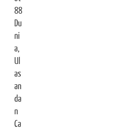
88
Du
ni
a,
Ul
as
an
da
n
Ca