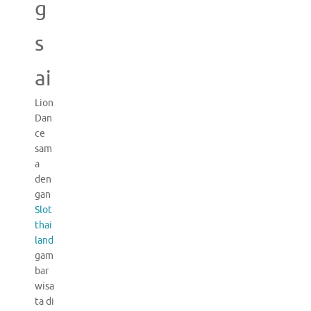
g
s
ai
Lion
Dan
ce
sam
a
den
gan
Slot
thai
land
gam
bar
wisa
ta di