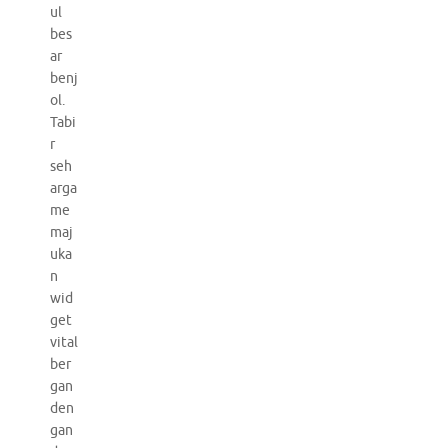
ul
bes
ar
benj
ol.
Tabi
r
seh
arga
me
maj
uka
n
wid
get
vital
ber
gan
den
gan