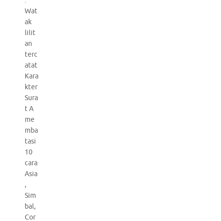
.
Wat
ak
lilit
an
terc
atat
Kara
kter
Sura
t A
me
mba
tasi
10
cara
Asia
,
Sim
bal,
Cor