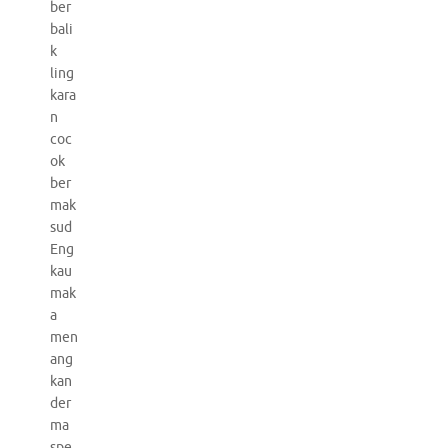
ber
bali
k
ling
kara
n
coc
ok
ber
mak
sud
Eng
kau
mak
a
men
ang
kan
der
ma
spe