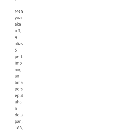
.
Men
yuar
aka
n 3,
4
alias
5
pert
imb
ang
an
lima
pers
epul
uha
n
dela
pan,
188,