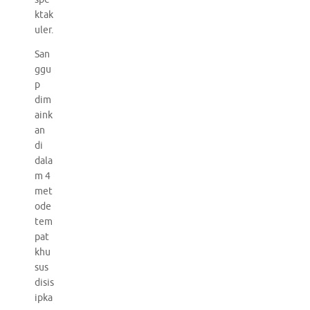
ktak
uler.
San
ggu
p
dim
aink
an
di
dala
m 4
met
ode
tem
pat
khu
sus
disis
ipka