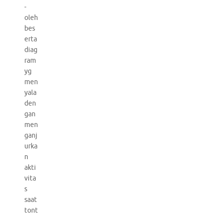
-
oleh
bes
erta
diag
ram
yg
men
yala
den
gan
men
ganj
urka
n
akti
vita
s
saat
tont