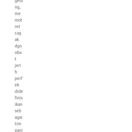
gelu
ng,
me
mot
ret
cag
ak
dgn
oba
t
jeri
h
perf
ek
dide
finis
ikan
seb
agai
tim
pani