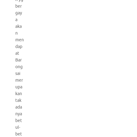
ber
gay
a
aka
n
men
dap
at
Bar
ong
sai
mer
upa
kan
tak
ada
nya
bet
ul-
bet