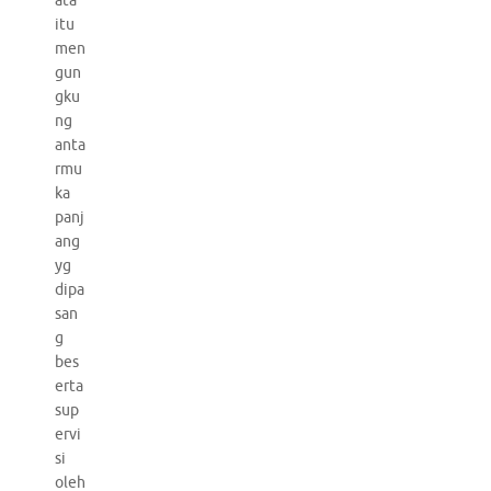
ata
itu
men
gun
gku
ng
anta
rmu
ka
panj
ang
yg
dipa
san
g
bes
erta
sup
ervi
si
oleh