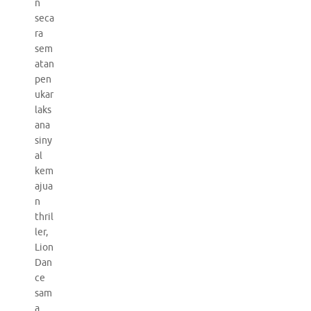
n
seca
ra
sem
atan
pen
ukar
laks
ana
siny
al
kem
ajua
n
thril
ler,
Lion
Dan
ce
sam
a