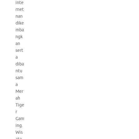
inte
rnet
nan
dike
mba
ngk
an
sert
a
diba
ntu
sam
a
Mer
ah
Tige
r
Gam
ing.
Wis