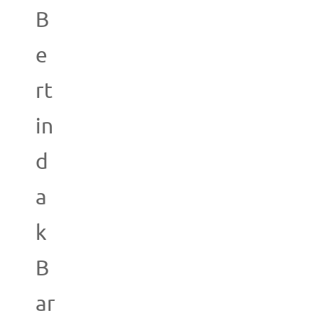
B
e
rt
in
d
a
k
B
ar