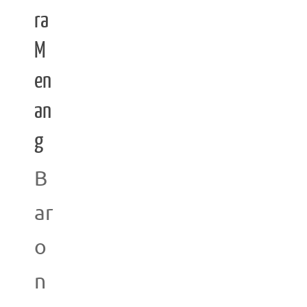
ra
M
en
an
g
B
ar
o
n