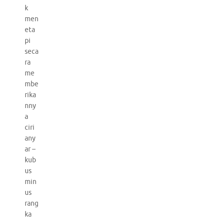
k
men
eta
pi
seca
ra
me
mbe
rika
nny
a
ciri
any
ar –
kub
us
min
us
rang
ka