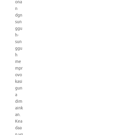
ona
n
dgn
sun
ggu
h-
sun
ggu
h
me
mpr
ovo
kasi
gun
a
dim
aink
an.
Kea
daa
n yg