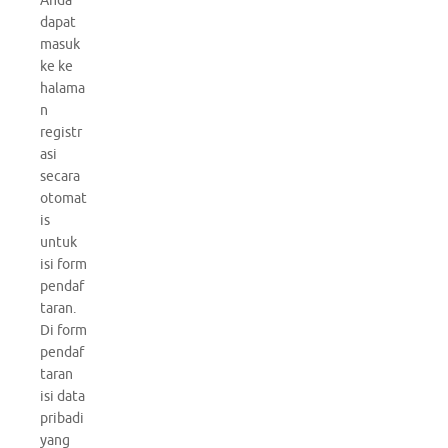
Anda
dapat
masuk
ke ke
halama
n
registr
asi
secara
otomat
is
untuk
isi form
pendaf
taran.
Di form
pendaf
taran
isi data
pribadi
yang