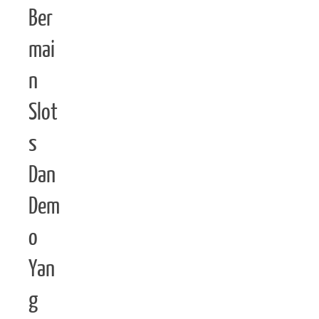
Ber
mai
n
Slot
s
Dan
Dem
o
Yan
g