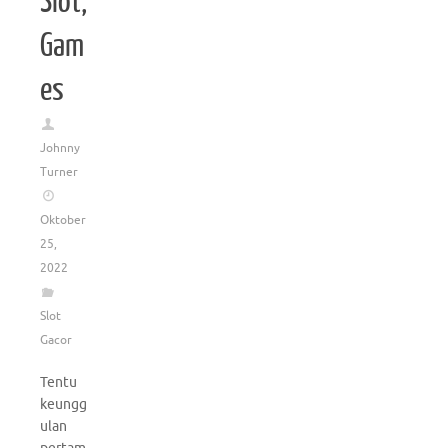
Slot,
Gam
es
Johnny
Turner
Oktober
25,
2022
Slot
Gacor
Tentu
keungg
ulan