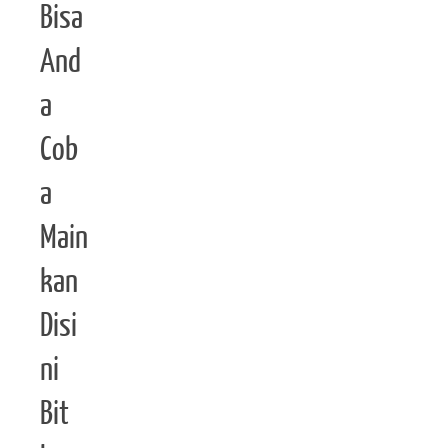
Bisa
And
a
Cob
a
Main
kan
Disi
ni
Bit