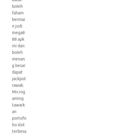
boleh
faham
bermai
n judi
mega8
88 apk
ini dan
boleh
menan
g besar
dapat
jackpot
rawak.
Microg
aming
tawark
an
portofo
lio slot
terbesa