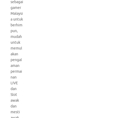
sebagai
gamer
Malaysi
a untuk
berhim
pun,
mudah
untuk
memul
akan
pengal
aman
permai
nan
LIVE
dan
Slot
awak
dan
mesti
awak