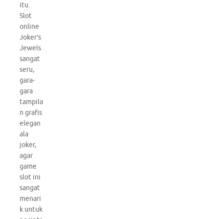
itu.
Slot
online
Joker’s
Jewels
sangat
seru,
gara-
gara
tampila
n grafis
elegan
ala
joker,
agar
game
slot ini
sangat
menari
k untuk