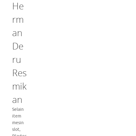
He
rm
an
De
ru
Res
mik
an
Selain
item
mesin
slot,