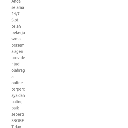
Anda
selama
24/7.
Slot
telah
bekerja
sama
bersam
a agen
provide
r judi
olahrag
a
online
terperc
aya dan
paling
baik
seperti
SBOBE
T dan