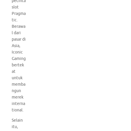
pecinta
slot
Pragma
tic.
Berawa
l dari
pasar di
Asia,
Iconic
Gaming
bertek
at
untuk
memba
ngun
merek
interna
tional.
Selain
itu,