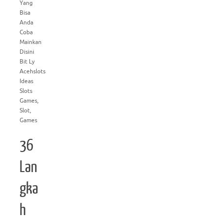
Yang
Bisa
Anda
Coba
Mainkan
Disini
Bit Ly
Acehslots
Ideas
Slots
Games,
Slot,
Games
36
Lan
gka
h