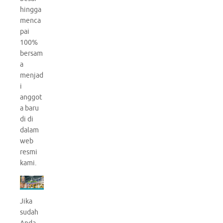
hingga
menca
pai
100%
bersam
a
menjad
i
anggot
a baru
di di
dalam
web
resmi
kami.
Jika
sudah