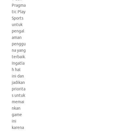
Pragma
tic Play
Sports
untuk
pengal
aman
penggu
na yang
terbaik.
Ingatla
h hal
ini dan
jadikan
priorita
s untuk
memai
nkan
game
ini
karena