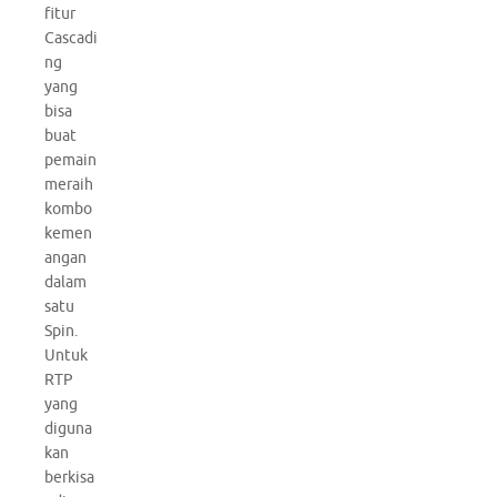
fitur
Cascadi
ng
yang
bisa
buat
pemain
meraih
kombo
kemen
angan
dalam
satu
Spin.
Untuk
RTP
yang
diguna
kan
berkisa