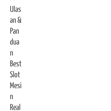
Ulas
an &
Pan
dua
n
Best
Slot
Mesi
n
Real