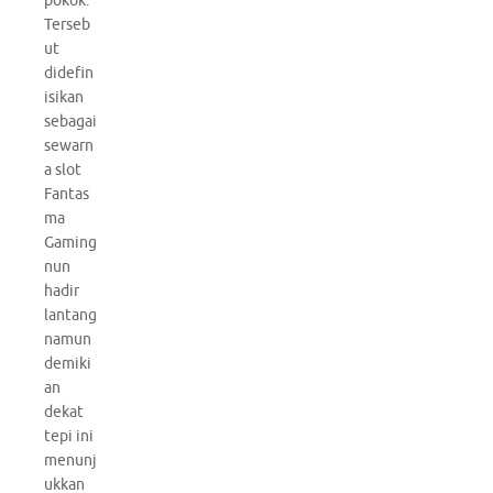
pokok.
Terseb
ut
didefin
isikan
sebagai
sewarn
a slot
Fantas
ma
Gaming
nun
hadir
lantang
namun
demiki
an
dekat
tepi ini
menunj
ukkan