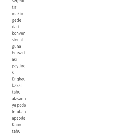
segelin
tir
makin
gede
dari
konven
sional
guna
bervari
asi
payline
s.
Engkau
bakal
tahu
alasann
ya pada
lembah
apabila
Kamu
tahu