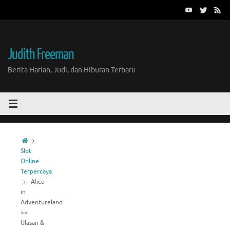
Skip
to
content
Judith Freeman
Berita Harian, Judi, dan Hiburan Terbaru
Home
Slot
Online
Terpercaya
Alice
in
Adventureland
>>
Ulasan &