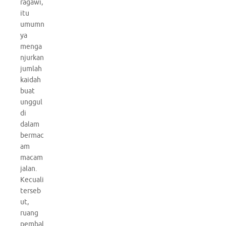
ragawi,
itu
umumn
ya
menga
njurkan
jumlah
kaidah
buat
unggul
di
dalam
bermac
am
macam
jalan.
Kecuali
terseb
ut,
ruang
pembal