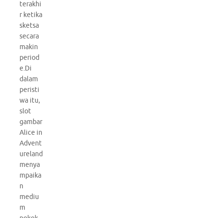
terakhi
r ketika
sketsa
secara
makin
period
e.Di
dalam
peristi
wa itu,
slot
gambar
Alice in
Advent
ureland
menya
mpaika
n
mediu
m