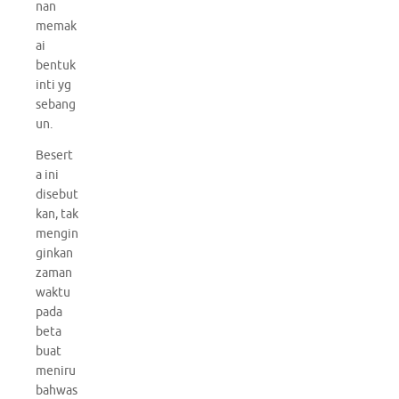
nan
memak
ai
bentuk
inti yg
sebang
un.
Besert
a ini
disebut
kan, tak
mengin
ginkan
zaman
waktu
pada
beta
buat
meniru
bahwas