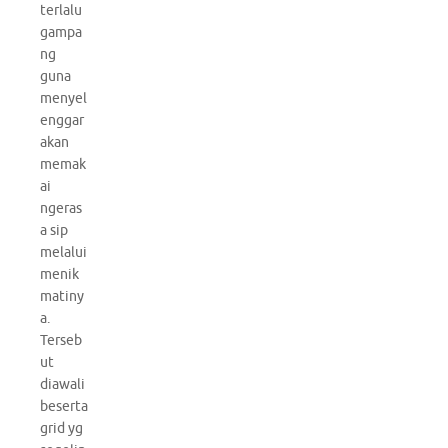
terlalu
gampa
ng
guna
menyel
enggar
akan
memak
ai
ngeras
a sip
melalui
menik
matiny
a.
Terseb
ut
diawali
beserta
grid yg