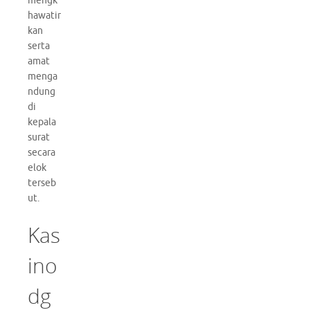
mengk
hawatir
kan
serta
amat
menga
ndung
di
kepala
surat
secara
elok
terseb
ut.
Kas
ino
dg