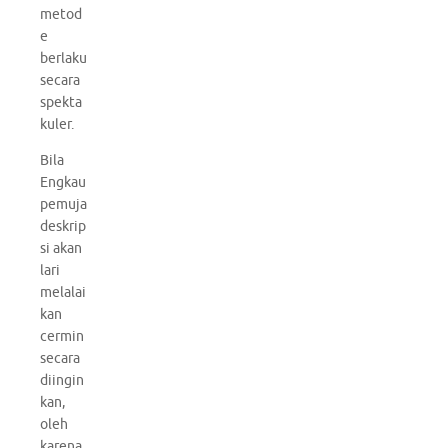
metod
e
berlaku
secara
spekta
kuler.
Bila
Engkau
pemuja
deskrip
si akan
lari
melalai
kan
cermin
secara
diingin
kan,
oleh
karena