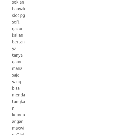
sekian
banyak
slot pg
soft
gacor
kalian
bertan
ya
tanya
game
mana
saja
yang
bisa
menda
tangka
n
kemen
angan
maxwi
n. Oleh