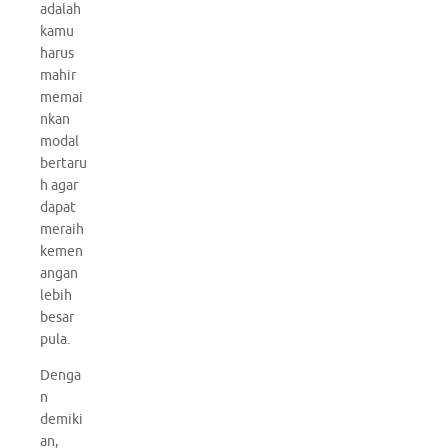
adalah
kamu
harus
mahir
memai
nkan
modal
bertaru
h agar
dapat
meraih
kemen
angan
lebih
besar
pula.
Denga
n
demiki
an,