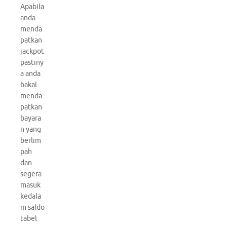
Apabila
anda
menda
patkan
jackpot
pastiny
a anda
bakal
menda
patkan
bayara
n yang
berlim
pah
dan
segera
masuk
kedala
m saldo
tabel