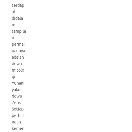
terdap
at
didala
m
tampila
n
permai
nannya
adalah
dewa
mitolo
gi
Yunani
yakni
dewa
Zeus.
Setiap
perhitu
ngan
kemen