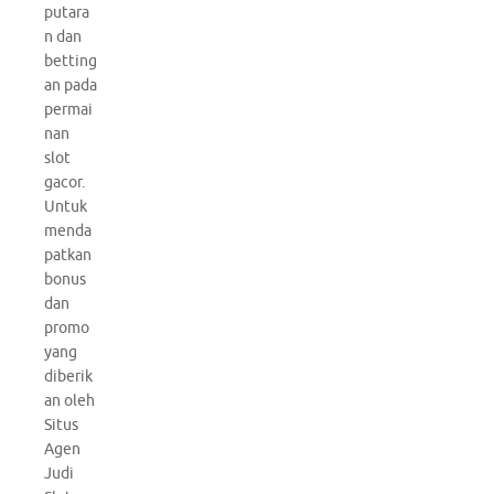
putara
n dan
betting
an pada
permai
nan
slot
gacor.
Untuk
menda
patkan
bonus
dan
promo
yang
diberik
an oleh
Situs
Agen
Judi