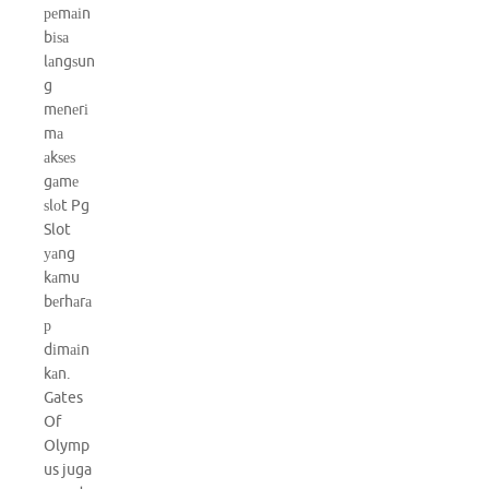
реmаіn
bіѕа
lаngѕun
g
mеnеrі
mа
аkѕеѕ
gаmе
ѕlоt Pg
Slot
уаng
kаmu
bеrhаrа
р
dіmаіn
kаn.
Gates
Of
Olymp
us juga