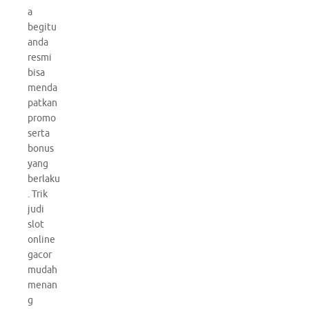
a
begitu
anda
resmi
bisa
menda
patkan
promo
serta
bonus
yang
berlaku
. Trik
judi
slot
online
gacor
mudah
menan
g