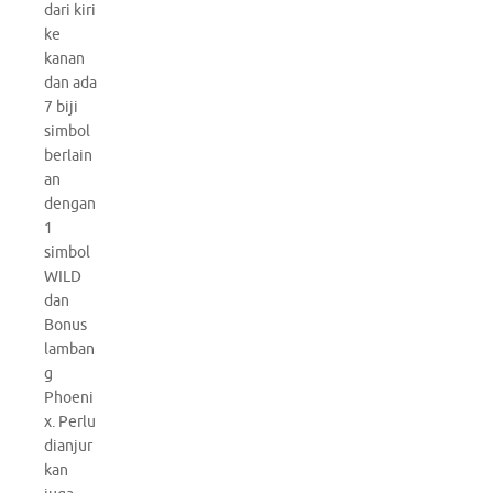
dari kiri
ke
kanan
dan ada
7 biji
simbol
berlain
an
dengan
1
simbol
WILD
dan
Bonus
lamban
g
Phoeni
x. Perlu
dianjur
kan