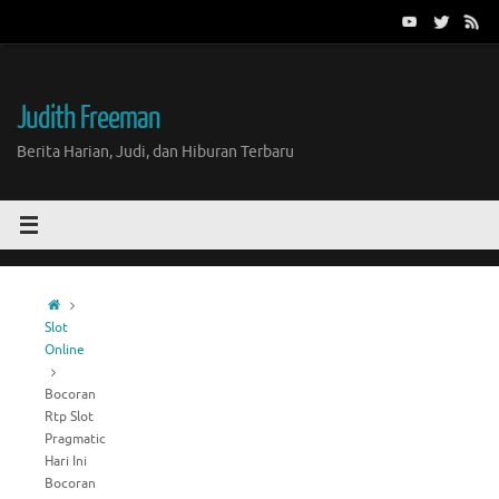
Skip
to
content
Judith Freeman
Berita Harian, Judi, dan Hiburan Terbaru
Home
Slot
Online
Bocoran
Rtp Slot
Pragmatic
Hari Ini
Bocoran