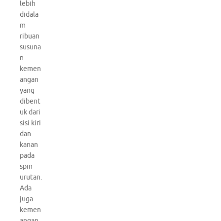
lebih
didala
m
ribuan
susuna
n
kemen
angan
yang
dibent
uk dari
sisi kiri
dan
kanan
pada
spin
urutan.
Ada
juga
kemen
angan