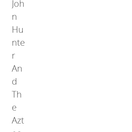
Joh
n
Hu
nte
r
An
d
Th
e
Azt