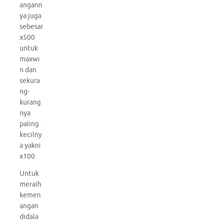
angann
ya juga
sebesar
x500
untuk
maxwi
n dan
sekura
ng-
kurang
nya
paling
kecilny
a yakni
x100.
Untuk
meraih
kemen
angan
didala