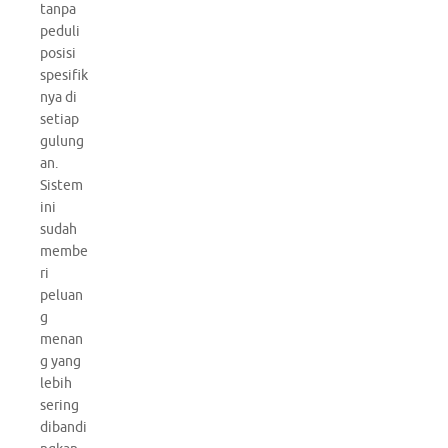
tanpa
peduli
posisi
spesifik
nya di
setiap
gulung
an.
Sistem
ini
sudah
membe
ri
peluan
g
menan
g yang
lebih
sering
dibandi