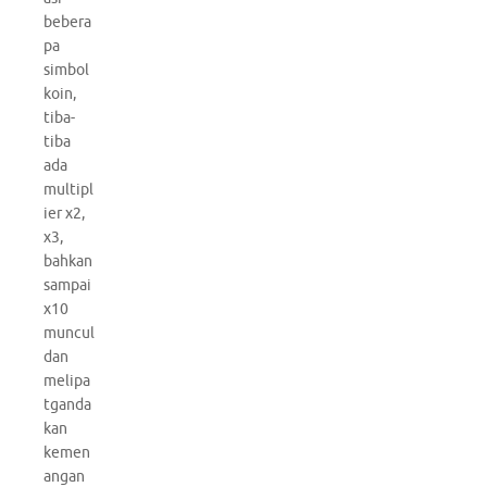
bebera
pa
simbol
koin,
tiba-
tiba
ada
multipl
ier x2,
x3,
bahkan
sampai
x10
muncul
dan
melipa
tganda
kan
kemen
angan