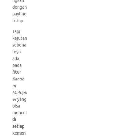
ngkan
dengan
payline
tetap.
Tapi
kejutan
sebena
rnya
ada
pada
fitur
Rando
m
Multipli
er
yang
bisa
muncul
di
setiap
kemen