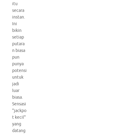
itu
secara
instan.
Ini
bikin
setiap
putara
n biasa
pun
punya
potensi
untuk
jadi
luar
biasa.
Sensasi
"jackpo
t kecil"
yang
datang