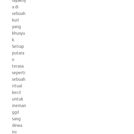
layakny
a di
sebuah
kuil
yang
khusyu
k.
Setiap
putara
n
terasa
seperti
sebuah
ritual
kecil
untuk
meman
ggil
sang
dewa.
Ini