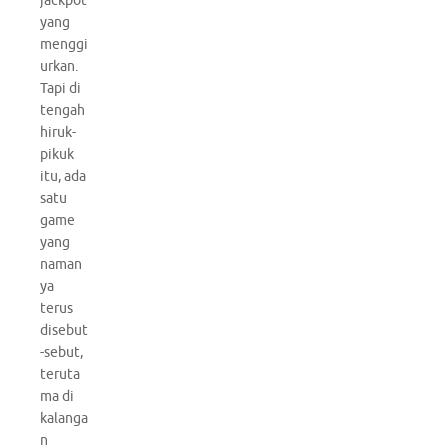
jackpot
yang
menggi
urkan.
Tapi di
tengah
hiruk-
pikuk
itu, ada
satu
game
yang
naman
ya
terus
disebut
-sebut,
teruta
ma di
kalanga
n