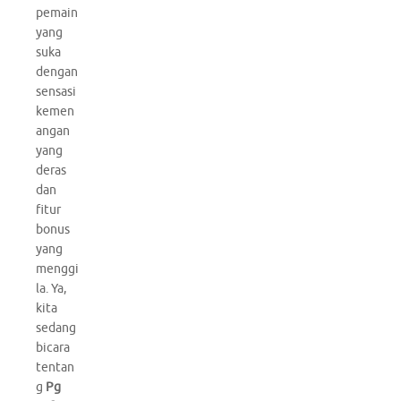
pemain
yang
suka
dengan
sensasi
kemen
angan
yang
deras
dan
fitur
bonus
yang
menggi
la. Ya,
kita
sedang
bicara
tentan
g
Pg