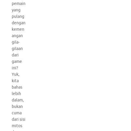
pemain
yang
pulang
dengan
kemen
angan
gila-
gilaan
dari
game
ini?
Yuk,
kita
bahas
lebih
dalam,
bukan
cuma
dari sisi
mitos