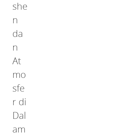
she
n
da
n
At
mo
sfe
r di
Dal
am