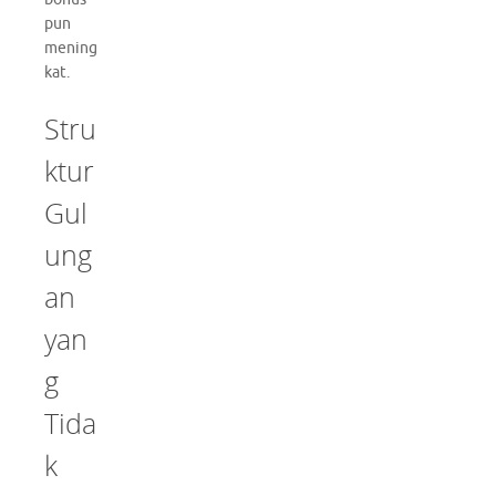
pun
mening
kat.
Stru
ktur
Gul
ung
an
yan
g
Tida
k