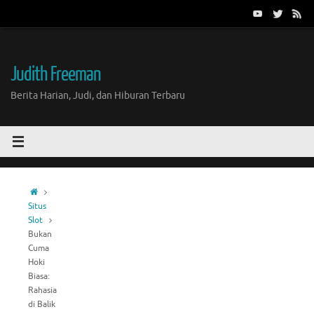
Skip
to
content
Judith Freeman
Berita Harian, Judi, dan Hiburan Terbaru
Home
Situs
Slot
Bukan
Cuma
Hoki
Biasa:
Rahasia
di Balik