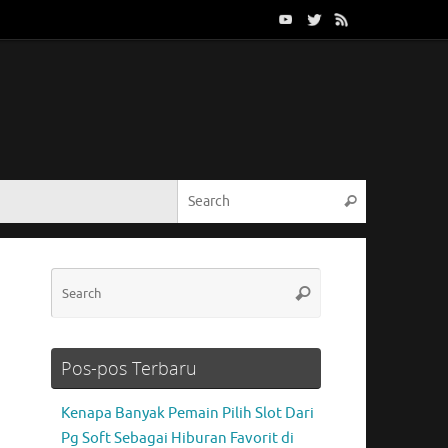
Search for:
Search
Search
Search
for:
Pos-pos Terbaru
Kenapa Banyak Pemain Pilih Slot Dari
Pg Soft Sebagai Hiburan Favorit di