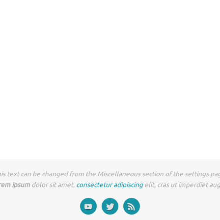
is text can be changed from the Miscellaneous section of the settings pa
rem ipsum
dolor sit amet,
consectetur adipiscing
elit, cras ut imperdiet au