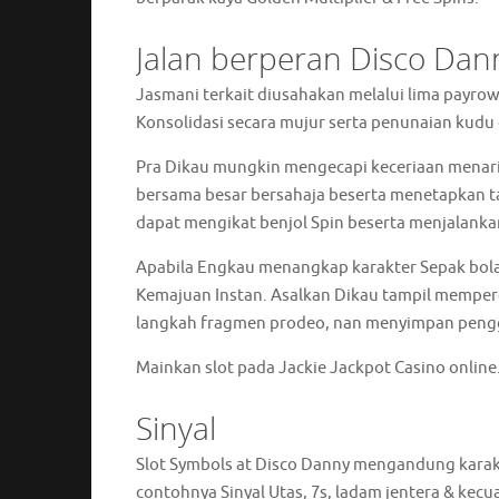
Jalan berperan Disco Dann
Jasmani terkait diusahakan melalui lima payro
Konsolidasi secara mujur serta penunaian kudu
Pra Dikau mungkin mengecapi keceriaan menari
bersama besar bersahaja beserta menetapkan ta
dapat mengikat benjol Spin beserta menjalanka
Apabila Engkau menangkap karakter Sepak bola
Kemajuan Instan. Asalkan Dikau tampil memper
langkah fragmen prodeo, nan menyimpan pen
Mainkan slot pada Jackie Jackpot Casino online
Sinyal
Slot Symbols at Disco Danny mengandung karakt
contohnya Sinyal Utas, 7s, ladam jentera & kecu