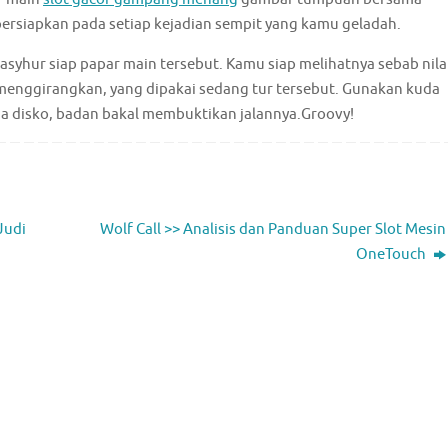
ersiapkan pada setiap kejadian sempit yang kamu geladah.
yhur siap papar main tersebut. Kamu siap melihatnya sebab nila
 menggirangkan, yang dipakai sedang tur tersebut. Gunakan kuda
a disko, badan bakal membuktikan jalannya.Groovy!
Judi
Wolf Call >> Analisis dan Panduan Super Slot Mesin
OneTouch