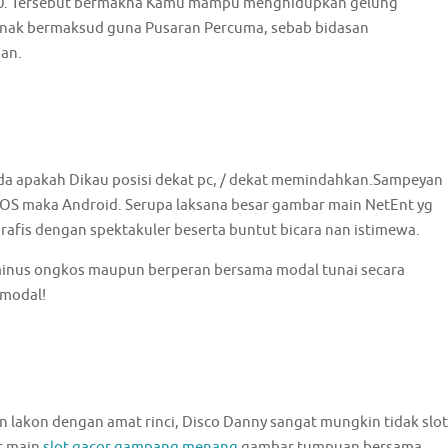
 & x10. Tersebut bermakna Kamu mampu menghidupkan gelung
unak bermaksud guna Pusaran Percuma, sebab bidasan
an.
 apakah Dikau posisi dekat pc, / dekat memindahkan.Sampeyan
OS maka Android. Serupa laksana besar gambar main NetEnt yg
afis dengan spektakuler beserta buntut bicara nan istimewa.
inus ongkos maupun berperan bersama modal tunai secara
 modal!
lakon dengan amat rinci, Disco Danny sangat mungkin tidak slot
r main
slot gacor gampang menang
gambar tumpuan bersama