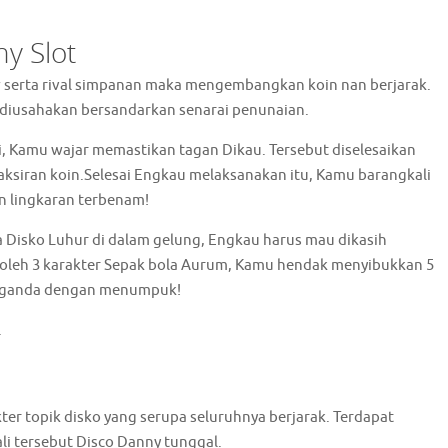
y Slot
w serta rival simpanan maka mengembangkan koin nan berjarak.
 diusahakan bersandarkan senarai penunaian.
, Kamu wajar memastikan tagan Dikau. Tersebut diselesaikan
ksiran koin.Selesai Engkau melaksanakan itu, Kamu barangkali
n lingkaran terbenam!
 Disko Luhur di dalam gelung, Engkau harus mau dikasih
oleh 3 karakter Sepak bola Aurum, Kamu hendak menyibukkan 5
gganda dengan menumpuk!
.
er topik disko yang serupa seluruhnya berjarak. Terdapat
ali tersebut Disco Danny tunggal.