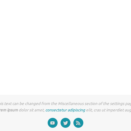
is text can be changed from the Miscellaneous section of the settings pa
rem ipsum
dolor sit amet,
consectetur adipiscing
elit, cras ut imperdiet au