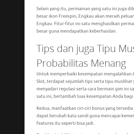
Selain yang itu, permainan yang satu ini juga di
besar ikon Freespin, Engkau akan meraih pelu
Engkau. Fitur-fitur ini satu menghasilkan pe
besar guna mendapatkan keberhasilan.
Tips dan juga Tipu Mu
Probabilitas Menang
Untuk memperbaiki kesempatan mengalahkan An
Slot, terdapat sejumlah tips serta tipu muslih
menyadari regulasi serta cara bermain gim in
satu ini, bertambah luas kesempatan Anda bagi
Kedua, manfaatkan ciri-ciri bonus yang tersedia
dapat berubah kata sandi guna mencapai keme
features itu seperti bisa jadi.