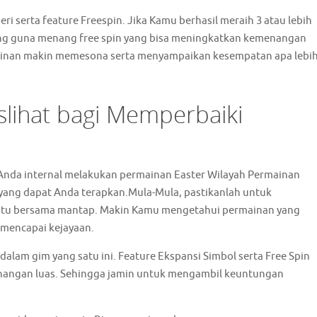
beri serta feature Freespin. Jika Kamu berhasil meraih 3 atau lebih
ang guna menang free spin yang bisa meningkatkan kemenangan
rmainan makin memesona serta menyampaikan kesempatan apa lebi
slihat bagi Memperbaiki
da internal melakukan permainan Easter Wilayah Permainan
at yang dapat Anda terapkan.Mula-Mula, pastikanlah untuk
i satu bersama mantap. Makin Kamu mengetahui permainan yang
 mencapai kejayaan.
 dalam gim yang satu ini. Feature Ekspansi Simbol serta Free Spin
nangan luas. Sehingga jamin untuk mengambil keuntungan