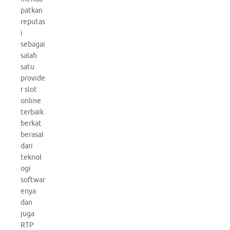
patkan
reputas
i
sebagai
salah
satu
provide
r slot
online
terbaik
berkat
berasal
dari
teknol
ogi
softwar
enya
dan
juga
RTP