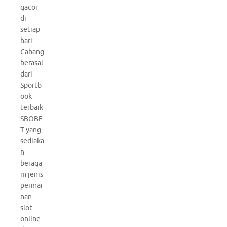
gacor
di
setiap
hari.
Cabang
berasal
dari
Sportb
ook
terbaik
SBOBE
T yang
sediaka
n
beraga
m jenis
permai
nan
slot
online