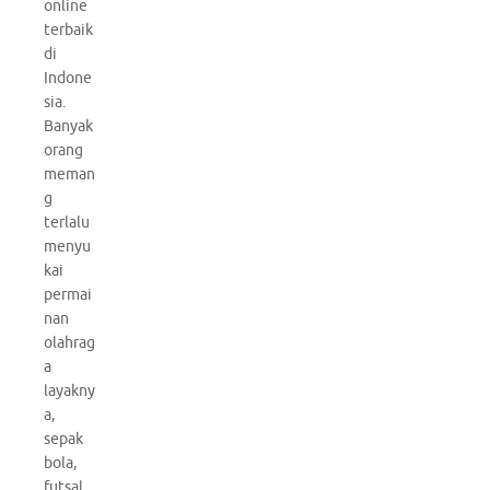
online
terbaik
di
Indone
sia.
Banyak
orang
meman
g
terlalu
menyu
kai
permai
nan
olahrag
a
layakny
a,
sepak
bola,
futsal,