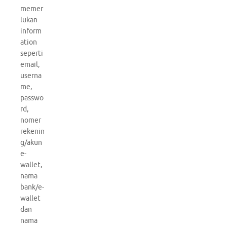
memer
lukan
inform
ation
seperti
email,
userna
me,
passwo
rd,
nomer
rekenin
g/akun
e-
wallet,
nama
bank/e-
wallet
dan
nama