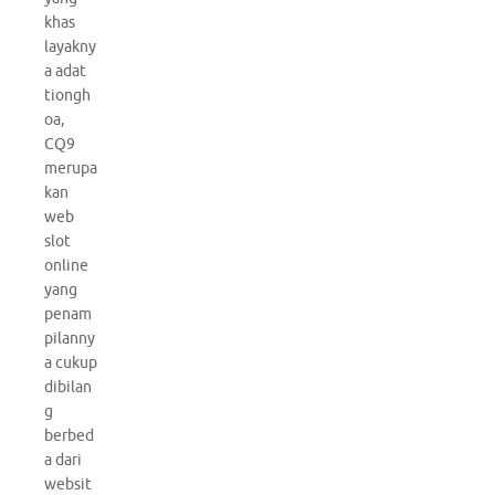
khas
layakny
a adat
tiongh
oa,
CQ9
merupa
kan
web
slot
online
yang
penam
pilanny
a cukup
dibilan
g
berbed
a dari
websit