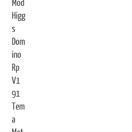
Mod
Higg
s
Dom
ino
Rp
V1
91
Tem
a