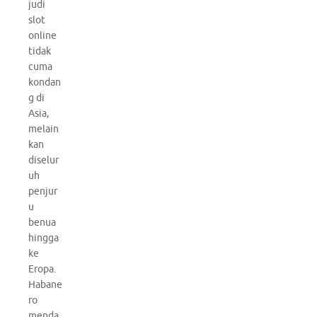
judi
slot
online
tidak
cuma
kondan
g di
Asia,
melain
kan
diselur
uh
penjur
u
benua
hingga
ke
Eropa.
Habane
ro
menda