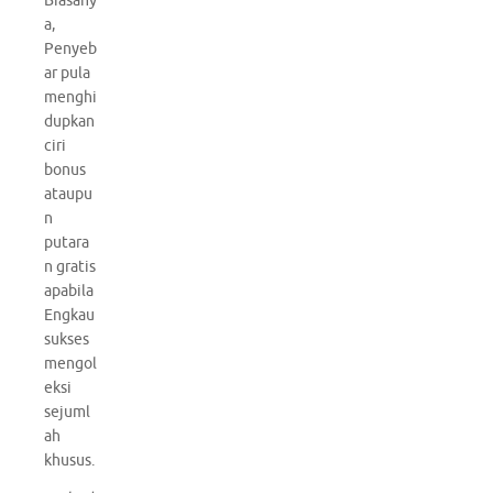
Biasany
a,
Penyeb
ar pula
menghi
dupkan
ciri
bonus
ataupu
n
putara
n gratis
apabila
Engkau
sukses
mengol
eksi
sejuml
ah
khusus.