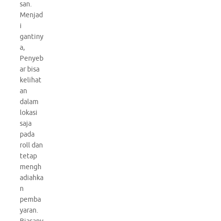
san.
Menjad
i
gantiny
a,
Penyeb
ar bisa
kelihat
an
dalam
lokasi
saja
pada
roll dan
tetap
mengh
adiahka
n
pemba
yaran.