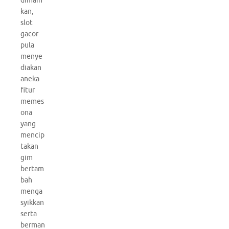
dimain
kan,
slot
gacor
pula
menye
diakan
aneka
fitur
memes
ona
yang
mencip
takan
gim
bertam
bah
menga
syikkan
serta
berman