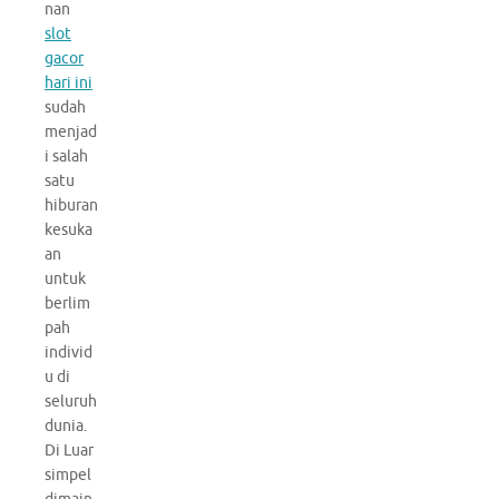
nan
slot
gacor
hari ini
sudah
menjad
i salah
satu
hiburan
kesuka
an
untuk
berlim
pah
individ
u di
seluruh
dunia.
Di Luar
simpel