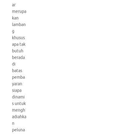
ar
merupa
kan
lamban
g
khusus
apa tak
butuh
berada
di
batas
pemba
yaran
siapa
dinami
s untuk
mengh
adiahka
n
peluna