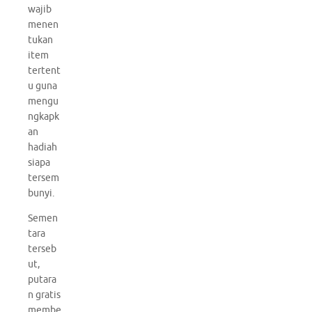
wajib
menen
tukan
item
tertent
u guna
mengu
ngkapk
an
hadiah
siapa
tersem
bunyi.
Semen
tara
terseb
ut,
putara
n gratis
membe