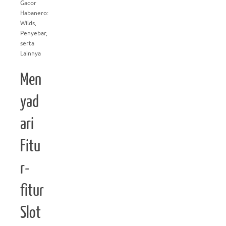
Gacor
Habanero:
Wilds,
Penyebar,
serta
Lainnya
Men
yad
ari
Fitu
r-
fitur
Slot