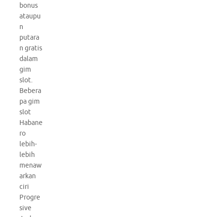
bonus
ataupu
n
putara
n gratis
dalam
gim
slot.
Bebera
pa gim
slot
Habane
ro
lebih-
lebih
menaw
arkan
ciri
Progre
sive