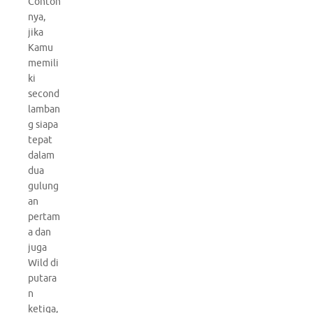
Contoh
nya,
jika
Kamu
memili
ki
second
lamban
g siapa
tepat
dalam
dua
gulung
an
pertam
a dan
juga
Wild di
putara
n
ketiga,