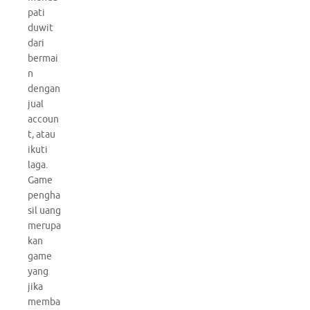
pati
duwit
dari
bermai
n
dengan
jual
accoun
t, atau
ikuti
laga.
Game
pengha
sil uang
merupa
kan
game
yang
jika
memba