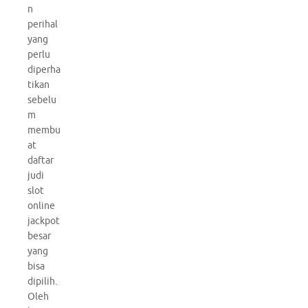
n
perihal
yang
perlu
diperha
tikan
sebelu
m
membu
at
daftar
judi
slot
online
jackpot
besar
yang
bisa
dipilih.
Oleh