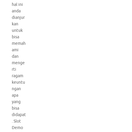
hal ini
anda
dianjur
kan
untuk
bisa
memah
ami
dan
menge
rti
ragam
keuntu
ngan
apa
yang
bisa
didapat
. Slot
Demo