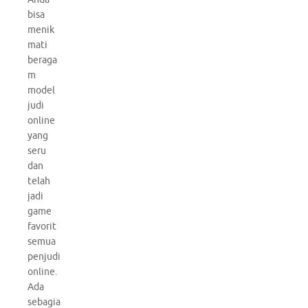
bisa
menik
mati
beraga
m
model
judi
online
yang
seru
dan
telah
jadi
game
favorit
semua
penjudi
online.
Ada
sebagia