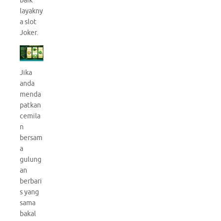
baik
layakny
a slot
Joker.
Jika
anda
menda
patkan
cemila
n
bersam
a
gulung
an
berbari
s yang
sama
bakal