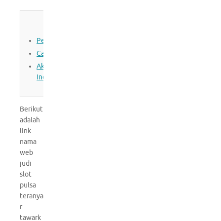
Content
Penyedia Provider Slot Tergacor
Cara Lakukan Deposit Di Akun Saya?
Akun Demo Slot Pragmatic Gratis Versi
Indonesia Rupiah
Berikut
adalah
link
nama
web
judi
slot
pulsa
teranya
r
tawark