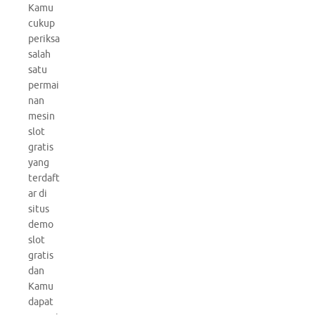
Kamu
cukup
periksa
salah
satu
permai
nan
mesin
slot
gratis
yang
terdaft
ar di
situs
demo
slot
gratis
dan
Kamu
dapat