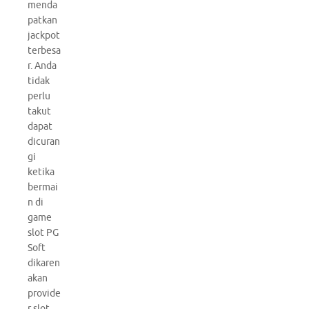
menda
patkan
jackpot
terbesa
r. Anda
tidak
perlu
takut
dapat
dicuran
gi
ketika
bermai
n di
game
slot PG
Soft
dikaren
akan
provide
r slot