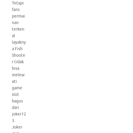
Tetapi
fans
permai
nan
terken
al
layakny
a Fish
Shoote
r tidak
bisa
melew
ati
game
slot
bagus
dari
joker12
3.
Joker