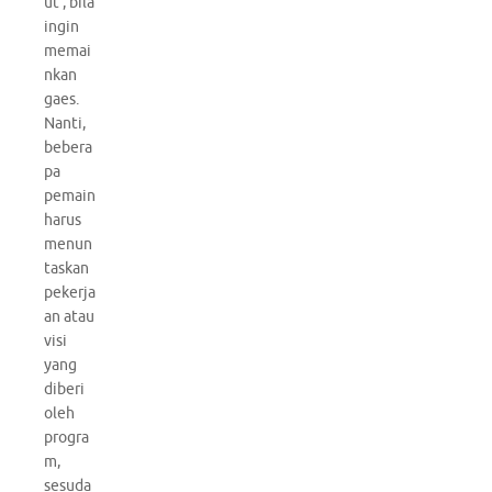
ut , bila
ingin
memai
nkan
gaes.
Nanti,
bebera
pa
pemain
harus
menun
taskan
pekerja
an atau
visi
yang
diberi
oleh
progra
m,
sesuda