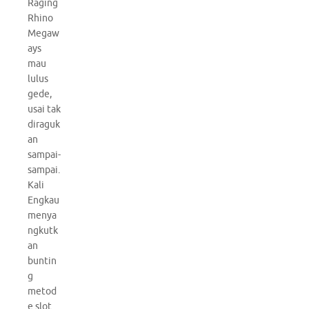
Raging
Rhino
Megaw
ays
mau
lulus
gede,
usai tak
diraguk
an
sampai-
sampai.
Kali
Engkau
menya
ngkutk
an
buntin
g
metod
e slot