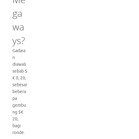
ga
wa
ys?
Gadaia
n
diawali
sebab $
€ 0, 20,
sebesar
bebera
pa
gembu
ng $€
20,
bagi
ronde.