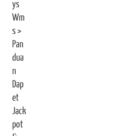
ys
Wm
s >
Pan
dua
n
Dap
et
Jack
pot