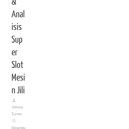
&
Anal
isis
Sup
er
Slot
Mesi
n Jili
Johnny
Turner
Desember