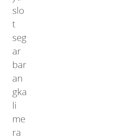
slo
t
seg
ar
bar
an
gka
li
me
ra