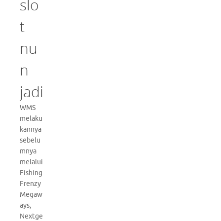
slo
t
nu
n
jadi
WMS
melaku
kannya
sebelu
mnya
melalui
Fishing
Frenzy
Megaw
ays,
Nextge