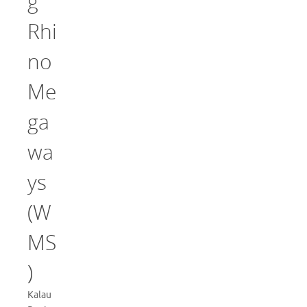
g
Rhi
no
Me
ga
wa
ys
(W
MS
)
Kalau