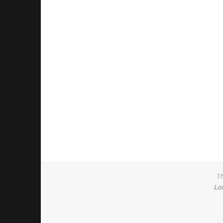
Th
Lo