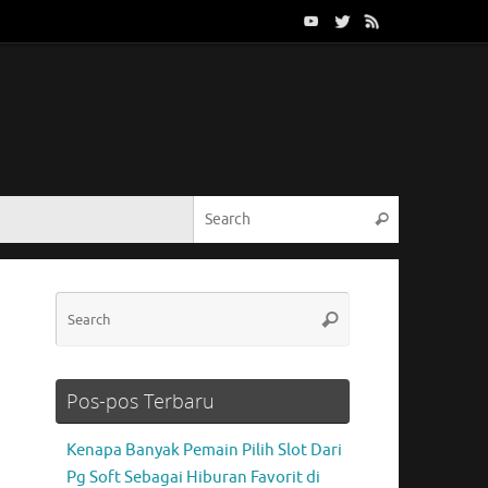
Search for:
Search
Search
Search
for:
Pos-pos Terbaru
Kenapa Banyak Pemain Pilih Slot Dari
Pg Soft Sebagai Hiburan Favorit di