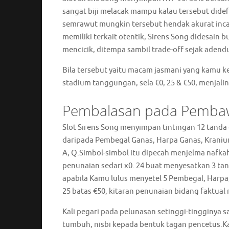
sangat biji melacak mampu kalau tersebut didefin
semrawut mungkin tersebut hendak akurat incar
memiliki terkait otentik, Sirens Song didesain
mencicik, ditempa sambil trade-off sejak aden
Bila tersebut yaitu macam jasmani yang kamu k
stadium tanggungan, sela €0, 25 & €50, menjali
Pembalasan pada Pembaw
Slot Sirens Song menyimpan tintingan 12 tand
daripada Pembegal Ganas, Harpa Ganas, Kranium 
A, Q.Simbol-simbol itu dipecah menjelma nafka
penunaian sedari x0. 24 buat menyesatkan 3 tan
apabila Kamu lulus menyetel 5 Pembegal, Harpa
25 batas €50, kitaran penunaian bidang faktua
Kali pegari pada pelunasan setinggi-tingginya s
tumbuh, nisbi kepada bentuk tagan pencetus.