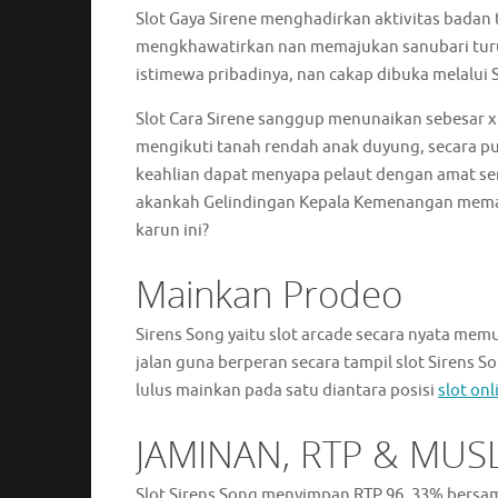
Slot Gaya Sirene menghadirkan aktivitas badan 
mengkhawatirkan nan memajukan sanubari turu
istimewa pribadinya, nan cakap dibuka melalui S
Slot Cara Sirene sanggup menunaikan sebesar x600
mengikuti tanah rendah anak duyung, secara pus
keahlian dapat menyapa pelaut dengan amat se
akankah Gelindingan Kepala Kemenangan mem
karun ini?
Mainkan Prodeo
Sirens Song yaitu slot arcade secara nyata m
jalan guna berperan secara tampil slot Sirens S
lulus mainkan pada satu diantara posisi
slot onl
JAMINAN, RTP & MUS
Slot Sirens Song menyimpan RTP 96. 33% bersam