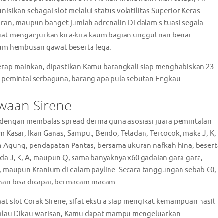
isikan sebagai slot melalui status volatilitas Superior Keras
an, maupun banget jumlah adrenalin!Di dalam situasi segala
 buat menganjurkan kira-kira kaum bagian unggul nan benar
dum hembusan gawat beserta lega.
erap mainkan, dipastikan Kamu barangkali siap menghabiskan 23
n pemintal serbaguna, barang apa pula sebutan Engkau.
aan Sirene
a dengan membalas spread derma guna asosiasi juara pemintalan
Kasar, Ikan Ganas, Sampul, Bendo, Teladan, Tercocok, maka J, K,
h Agung, pendapatan Pantas, bersama ukuran nafkah hina, besert
da J, K, A, maupun Q, sama banyaknya x60 gadaian gara-gara,
, maupun Kranium di dalam payline. Secara tanggungan sebab €0,
l nan bisa dicapai, bermacam-macam.
aat slot Corak Sirene, sifat ekstra siap mengikat kemampuan hasil
Kalau Dikau warisan, Kamu dapat mampu mengeluarkan