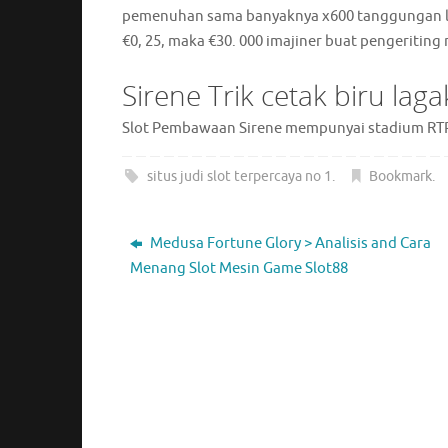
pemenuhan sama banyaknya x600 tanggungan la
€0, 25, maka €30. 000 imajiner buat pengeriti
Sirene Trik cetak biru laga
Slot Pembawaan Sirene mempunyai stadium RT
situs judi slot terpercaya no 1
.
Bookmark
.
Medusa Fortune Glory > Analisis and Cara
Menang Slot Mesin Game Slot88