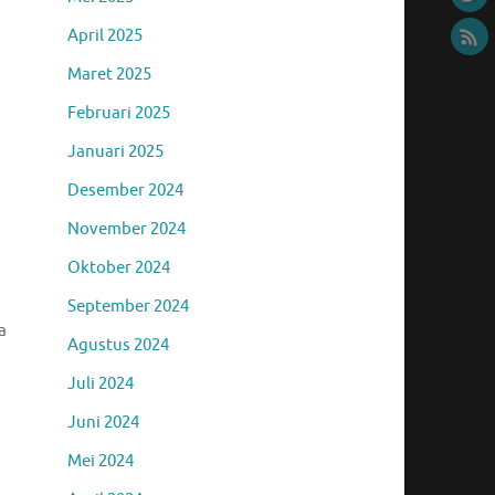
April 2025
Maret 2025
Februari 2025
Januari 2025
Desember 2024
November 2024
Oktober 2024
September 2024
a
Agustus 2024
Juli 2024
Juni 2024
Mei 2024