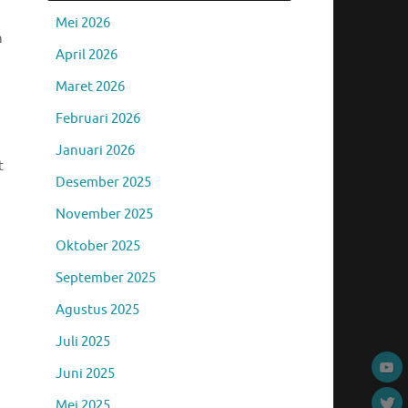
Mei 2026
n
April 2026
Maret 2026
Februari 2026
Januari 2026
t
Desember 2025
November 2025
Oktober 2025
September 2025
Agustus 2025
Juli 2025
Juni 2025
Mei 2025