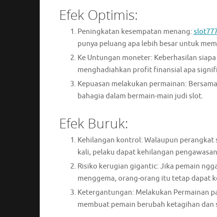
Efek Optimis:
Peningkatan kesempatan menang:
slot77
punya peluang apa lebih besar untuk me
Ke Untungan moneter: Keberhasilan siapa l
menghadiahkan profit finansial apa signif
Kepuasan melakukan permainan: Bersama b
bahagia dalam bermain-main judi slot.
Efek Buruk:
Kehilangan kontrol: Walaupun perangkat s
kali, pelaku dapat kehilangan pengawasan
Risiko kerugian gigantic: Jika pemain ngg
menggema, orang-orang itu tetap dapat k
Ketergantungan: Melakukan Permainan pa
membuat pemain berubah ketagihan dan s