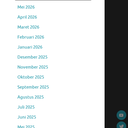
Mei 2026
April 2026
Maret 2026
Februari 2026
Januari 2026
Desember 2025
November 2025
Oktober 2025
September 2025
Agustus 2025
Juli 2025
Juni 2025
Mei 2025