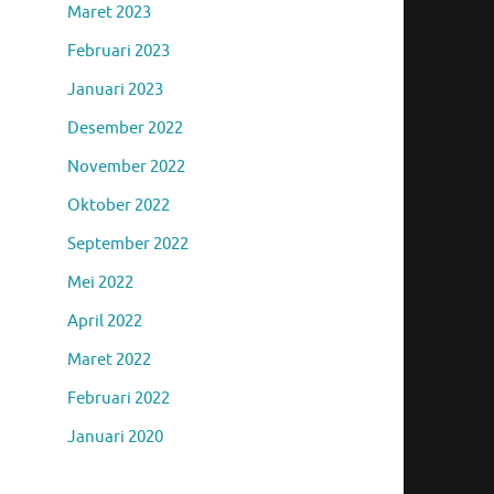
Maret 2023
Februari 2023
Januari 2023
Desember 2022
November 2022
Oktober 2022
September 2022
Mei 2022
April 2022
Maret 2022
Februari 2022
Januari 2020