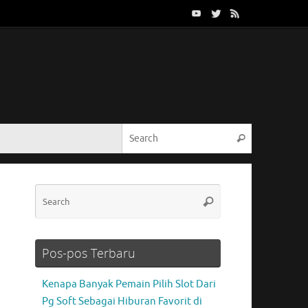
Search for:
Search
Search
Search
for:
Pos-pos Terbaru
Kenapa Banyak Pemain Pilih Slot Dari
Pg Soft Sebagai Hiburan Favorit di