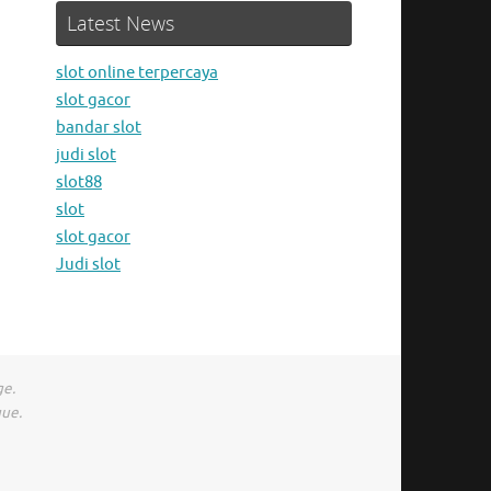
Latest News
slot online terpercaya
slot gacor
bandar slot
judi slot
slot88
slot
slot gacor
Judi slot
ge.
gue.