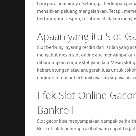
bagi para pemainnya. Sehingga, berlimpah pema
menaikkan peluang mengalahkan. Tetapi, memerl
bertanggung respon, terutama di dalam menyusu
Apaan yang itu Slot G
Slot berbunyi nyaring terdiri dari istilah yang 
menyebut mesin slot online apa menyampaikan k
dibandingkan engine slot yang lain.Mesin slot
keberuntungan atau anugerah luas untuk tokoh
engine slot gacor berbunyi nyaring supaya bis
Efek Slot Online Gaco
Bankroll
Slot gacor bisa menyampaikan dampak baik eit
Berikut ialah beberapa akibat yang dapat terjadi