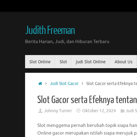
Skip
to
content
Judith Freeman
Berita Harian, Judi, dan Hiburan Terbaru
Skip
Slot Online
Slot
Judi Slot Online
About Us
to
content
Home
Judi Slot Gacor
Slot Gacor serta Efeknya 
Slot Gacor serta Efeknya tenta
Johnny Turner
Oktober 12, 2024
Judi 
Slot menggema pernah berubah topik siapa hang
Online gacor merupakan istilah siapa merujuk p