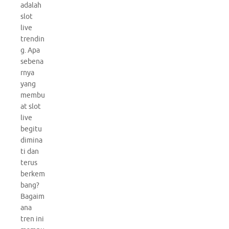
adalah
slot
live
trendin
g. Apa
sebena
rnya
yang
membu
at slot
live
begitu
dimina
ti dan
terus
berkem
bang?
Bagaim
ana
tren ini