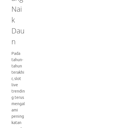
Nai
k
Dau
n
Pada
tahun-
tahun
terakhi
r, slot
live
trendin
g terus
mengal
ami
pening
katan