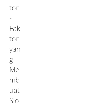
tor
-
Fak
tor
yan
g
Me
mb
uat
Slo