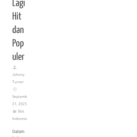
Lagi
Hit
dan
Pop
uler
Johnny
Turner
September
21, 2025
Slot
Indonesia
Dalam