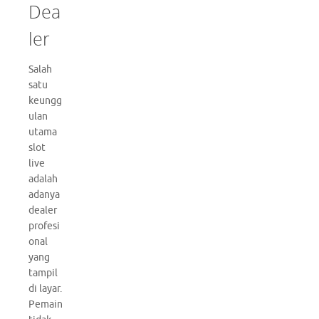
Dea
ler
Salah
satu
keungg
ulan
utama
slot
live
adalah
adanya
dealer
profesi
onal
yang
tampil
di layar.
Pemain