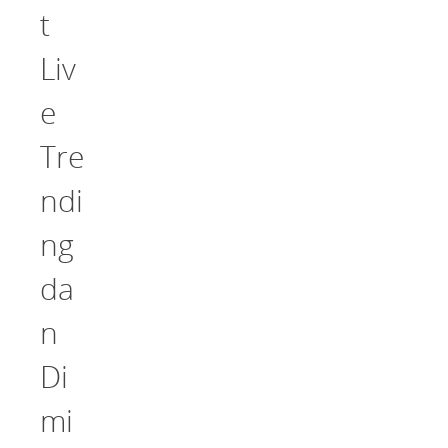
t
Liv
e
Tre
ndi
ng
da
n
Di
mi