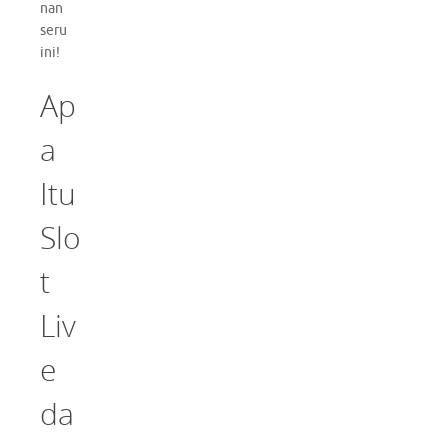
nan
seru
ini!
Ap
a
Itu
Slo
t
Liv
e
da