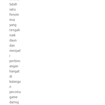
Salah
satu
fenom
ena
yang
tengah
naik
daun
dan
menjad
i
perbinc
angan
hangat
di
kalanga
n
pecinta
game
daring