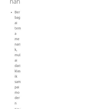
nan
Ber
bag
ai
tem
a
me
nari
k,
mul
ai
dari
klas
ik
sam
pai
mo
der
n