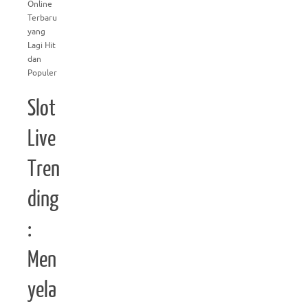
Online
Terbaru
yang
Lagi Hit
dan
Populer
Slot
Live
Tren
ding
:
Men
yela