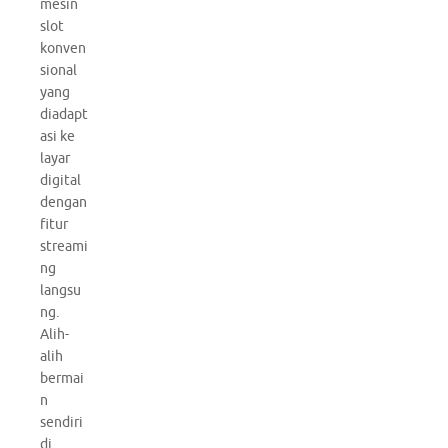
mesin
slot
konven
sional
yang
diadapt
asi ke
layar
digital
dengan
fitur
streami
ng
langsu
ng.
Alih-
alih
bermai
n
sendiri
di