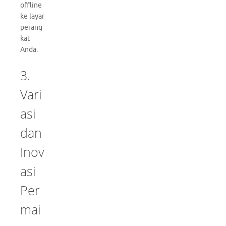
offline
ke layar
perang
kat
Anda.
3.
Vari
asi
dan
Inov
asi
Per
mai