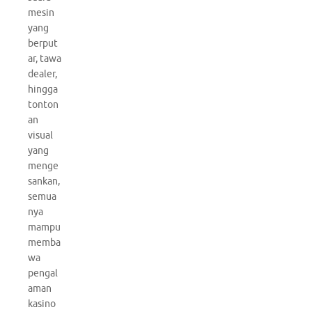
mesin
yang
berput
ar, tawa
dealer,
hingga
tonton
an
visual
yang
menge
sankan,
semua
nya
mampu
memba
wa
pengal
aman
kasino