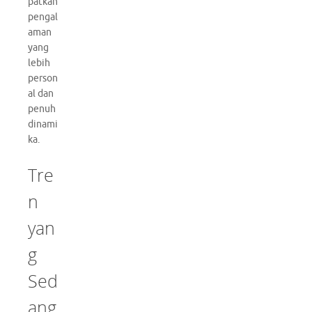
patkan
pengal
aman
yang
lebih
person
al dan
penuh
dinami
ka.
Tre
n
yan
g
Sed
ang