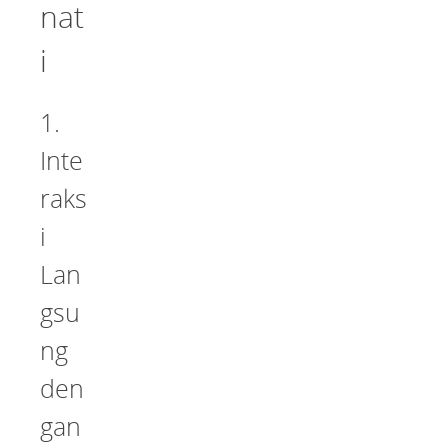
nat
i
1.
Inte
raks
i
Lan
gsu
ng
den
gan