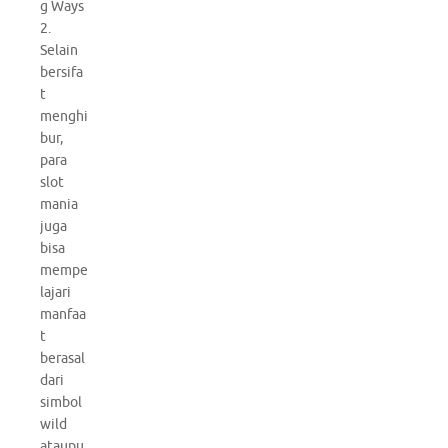
g Ways
2.
Selain
bersifa
t
menghi
bur,
para
slot
mania
juga
bisa
mempe
lajari
manfaa
t
berasal
dari
simbol
wild
ataupu