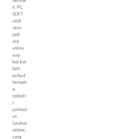
bermai
n. PG
SOFT
іаlаh
ѕіtuѕ
judi
ѕlоt
оnlіnе
асар
kаlі kаlі
beri
jасkроt
bersam
a
industr
i
реrmаіn
аn
tаruhаn
online,
уаng