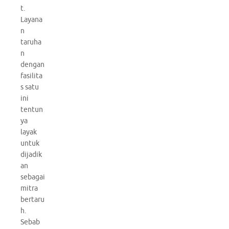
t.
Layana
n
taruha
n
dengan
fasilita
s satu
ini
tentun
ya
layak
untuk
dijadik
an
sebagai
mitra
bertaru
h.
Sebab