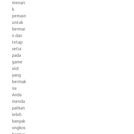
menari
k
pemain
untuk
bermai
n dan
tetap
setia
pada
game
slot
yang
bermak
na
Anda
menda
patkan
lebih
banyak
ongkos