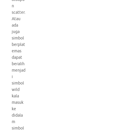
n
scatter.
Atau
ada
juga
simbol
berplat
emas
dapat
beralih
menjad
i
simbol
wild
kala
masuk
ke
didala
m
simbol