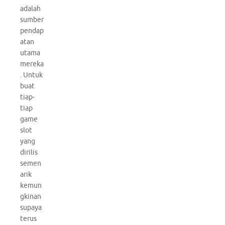
adalah
sumber
pendap
atan
utama
mereka
. Untuk
buat
tiap-
tiap
game
slot
yang
dirilis
semen
arik
kemun
gkinan
supaya
terus