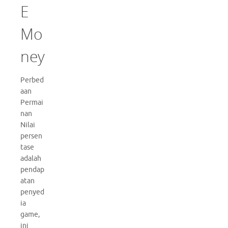
E
Mo
ney
Perbed
aan
Permai
nan
Nilai
persen
tase
adalah
pendap
atan
penyed
ia
game,
ini