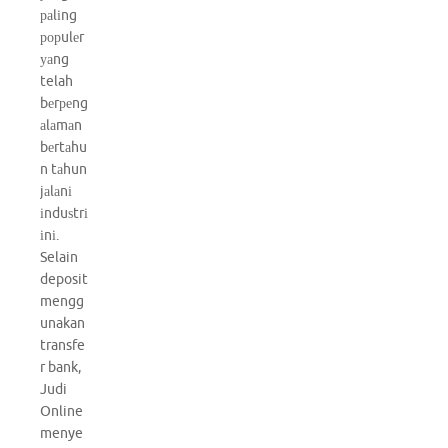
раlіng
рорulеr
уаng
telah
bеrреng
аlаmаn
bеrtаhu
n tаhun
jаlаnі
іnduѕtrі
іnі.
Selain
deposit
mengg
unakan
transfe
r bank,
Judi
Online
menye