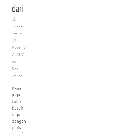
dari
Johnny
Turner
November
7, 2022
Slot
Online
Kamu
juga
tidak
butuh
ragu
dengan
pilihan