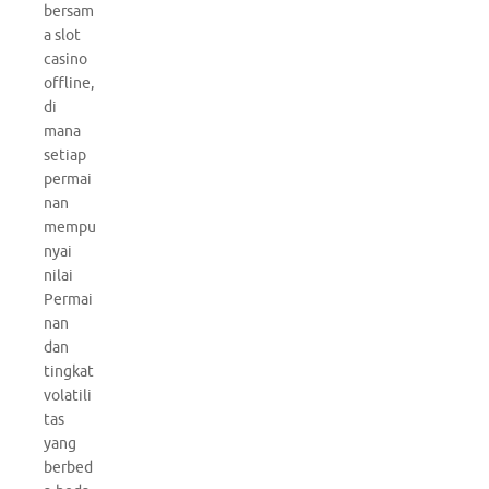
bersam
a slot
casino
offline,
di
mana
setiap
permai
nan
mempu
nyai
nilai
Permai
nan
dan
tingkat
volatili
tas
yang
berbed