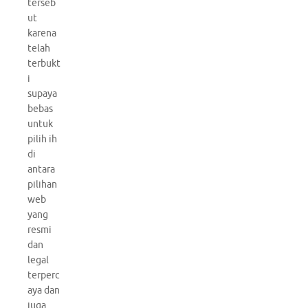
terseb
ut
karena
telah
terbukt
i
supaya
bebas
untuk
pilih ih
di
antara
pilihan
web
yang
resmi
dan
legal
terperc
aya dan
juga