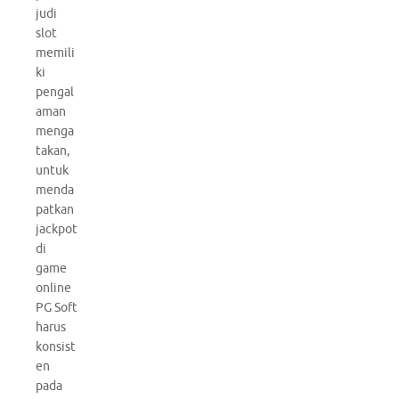
judi
slot
memili
ki
pengal
aman
menga
takan,
untuk
menda
patkan
jackpot
di
game
online
PG Soft
harus
konsist
en
pada