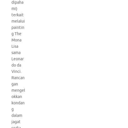
dipaha
mi)
terkait
melalui
paintin
g The
Mona
Lisa
sama
Leonar
do da
Vinci.
Rancan
gan
mengel
okkan
kondan
g
dalam
jagat