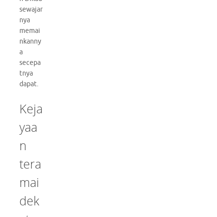
sewajar
nya
memai
nkanny
a
secepa
tnya
dapat.
Keja
yaa
n
tera
mai
dek