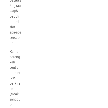
beserta
Engkau
wajib
peduli
model
slot
apa-apa
terseb
ut.
Kamu
barang
kali
tentu
memer
iksa
perkira
an
(tidak
sanggu
p