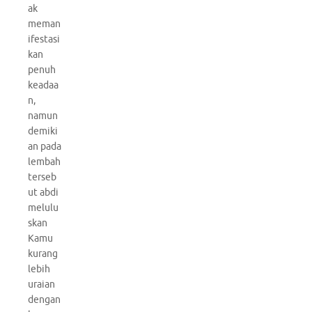
ak
meman
ifestasi
kan
penuh
keadaa
n,
namun
demiki
an pada
lembah
terseb
ut abdi
melulu
skan
Kamu
kurang
lebih
uraian
dengan