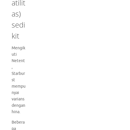
atilit
as)
sedi
kit
Mengik
uti
Netent
,
Starbur
st
mempu
nyai
varians
dengan
hina.
Bebera
pa