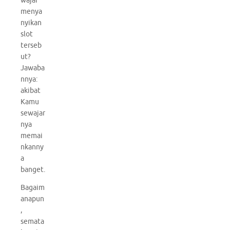
wajar
menya
nyikan
slot
terseb
ut?
Jawaba
nnya:
akibat
Kamu
sewajar
nya
memai
nkanny
a
banget.
Bagaim
anapun
,
semata