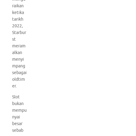
raikan
ketika
tarikh
2022,
Starbur
st
meram
alkan
menyi
mpang
sebagai
oldtim
er.
Slot
bukan
mempu
nyai
besar
sebab