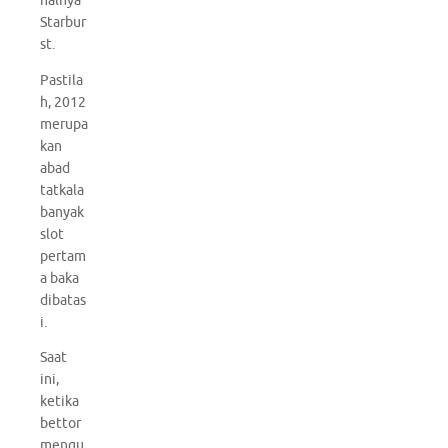
halnya
Starbur
st.
Pastila
h, 2012
merupa
kan
abad
tatkala
banyak
slot
pertam
a baka
dibatas
i.
Saat
ini,
ketika
bettor
mengu