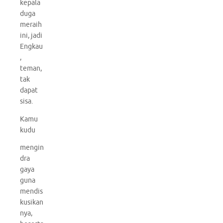
kepala
duga
meraih
ini, jadi
Engkau
,
teman,
tak
dapat
sisa.
Kamu
kudu
mengin
dra
gaya
guna
mendis
kusikan
nya,