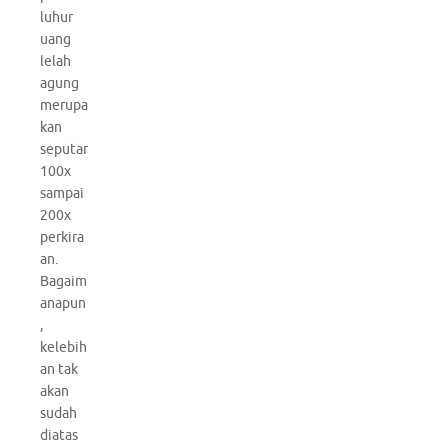
luhur
uang
lelah
agung
merupa
kan
seputar
100x
sampai
200x
perkira
an.
Bagaim
anapun
,
kelebih
an tak
akan
sudah
diatas