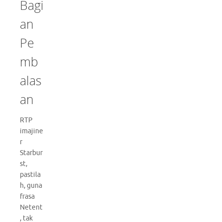
Bagi
an
Pe
mb
alas
an
RTP
imajine
r
Starbur
st,
pastila
h, guna
frasa
Netent
, tak