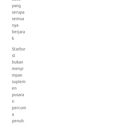
yang
serupa
semua
nya
berjara
k.
Starbur
st
bukan
menyi
mpan
suplem
en
pusara
n
percum
a
penuh.