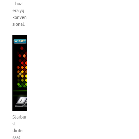
t buat
era yg
konven
sional.
Starbur
st
dirilis
saat