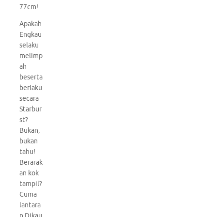
77cm!
Apakah
Engkau
selaku
melimp
ah
beserta
berlaku
secara
Starbur
st?
Bukan,
bukan
tahu!
Berarak
an kok
tampil?
Cuma
lantara
n Dikau