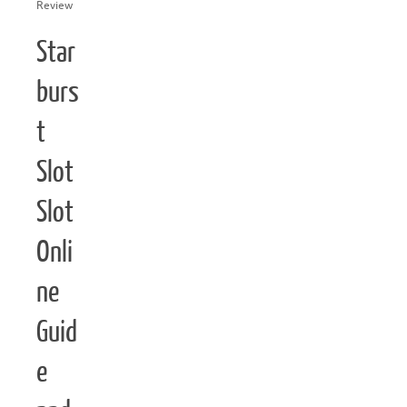
Review
Star
burs
t
Slot
Slot
Onli
ne
Guid
e