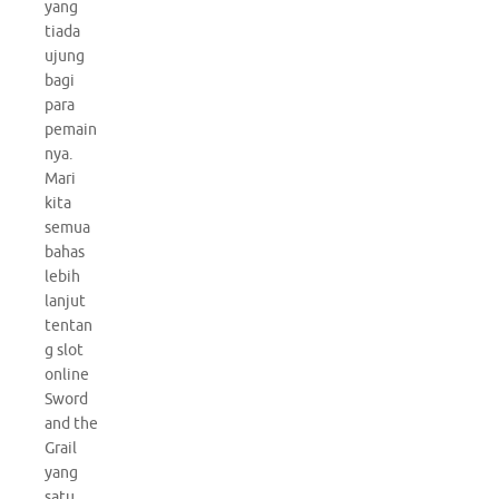
yang
tiada
ujung
bagi
para
pemain
nya.
Mari
kita
semua
bahas
lebih
lanjut
tentan
g slot
online
Sword
and the
Grail
yang
satu