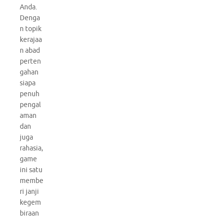
Anda.
Denga
n topik
kerajaa
n abad
perten
gahan
siapa
penuh
pengal
aman
dan
juga
rahasia,
game
ini satu
membe
ri janji
kegem
biraan