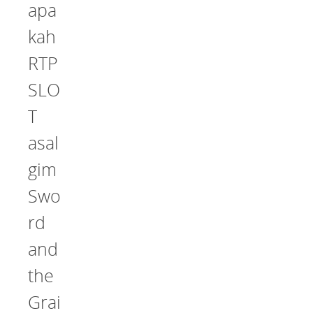
apa
kah
RTP
SLO
T
asal
gim
Swo
rd
and
the
Grai