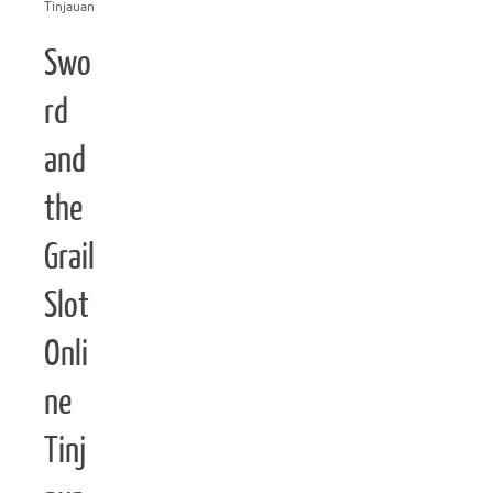
Tinjauan
Swo
rd
and
the
Grail
Slot
Onli
ne
Tinj