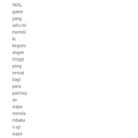
96%,
game
yang
satu ini
memili
ki
kegunc
angan
tinggi
yang
sesuai
bagi
para
partisip
an
siapa
menda
mbaka
n uji
siapa