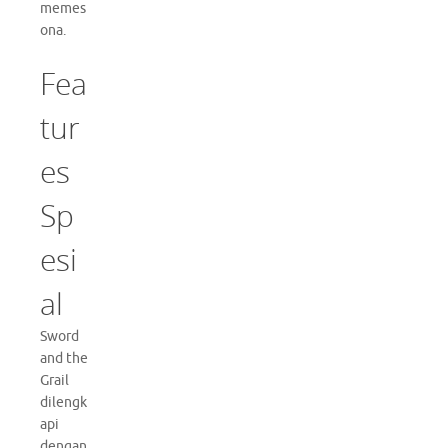
memes
ona.
Fea
tur
es
Sp
esi
al
Sword
and the
Grail
dilengk
api
dengan