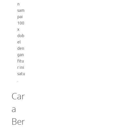
n
sam
pai
100
x
dob
el
den
gan
fitu
r ini
satu
.
Car
a
Ber