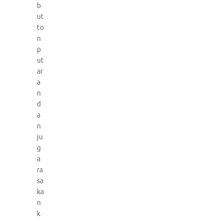
b
ut
to
n
p
ut
ar
a
n
d
a
n
ju
g
a
ra
sa
ka
n
k