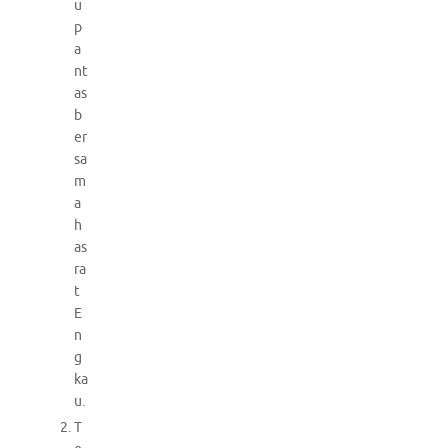
u
p
a
nt
as
b
er
sa
m
a
h
as
ra
t
E
n
g
ka
u.
T