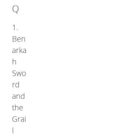
Q
1.
Ben
arka
h
Swo
rd
and
the
Grai
l