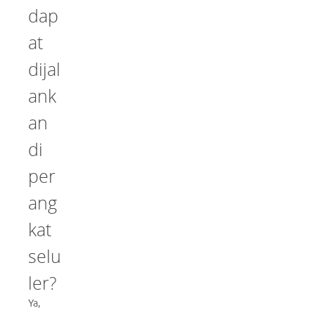
dap
at
dijal
ank
an
di
per
ang
kat
selu
ler?
Ya,