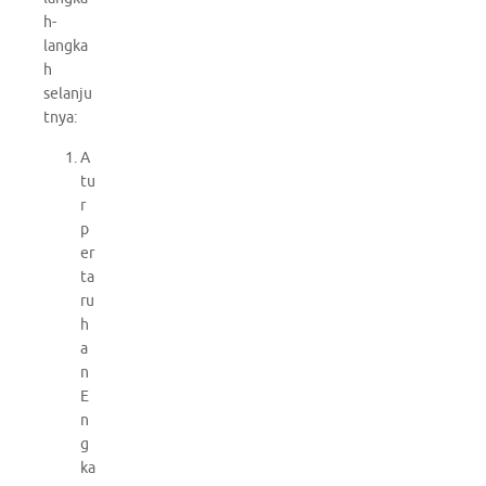
h-
langka
h
selanju
tnya:
A
tu
r
p
er
ta
ru
h
a
n
E
n
g
ka