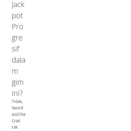
Jack
pot
Pro
gre
sif
dala
m
gim
ini?
Tidak,
Sword
and the
Grail
tak