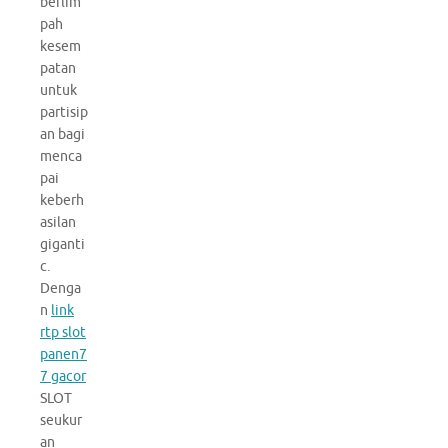
berlim
pah
kesem
patan
untuk
partisip
an bagi
menca
pai
keberh
asilan
giganti
c.
Denga
n
link
rtp slot
panen7
7 gacor
SLOT
seukur
an