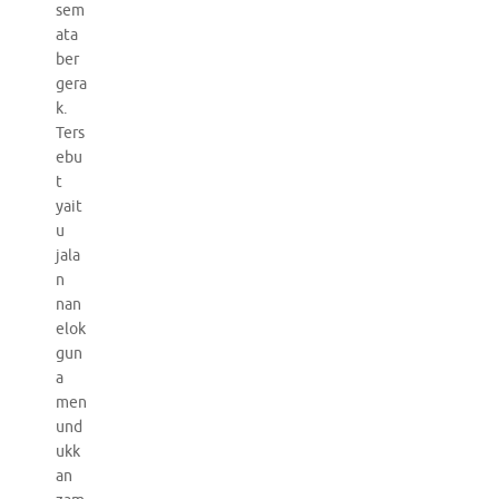
sem
ata
ber
gera
k.
Ters
ebu
t
yait
u
jala
n
nan
elok
gun
a
men
und
ukk
an