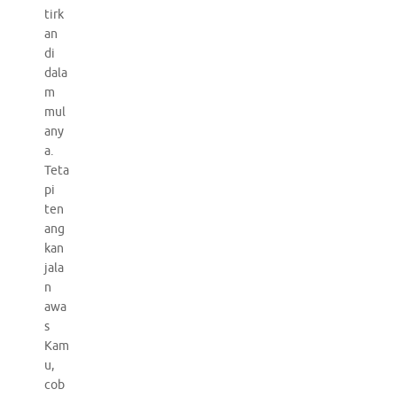
tirk
an
di
dala
m
mul
any
a.
Teta
pi
ten
ang
kan
jala
n
awa
s
Kam
u,
cob