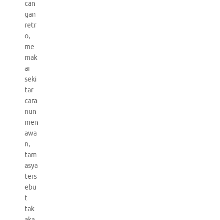
can
gan
retr
o,
me
mak
ai
seki
tar
cara
nun
men
awa
n,
tam
asya
ters
ebu
t
tak
aka