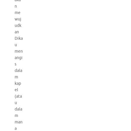
n
me
wuj
udk
an
Dika
u
men
angi
s
dala
m
kap
el
(ata
u
dala
m
man
a