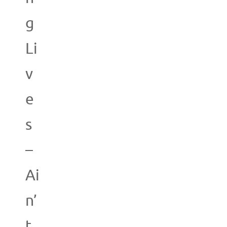
g
Li
v
e
s
–
Ai
n’
t