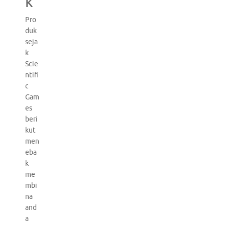
k
Pro
duk
seja
k
Scie
ntifi
c
Gam
es
beri
kut
men
eba
k
me
mbi
na
and
a