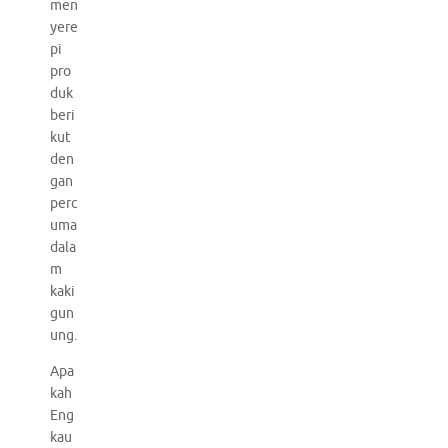
men
yere
pi
pro
duk
beri
kut
den
gan
perc
uma
dala
m
kaki
gun
ung.
Apa
kah
Eng
kau