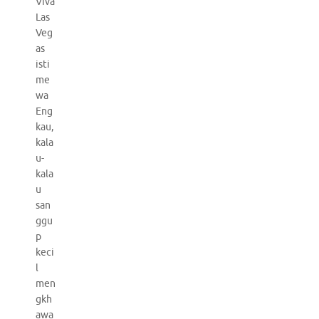
Viva
Las
Veg
as
isti
me
wa
Eng
kau,
kala
u-
kala
u
san
ggu
p
keci
l
men
gkh
awa