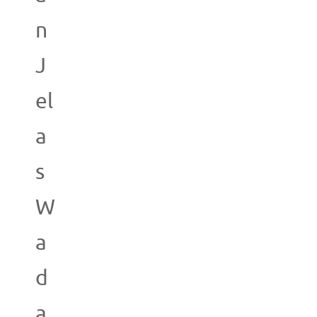
n
J
el
a
s
W
a
d
a