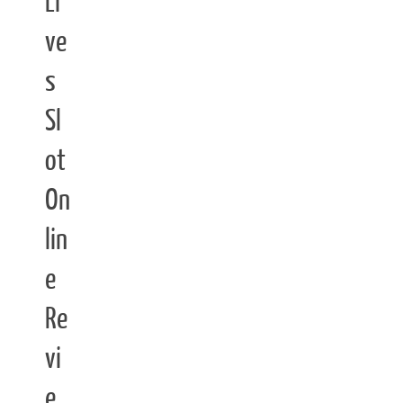
Li
ve
s
Sl
ot
On
lin
e
Re
vi
e