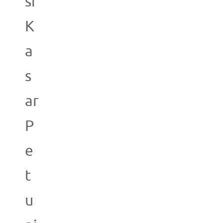
si
K
a
s
ar
P
e
t
u