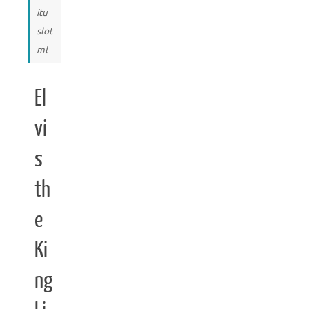
itu
slot
ml
El
vi
s
th
e
Ki
ng