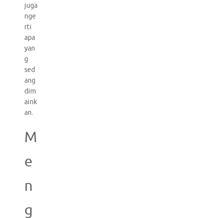
juga
nge
rti
apa
yan
g
sed
ang
dim
aink
an.
M
e
n
g