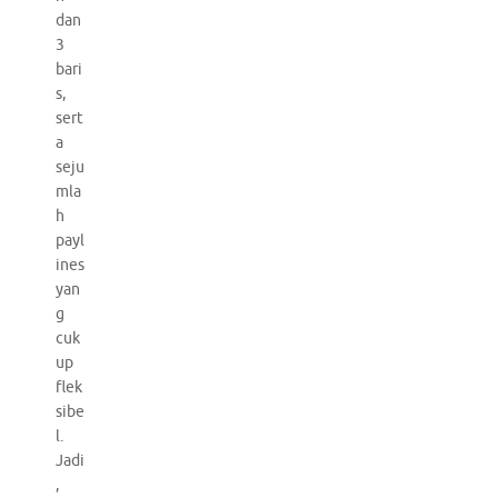
dan
3
bari
s,
sert
a
seju
mla
h
payl
ines
yan
g
cuk
up
flek
sibe
l.
Jadi
,