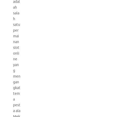
adal
ah
sala
h
satu
per
mai
nan
slot
onli
ne
yan
g
men
gan
gkat
tem
a
pest
a ala
Mek