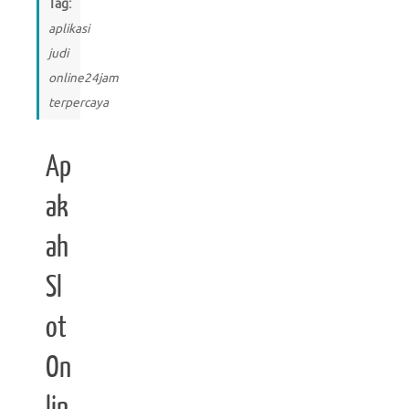
Tag:
aplikasi
judi
online24jam
terpercaya
Ap
ak
ah
Sl
ot
On
lin