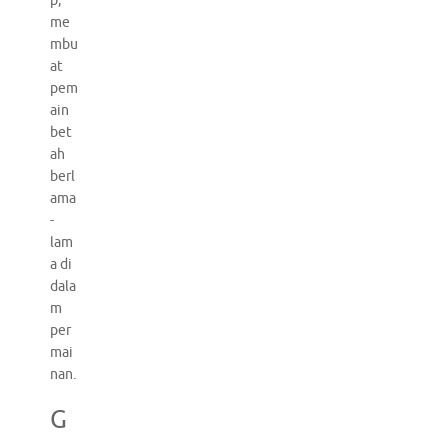
p,
me
mbu
at
pem
ain
bet
ah
berl
ama
-
lam
a di
dala
m
per
mai
nan.
G