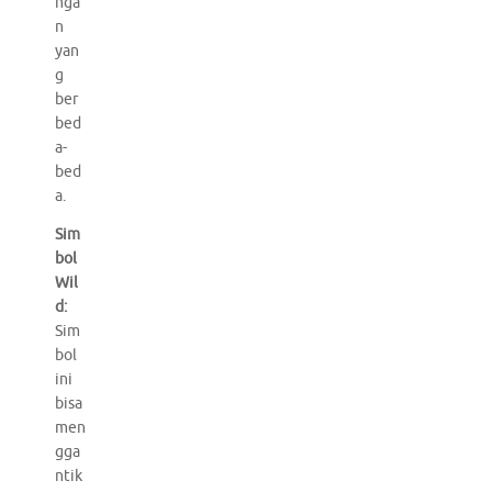
nga
n
yan
g
ber
bed
a-
bed
a.
Sim
bol
Wil
d:
Sim
bol
ini
bisa
men
gga
ntik