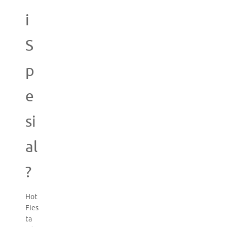
i
S
p
e
si
al
?
Hot
Fies
ta