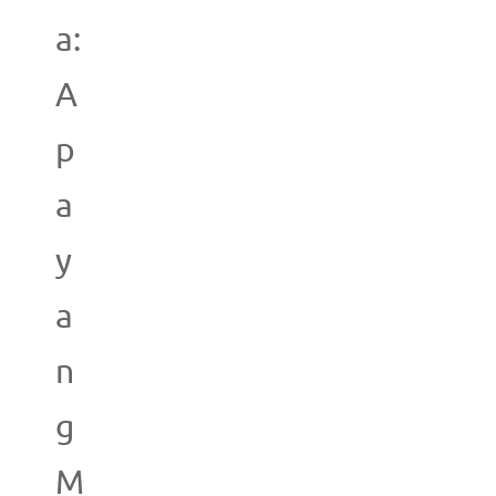
a:
A
p
a
y
a
n
g
M