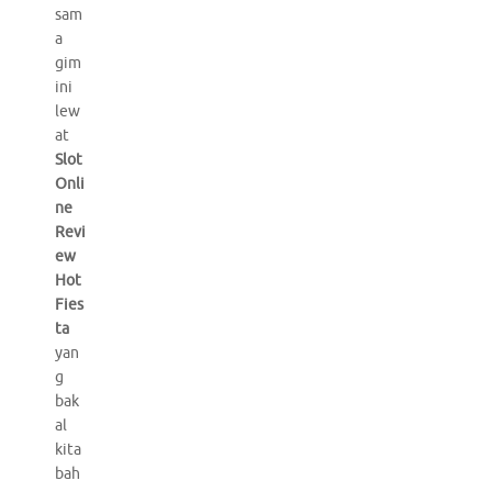
sam
a
gim
ini
lew
at
Slot
Onli
ne
Revi
ew
Hot
Fies
ta
yan
g
bak
al
kita
bah