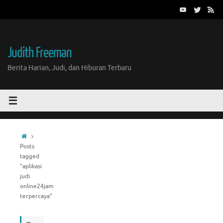
Skip
to
content
Judith Freeman
Berita Harian, Judi, dan Hiburan Terbaru
Home
Posts
tagged
"aplikasi
judi
online24jam
terpercaya"