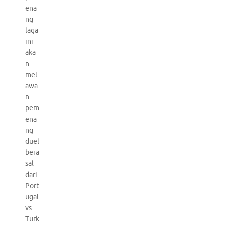
ena
ng
laga
ini
aka
n
mel
awa
n
pem
ena
ng
duel
bera
sal
dari
Port
ugal
vs
Turk