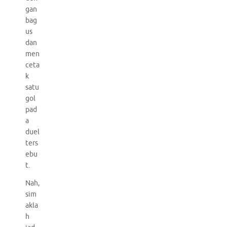
gan
bag
us
dan
men
ceta
k
satu
gol
pad
a
duel
ters
ebu
t.
Nah,
sim
akla
h