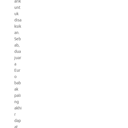
arik
unt
uk
disa
ksik
an.
Seb
ab,
dua
juar
a
Eur
o
bab
ak
pali
ng
akhi
r
dap
at