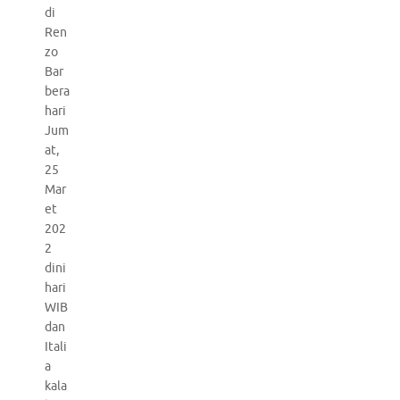
di
Ren
zo
Bar
bera
hari
Jum
at,
25
Mar
et
202
2
dini
hari
WIB
dan
Itali
a
kala