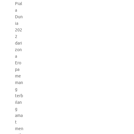
Pial
a
Dun
ia
202
2
dari
zon
a
Ero
pa
me
man
g
terb
ilan
g
ama
t
men