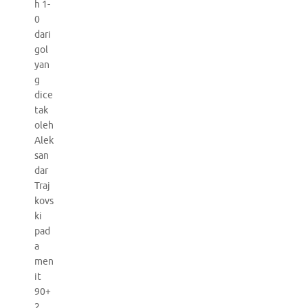
h 1-
0
dari
gol
yan
g
dice
tak
oleh
Alek
san
dar
Traj
kovs
ki
pad
a
men
it
90+
2.