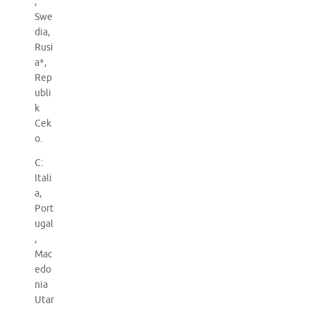
,
Swe
dia,
Rusi
a*,
Rep
ubli
k
Cek
o.
C:
Itali
a,
Port
ugal
,
Mac
edo
nia
Utar