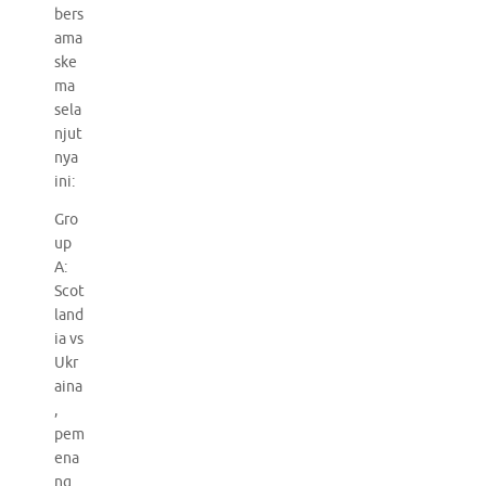
bers
ama
ske
ma
sela
njut
nya
ini:
Gro
up
A:
Scot
land
ia vs
Ukr
aina
,
pem
ena
ng