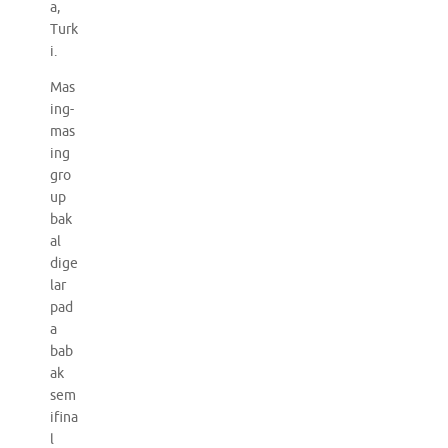
a,
Turk
i.
Mas
ing-
mas
ing
gro
up
bak
al
dige
lar
pad
a
bab
ak
sem
ifina
l