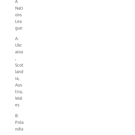
A
Nati
ons
Lea
gue:
A:
Ukr
aina
,
Scot
land
ia,
Aus
tria,
Wal
es.
B:
Pola
ndia