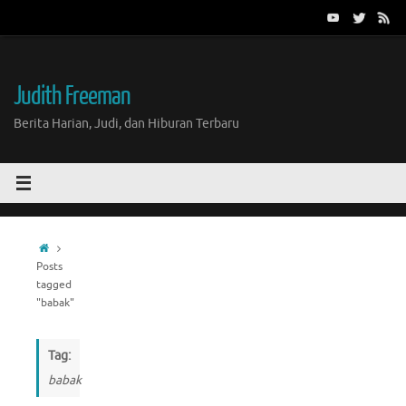
Skip
to
content
Judith Freeman
Berita Harian, Judi, dan Hiburan Terbaru
Home
Posts
tagged
"babak"
Tag:
babak