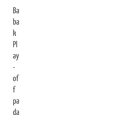
Ba
ba
k
Pl
ay
-
of
f
pa
da