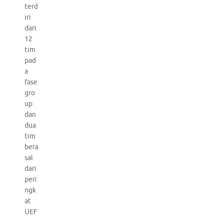
terd
iri
dari
12
tim
pad
a
fase
gro
up
dan
dua
tim
bera
sal
dari
peri
ngk
at
UEF