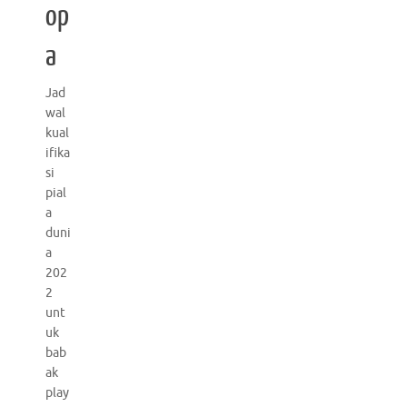
op
a
Jad
wal
kual
ifika
si
pial
a
duni
a
202
2
unt
uk
bab
ak
play