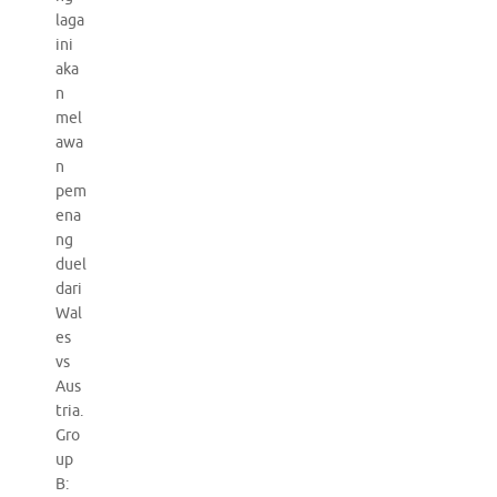
laga
ini
aka
n
mel
awa
n
pem
ena
ng
duel
dari
Wal
es
vs
Aus
tria.
Gro
up
B: