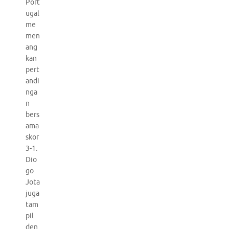
Port
ugal
me
men
ang
kan
pert
andi
nga
n
bers
ama
skor
3-1.
Dio
go
Jota
juga
tam
pil
den