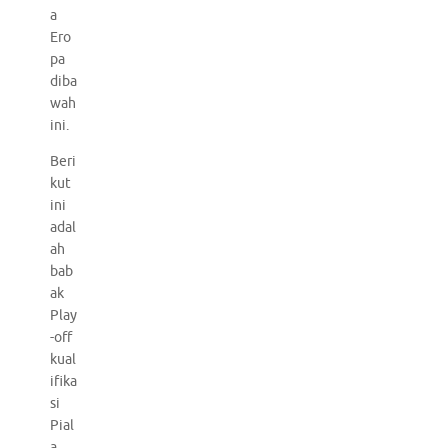
a
Ero
pa
diba
wah
ini.
Beri
kut
ini
adal
ah
bab
ak
Play
-off
kual
ifika
si
Pial
a