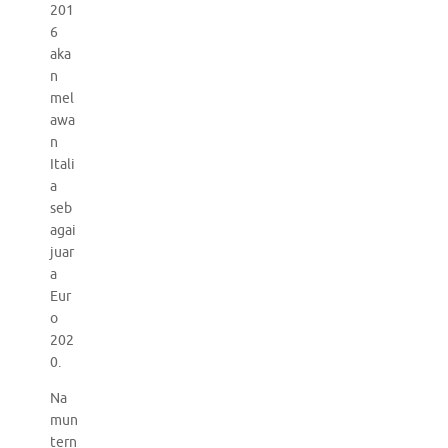
201
6
aka
n
mel
awa
n
Itali
a
seb
agai
juar
a
Eur
o
202
0.
Na
mun
tern