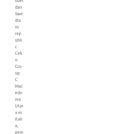
duel
dari
Swe
dia
vs
rep
ubli
c
Cek
o.
Gro
up
C:
Mac
edo
nia
Utar
a vs
Itali
a,
pem