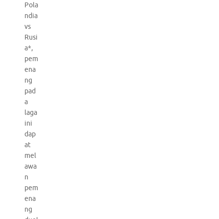
Pola
ndia
vs
Rusi
a*,
pem
ena
ng
pad
a
laga
ini
dap
at
mel
awa
n
pem
ena
ng