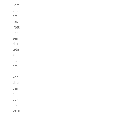
Sem
ent
ara
itu,
Port
ugal
sen
diri
tida
k
men
emu
i
ken
dala
yan
g
cuk
up
bera