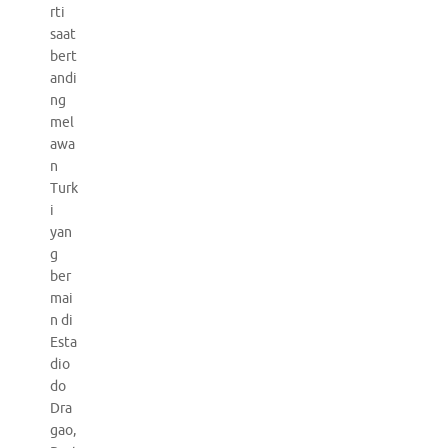
rti
saat
bert
andi
ng
mel
awa
n
Turk
i
yan
g
ber
mai
n di
Esta
dio
do
Dra
gao,