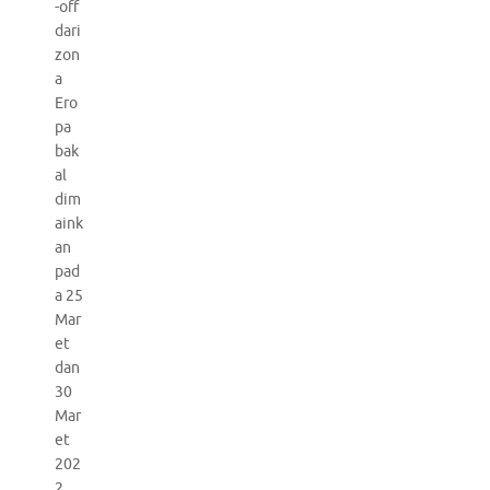
-off
dari
zon
a
Ero
pa
bak
al
dim
aink
an
pad
a 25
Mar
et
dan
30
Mar
et
202
2