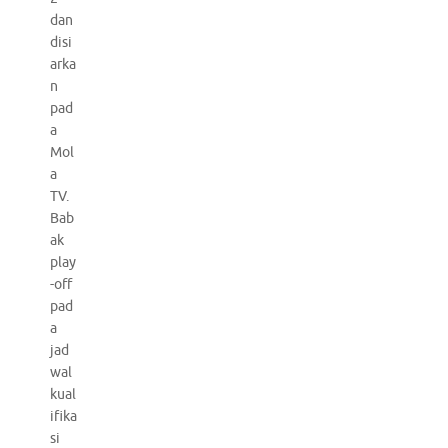
dan
disi
arka
n
pad
a
Mol
a
TV.
Bab
ak
play
-off
pad
a
jad
wal
kual
ifika
si