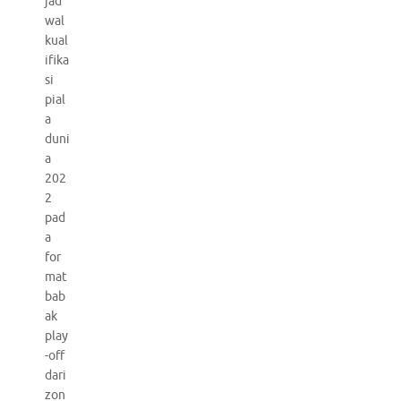
jad
wal
kual
ifika
si
pial
a
duni
a
202
2
pad
a
for
mat
bab
ak
play
-off
dari
zon