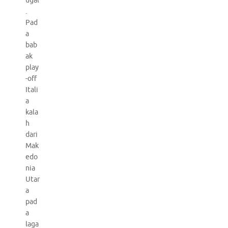
ugal
.
Pad
a
bab
ak
play
-off
Itali
a
kala
h
dari
Mak
edo
nia
Utar
a
pad
a
laga