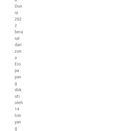
Dun
ia
202
2
bera
sal
dari
zon
a
Ero
pa
yan
g
diik
uti
oleh
14
tim
yan
g