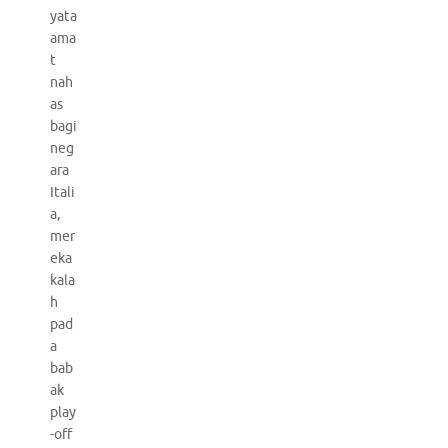
yata
ama
t
nah
as
bagi
neg
ara
Itali
a,
mer
eka
kala
h
pad
a
bab
ak
play
-off