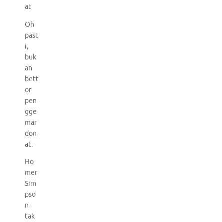
at
Oh
past
i,
buk
an
bett
or
pen
gge
mar
don
at.
Ho
mer
Sim
pso
n
tak