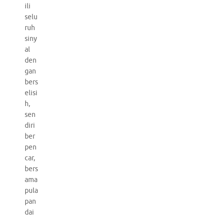
ili
selu
ruh
siny
al
den
gan
bers
elisi
h,
sen
diri
ber
pen
car,
bers
ama
pula
pan
dai