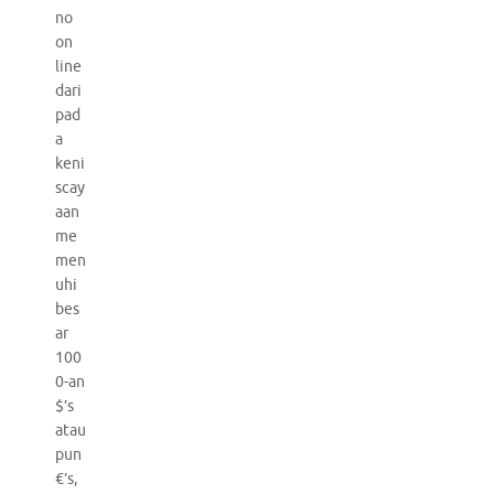
no
on
line
dari
pad
a
keni
scay
aan
me
men
uhi
bes
ar
100
0-an
$’s
atau
pun
€’s,