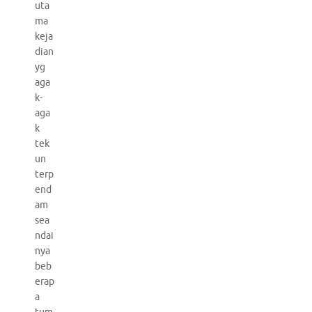
uta
ma
keja
dian
yg
aga
k-
aga
k
tek
un
terp
end
am
sea
ndai
nya
beb
erap
a