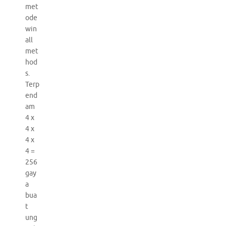
met
ode
win
all
met
hod
s.
Terp
end
am
4 x
4 x
4 x
4 =
256
gay
a
bua
t
ung