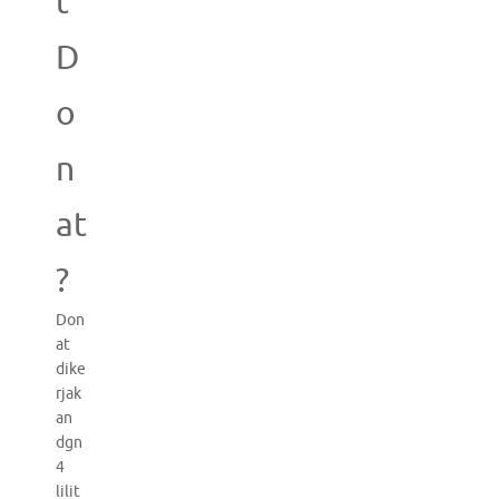
t
D
o
n
at
?
Don
at
dike
rjak
an
dgn
4
lilit