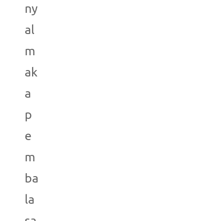
ny
al
m
ak
a
p
e
m
ba
la