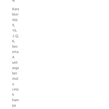
ar.
Kara
kter
slip
9,
10,
J, Q,
K,
bes
erta
A
seh
arga
ber
mut
u
cela
h
ham
pa.