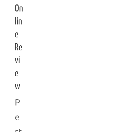
On
lin
e
Re
vi
e
w
P
e