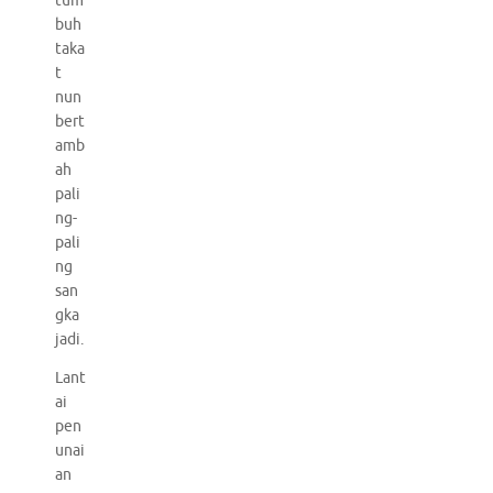
tum
buh
taka
t
nun
bert
amb
ah
pali
ng-
pali
ng
san
gka
jadi.
Lant
ai
pen
unai
an