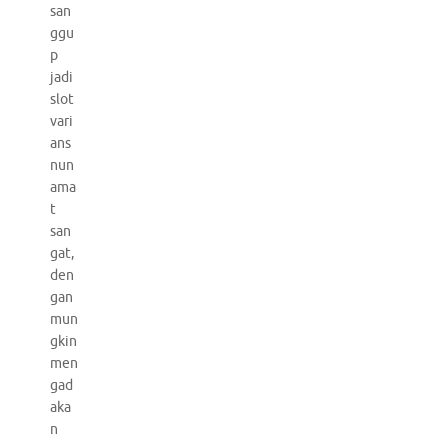
san
ggu
p
jadi
slot
vari
ans
nun
ama
t
san
gat,
den
gan
mun
gkin
men
gad
aka
n