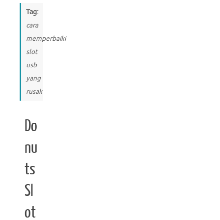
Tag:
cara
memperbaiki
slot
usb
yang
rusak
Do
nu
ts
Sl
ot