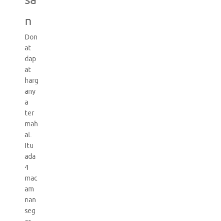
sa
n
Don
at
dap
at
harg
any
a
ter
mah
al.
Itu
ada
4
mac
am
nan
seg