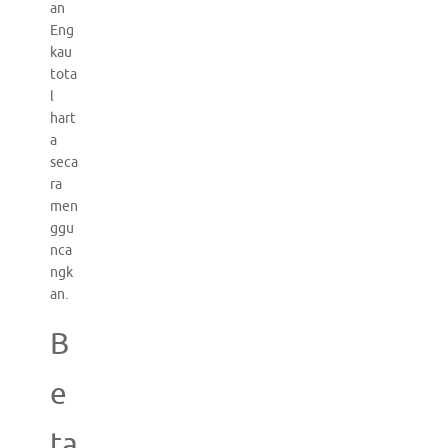
an
Eng
kau
tota
l
hart
a
seca
ra
men
ggu
nca
ngk
an.
B
e
ta