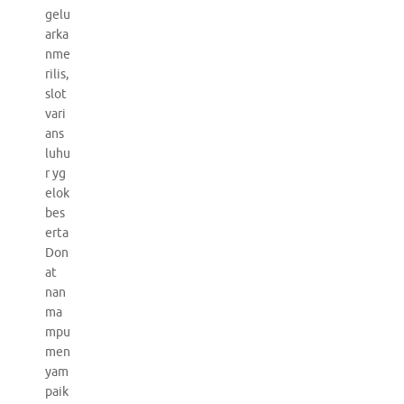
gelu
arka
nme
rilis,
slot
vari
ans
luhu
r yg
elok
bes
erta
Don
at
nan
ma
mpu
men
yam
paik