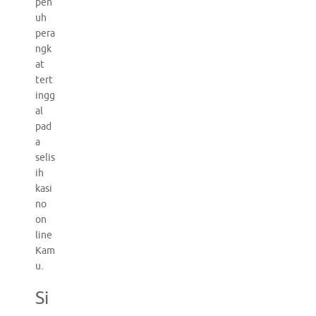
pen
uh
pera
ngk
at
tert
ingg
al
pad
a
selis
ih
kasi
no
on
line
Kam
u.
Si