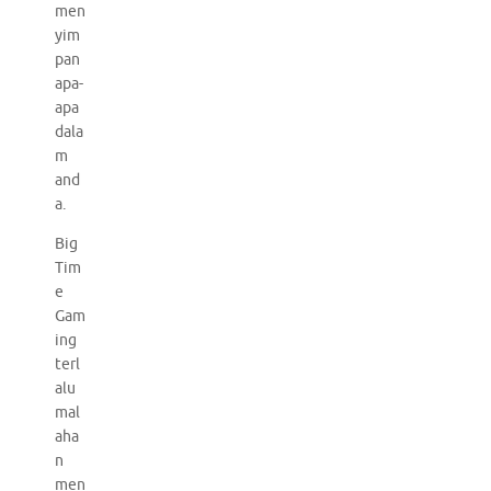
men
yim
pan
apa-
apa
dala
m
and
a.
Big
Tim
e
Gam
ing
terl
alu
mal
aha
n
men