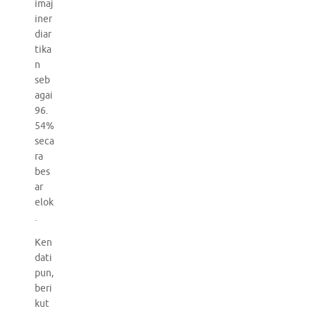
imaj
iner
diar
tika
n
seb
agai
96.
54%
seca
ra
bes
ar
elok
.
Ken
dati
pun,
beri
kut