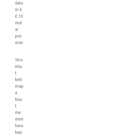
dala
m $
€ 10
mul
ai
pus
aran
.
Ters
ebu
t
beb
erap
a
bua
t
me
meli
hara
kasi