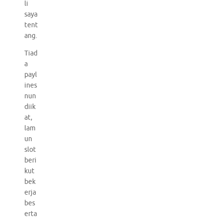
li
saya
tent
ang.
Tiad
a
payl
ines
nun
diik
at,
lam
un
slot
beri
kut
bek
erja
bes
erta