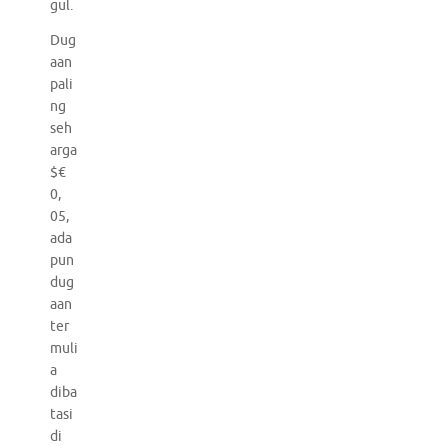
gul.
Dug
aan
pali
ng
seh
arga
$€
0,
05,
ada
pun
dug
aan
ter
muli
a
diba
tasi
di