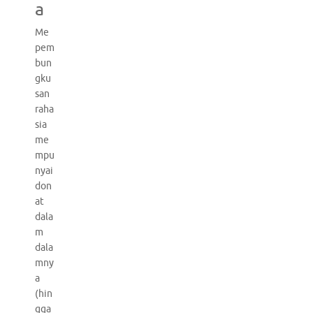
a
Me
pem
bun
gku
san
raha
sia
me
mpu
nyai
don
at
dala
m
dala
mny
a
(hin
gga