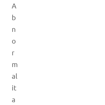
A
b
n
o
r
m
al
it
a