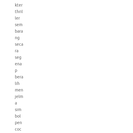
kter
thril
ler
sem
bara
ng
seca
ra
seg
ena
p
bera
lih
men
jelm
a
sim
bol
pen
coc