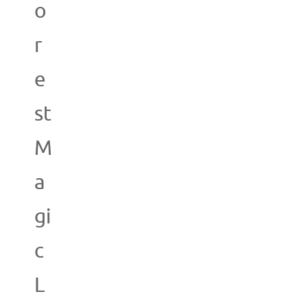
o
r
e
st
M
a
gi
c
L