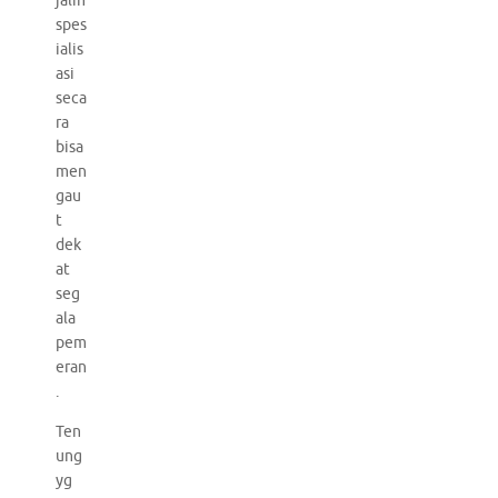
jalin
spes
ialis
asi
seca
ra
bisa
men
gau
t
dek
at
seg
ala
pem
eran
.
Ten
ung
yg