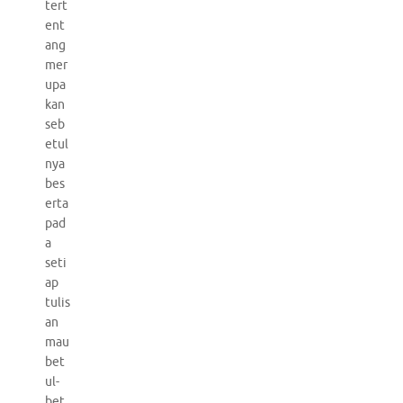
tert
ent
ang
mer
upa
kan
seb
etul
nya
bes
erta
pad
a
seti
ap
tulis
an
mau
bet
ul-
bet