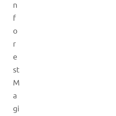
n
f
o
r
e
st
M
a
gi