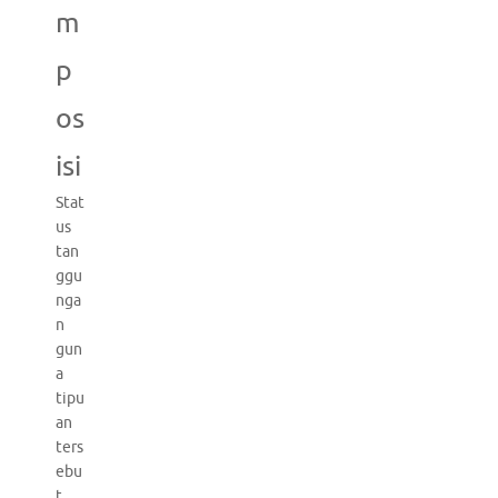
m
p
os
isi
Stat
us
tan
ggu
nga
n
gun
a
tipu
an
ters
ebu
t