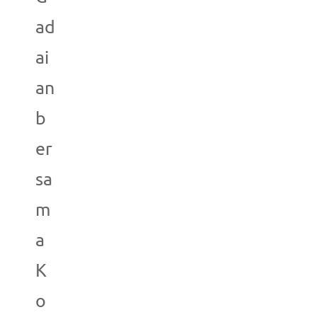
ad
ai
an
b
er
sa
m
a
K
o