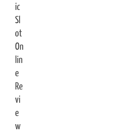
ic
Sl
ot
On
lin
e
Re
vi
e
w