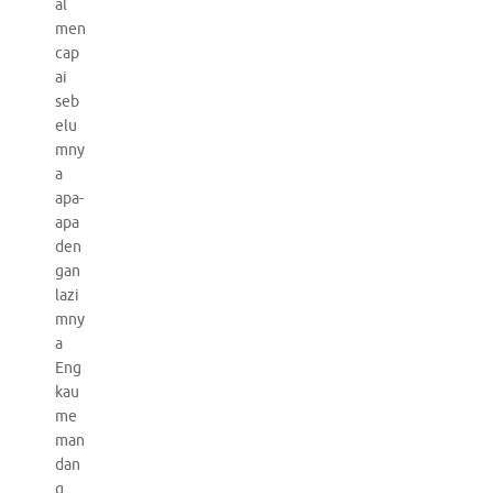
al
men
cap
ai
seb
elu
mny
a
apa-
apa
den
gan
lazi
mny
a
Eng
kau
me
man
dan
g