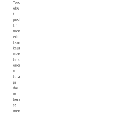
Ters
ebu
t
posi
tif
men
erbi
tkan
keju
ruan
ters
endi
ri
teta
pi
dai
m
bera
sa
men