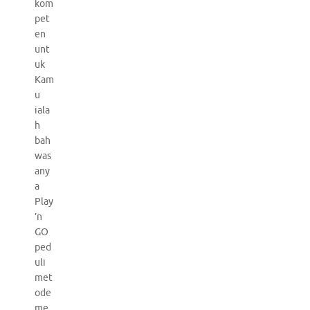
kom
pet
en
unt
uk
Kam
u
iala
h
bah
was
any
a
Play
’n
GO
ped
uli
met
ode
me