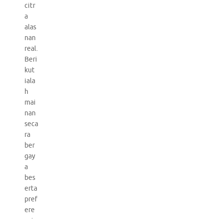
citr
a
alas
nan
real.
Beri
kut
iala
h
mai
nan
seca
ra
ber
gay
a
bes
erta
pref
ere