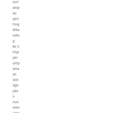
terl
amp
au
gen
ting
diba
ndin
g
ke-2
tepi
per
ump
ama
an
slot
dgn
jala
n
nun
men