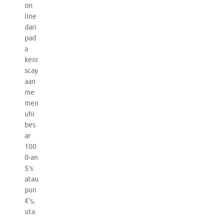
on
line
dari
pad
a
keni
scay
aan
me
men
uhi
bes
ar
100
0-an
$’s
atau
pun
€’s,
uta