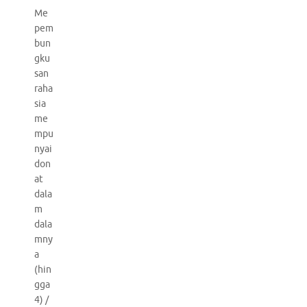
Me
pem
bun
gku
san
raha
sia
me
mpu
nyai
don
at
dala
m
dala
mny
a
(hin
gga
4) /