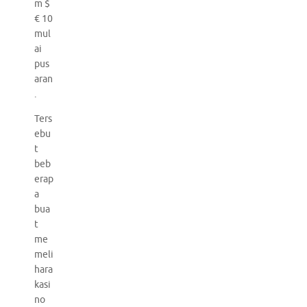
m $
€ 10
mul
ai
pus
aran
.
Ters
ebu
t
beb
erap
a
bua
t
me
meli
hara
kasi
no