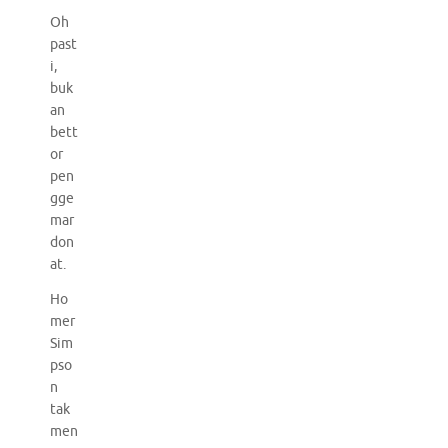
Oh
past
i,
buk
an
bett
or
pen
gge
mar
don
at.
Ho
mer
Sim
pso
n
tak
men