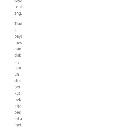
saya
tent
ang.
Tiad
a
payl
ines
nun
diik
at,
lam
un
slot
beri
kut
bek
erja
bes
erta
met