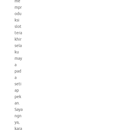
me
mpr
odu
ksi
slot
tera
khir
sela
ku
may
a
pad
a
seti
ap
pek
an.
Saya
ngn
ya,
kara