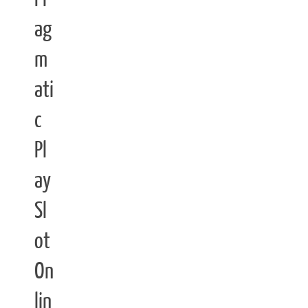
ag
m
ati
c
Pl
ay
Sl
ot
On
lin