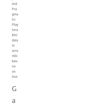
slot
Pra
gma
tic
Play
tera
khir
dala
m
sera
mbi
kasi
no
on
line.
G
a