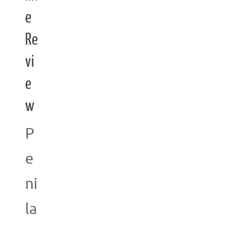
e
Re
vi
e
w
P
e
ni
la