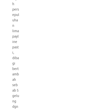
h
pers
epul
uha
n
lima
payl
ine
past
i,
diba
gi
bert
amb
ah
seb
ab 5
gelu
ng
dgn