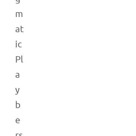
m
at
ic
Pl
a
y
b
e
rs