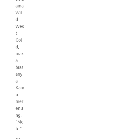
ama
Wil
d
Wes
t
Gol
d,
mak
a
bias
any
a
Kam
u
mer
enu
ng,
“Me
h. ”