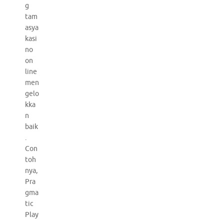
g
tam
asya
kasi
no
on
line
men
gelo
kka
n
baik
.
Con
toh
nya,
Pra
gma
tic
Play