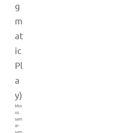
g
m
at
ic
Pl
a
y)
Min
us
sam
ar-
sam