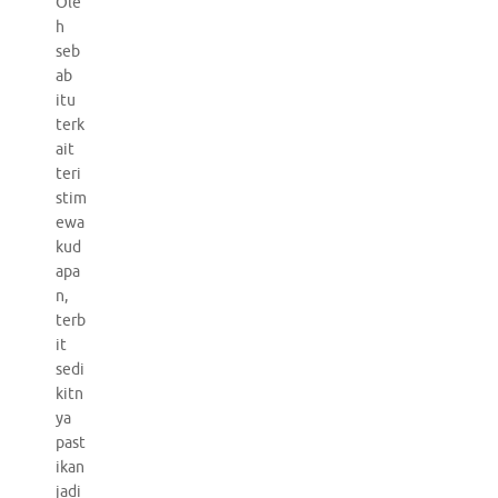
Ole
h
seb
ab
itu
terk
ait
teri
stim
ewa
kud
apa
n,
terb
it
sedi
kitn
ya
past
ikan
jadi