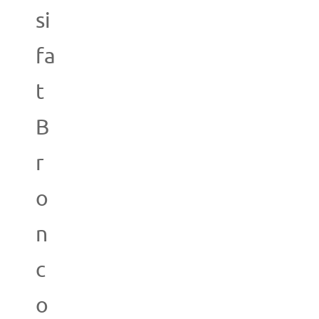
si
fa
t
B
r
o
n
c
o