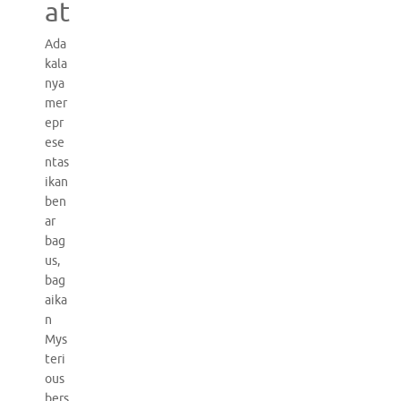
at
Ada
kala
nya
mer
epr
ese
ntas
ikan
ben
ar
bag
us,
bag
aika
n
Mys
teri
ous
bers