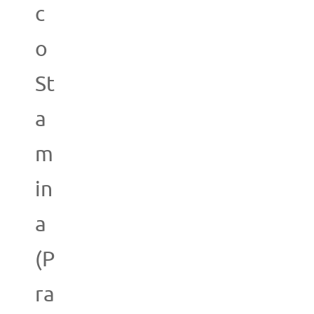
c
o
St
a
m
in
a
(P
ra