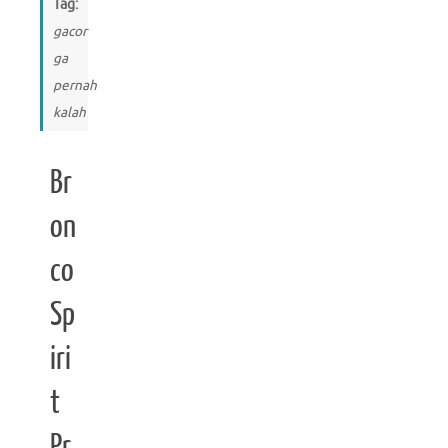
Tag:
gacor
ga
pernah
kalah
Br
on
co
Sp
iri
t
Pr