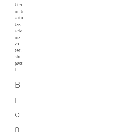
kter
muli
a itu
tak
sela
man
ya
terl
alu
past
i.
B
r
o
n