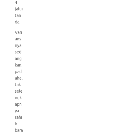
4
jalur
tan
da.
Vari
ans
nya
sed
ang
kan,
pad
ahal
tak
sele
ngk
apn
ya
sahi
h
bara