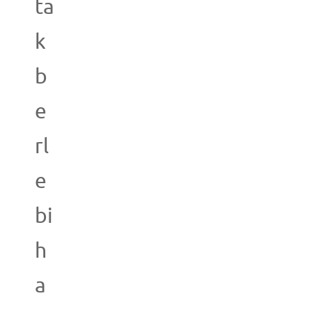
ta
k
b
e
rl
e
bi
h
a