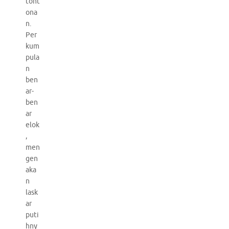
tont
ona
n.
Per
kum
pula
n
ben
ar-
ben
ar
elok
,
men
gen
aka
n
lask
ar
puti
hny