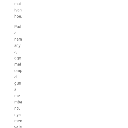
mai
Ivan
hoe.
Pad
a
nam
any
a,
ego
mel
omp
at
gun
a
me
mba
ntu
nya
men
yele