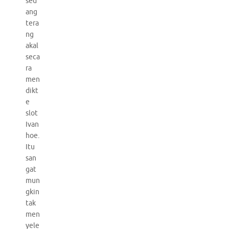
sed
ang
tera
ng
akal
seca
ra
men
dikt
e
slot
Ivan
hoe.
Itu
san
gat
mun
gkin
tak
men
yele