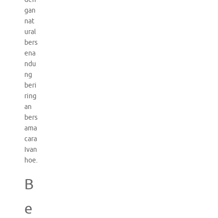
gan
nat
ural
bers
ena
ndu
ng
beri
ring
an
bers
ama
cara
Ivan
hoe.
B
e