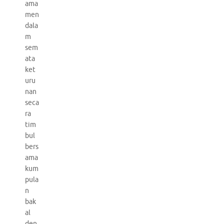
ama
men
dala
m
sem
ata
ket
uru
nan
seca
ra
tim
bul
bers
ama
kum
pula
n
bak
al
den