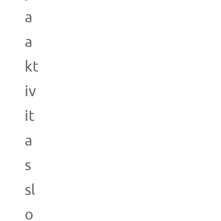
a
a
kt
iv
it
a
s
sl
o