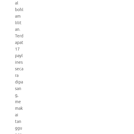
al
bohl
am
lilit
an.
Terd
apat
17
payl
ines
seca
ra
dipa
san
g,
me
mak
ai
tan
ggu