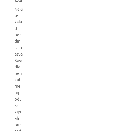
Kala
u-
kala
u
pen
diri
tam
asya
Swe
dia
beri
kut
me
mpr
odu
ksi
kipr
ah
nun