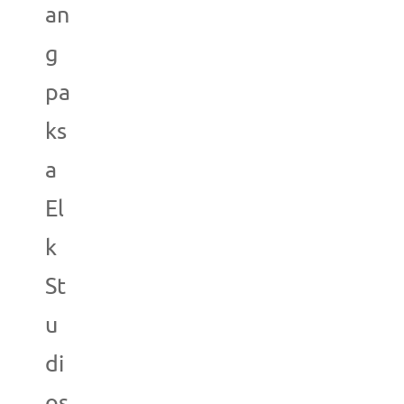
an
g
pa
ks
a
El
k
St
u
di
os