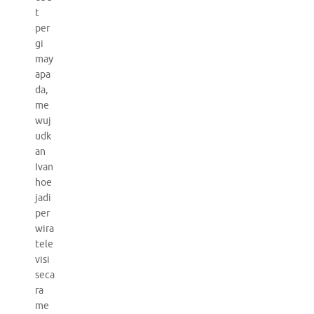
t
per
gi
may
apa
da,
me
wuj
udk
an
Ivan
hoe
jadi
per
wira
tele
visi
seca
ra
me