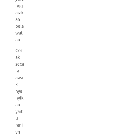
ngg
arak
an
pela
wat
an.
Cor
ak
seca
ra
awa
k
nya
nyik
an
yait
u
rani
yg