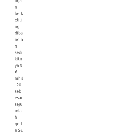
nga
n
berk
elili
ng
diba
ndin
g
sedi
kitn
ya $
€
nihil
. 20
seb
esar
seju
mla
h
ged
e $€