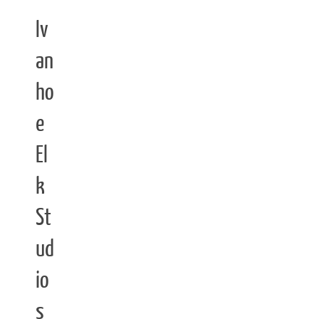
Iv
an
ho
e
El
k
St
ud
io
s