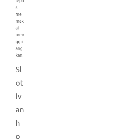
lepa
s
me
mak
ai
men
ggir
ang
kan.
Sl
ot
Iv
an
h
o