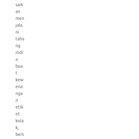
saik
an
men
jala
ni
taha
ng
indr
a
bua
t
kew
ena
nga
n
etik
et
kula
k,
bers