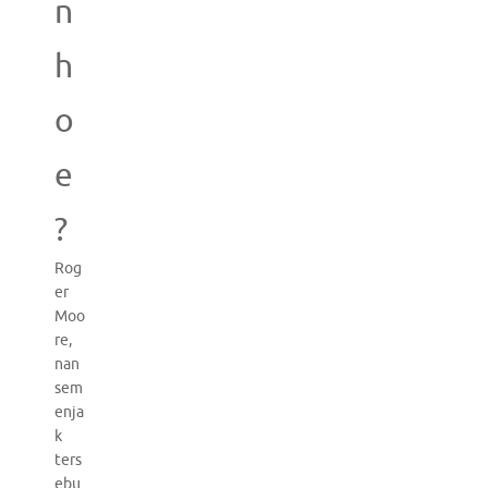
n
h
o
e
?
Rog
er
Moo
re,
nan
sem
enja
k
ters
ebu