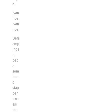
a.
Ivan
hoe,
Ivan
hoe.
Bers
amp
inga
n,
bet
a
som
bon
g
siap
ber
ekre
asi
per