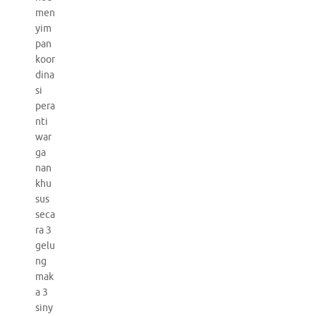
men
yim
pan
koor
dina
si
pera
nti
war
ga
nan
khu
sus
seca
ra 3
gelu
ng
mak
a 3
siny