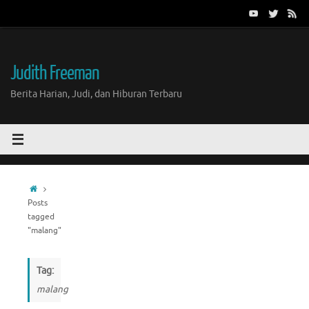
Skip
to
content
Judith Freeman
Berita Harian, Judi, dan Hiburan Terbaru
Home
Posts
tagged
"malang"
Tag:
malang