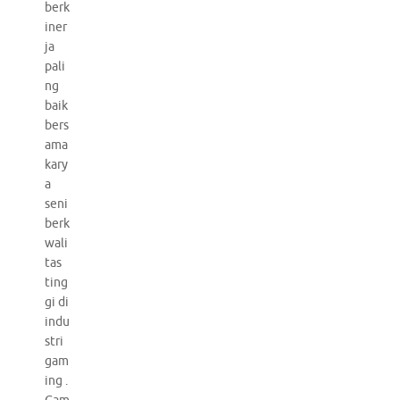
berk
iner
ja
pali
ng
baik
bers
ama
kary
a
seni
berk
wali
tas
ting
gi di
indu
stri
gam
ing .