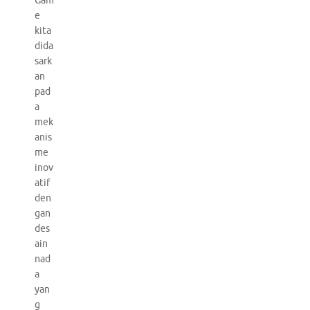
Gam
e
kita
dida
sark
an
pad
a
mek
anis
me
inov
atif
den
gan
des
ain
nad
a
yan
g