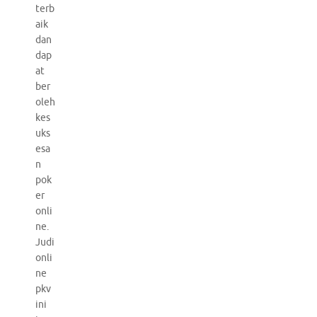
terb
aik
dan
dap
at
ber
oleh
kes
uks
esa
n
pok
er
onli
ne.
Judi
onli
ne
pkv
ini