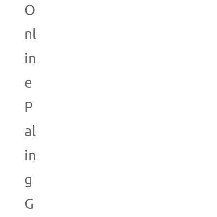
O
nl
in
e
P
al
in
g
G