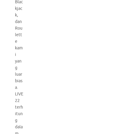
Blac
kjac
k,
dan
Rou
lett
e
kam
i
yan
g
luar
bias
a.
LIVE
22
terh
itun
g
dala
m