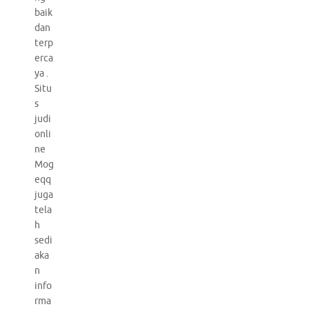
baik
dan
terp
erca
ya .
Situ
s
judi
onli
ne
Mog
eqq
juga
tela
h
sedi
aka
n
info
rma