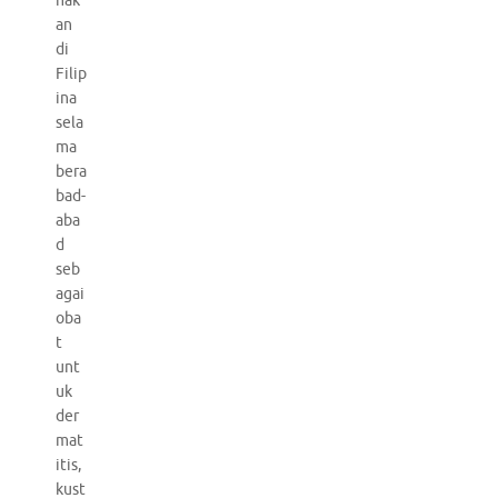
nak
an
di
Filip
ina
sela
ma
bera
bad-
aba
d
seb
agai
oba
t
unt
uk
der
mat
itis,
kust