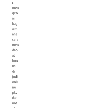
si
men
gen
ai
bag
aim
ana
cara
men
dap
at
bon
us
di
judi
onli
ne
pkv
dan
unt