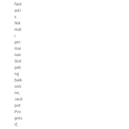
fant
asti
s.
Nik
mat
i
per
mai
nan
Slot
pali
ng
baik
onli
ne,
Jack
pot
Pro
gres
if,