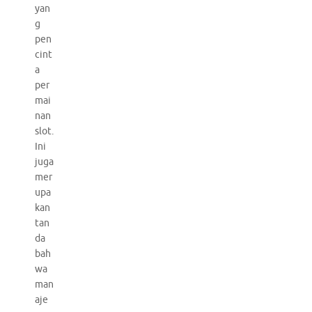
yan
g
pen
cint
a
per
mai
nan
slot.
Ini
juga
mer
upa
kan
tan
da
bah
wa
man
aje