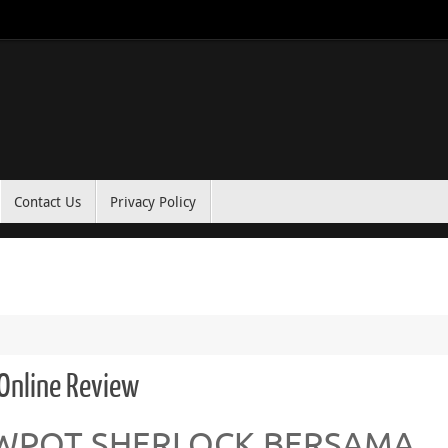
Contact Us
Privacy Policy
 Online Review
OWPOT SHERLOCK BERSAMA