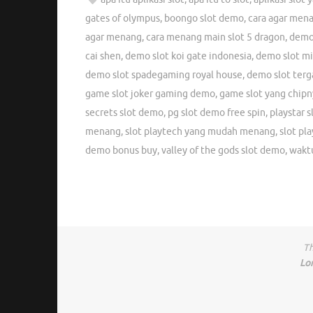
gates of olympus
,
boongo slot demo
,
cara agar men
agar menang
,
cara menang main slot 5 dragon
,
demo 
cai shen
,
demo slot koi gate indonesia
,
demo slot mi
demo slot spadegaming royal house
,
demo slot terg
game slot joker gaming demo
,
game slot yang chipny
secrets slot demo
,
pg slot demo free spin
,
playstar 
menang
,
slot playtech yang mudah menang
,
slot p
demo bonus buy
,
valley of the gods slot demo
,
waktu
Th
Lo