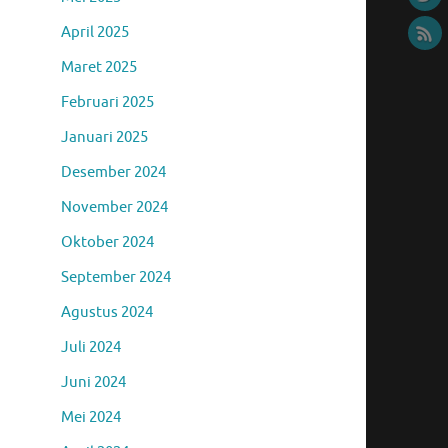
April 2025
Maret 2025
Februari 2025
Januari 2025
Desember 2024
November 2024
Oktober 2024
September 2024
Agustus 2024
Juli 2024
Juni 2024
Mei 2024