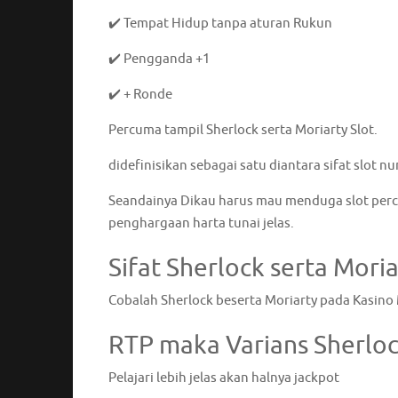
✔️ Tempat Hidup tanpa aturan Rukun
✔️ Pengganda +1
✔️ + Ronde
Percuma tampil Sherlock serta Moriarty Slot.
didefinisikan sebagai satu diantara sifat slot 
Seandainya Dikau harus mau menduga slot per
penghargaan harta tunai jelas.
Sifat Sherlock serta Mor
Cobalah Sherlock beserta Moriarty pada Kasino
RTP maka Varians Sherlo
Pelajari lebih jelas akan halnya jackpot