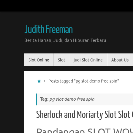
Skip
to
content
Judith Freeman
Berita Harian, Judi, dan Hiburan Terbaru
Skip
Slot Online
Slot
Judi Slot Online
About Us
to
content
Home
Posts tagged "pg slot demo free spin"
Tag:
pg slot demo free spin
Sherlock and Moriarty Slot Slot
Pandangan SLOT W