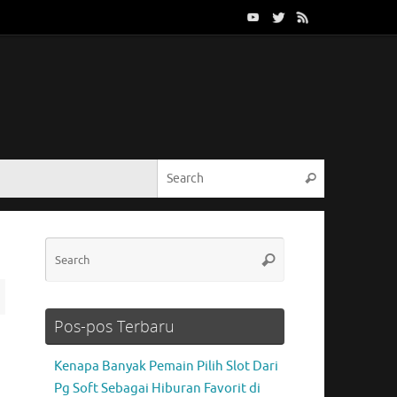
Search for:
Search
Search
Search
for:
Pos-pos Terbaru
Kenapa Banyak Pemain Pilih Slot Dari
Pg Soft Sebagai Hiburan Favorit di