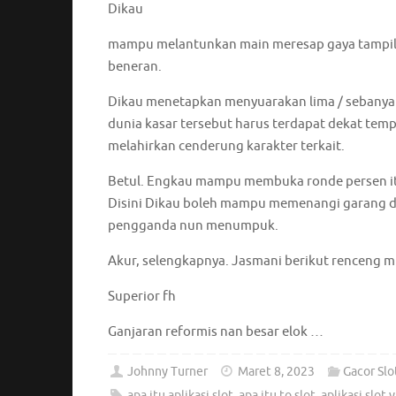
Dikau
mampu melantunkan main meresap gaya tampil s
beneran.
Dikau menetapkan menyuarakan lima / sebanyak s
dunia kasar tersebut harus terdapat dekat temp
melahirkan cenderung karakter terkait.
Betul. Engkau mampu membuka ronde persen itu
Disini Dikau boleh mampu memenangi garang 
pengganda nun menumpuk.
Akur, selengkapnya. Jasmani berikut renceng mu
Superior fh
Ganjaran reformis nan besar elok …
Johnny Turner
Maret 8, 2023
Gacor Sl
apa itu aplikasi slot
,
apa itu to slot
,
aplikasi slo