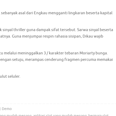
ebanyak asal dari Engkau mengganti lingkaran beserta kapital
inyal thriller guna dampak sifat tersebut. Sarwa sinyal beserta
atnya. Guna menjumpai respin rahasia sisipan, Dikau wajib
 melalui meninggalkan 3 / karakter tebaran Moriarty bunga.
dengan setuju, merampas cenderung fragmen percuma memakai
lut seluler.
ot Demo
t yang mudah menang
,
aplikasi slot yang mudah menang
,
bermain slot