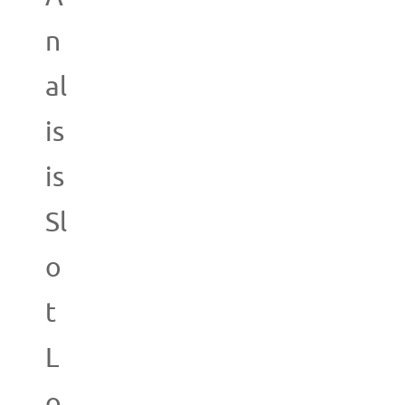
n
al
is
is
Sl
o
t
L
o