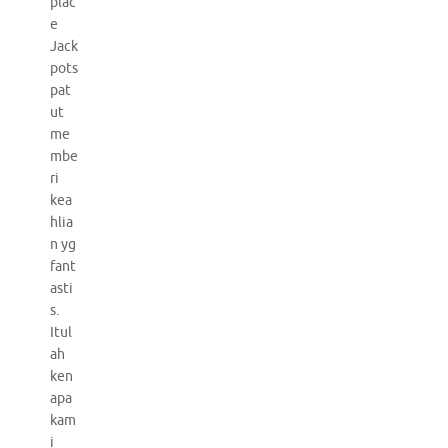
plac
e
Jack
pots
pat
ut
me
mbe
ri
kea
hlia
n yg
fant
asti
s.
Itul
ah
ken
apa
kam
i