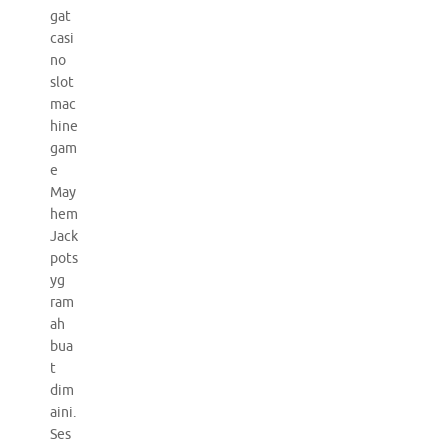
gat
casi
no
slot
mac
hine
gam
e
May
hem
Jack
pots
yg
ram
ah
bua
t
dim
aini.
Ses