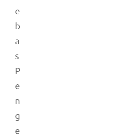
e
b
a
s
P
e
n
g
e