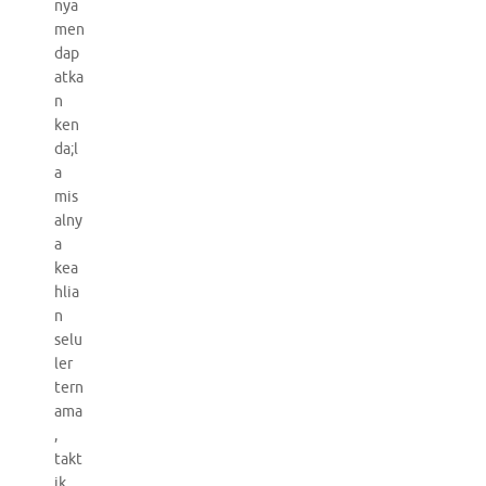
nya
men
dap
atka
n
ken
da;l
a
mis
alny
a
kea
hlia
n
selu
ler
tern
ama
,
takt
ik