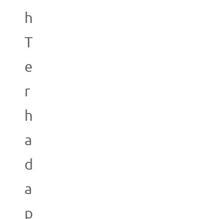
h
T
e
r
h
a
d
a
p