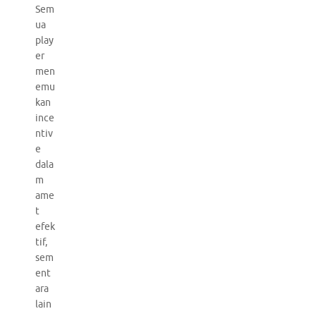
Sem
ua
play
er
men
emu
kan
ince
ntiv
e
dala
m
ame
t
efek
tif,
sem
ent
ara
lain