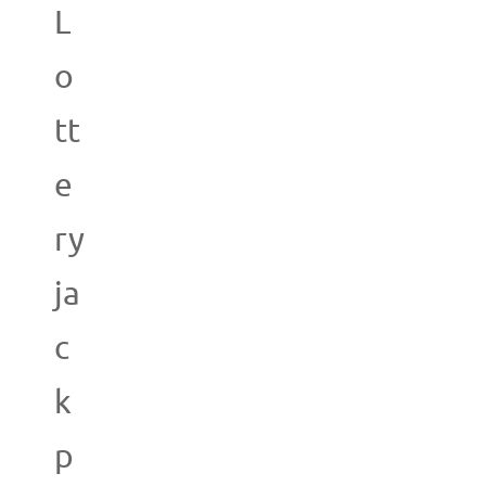
L
o
tt
e
ry
ja
c
k
p