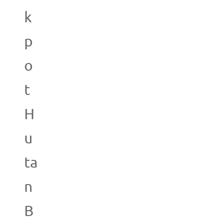
k
p
o
t
H
u
ta
n
B