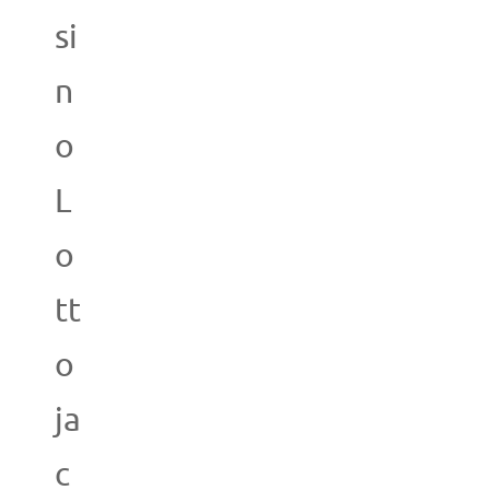
si
n
o
L
o
tt
o
ja
c