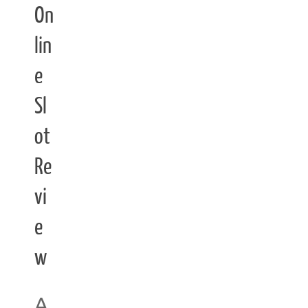
On
lin
e
Sl
ot
Re
vi
e
w
A