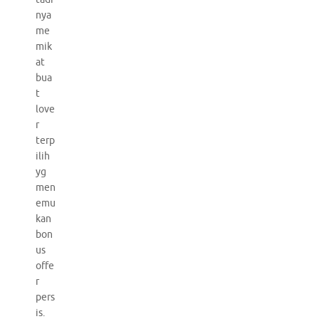
nya
me
mik
at
bua
t
love
r
terp
ilih
yg
men
emu
kan
bon
us
offe
r
pers
is.