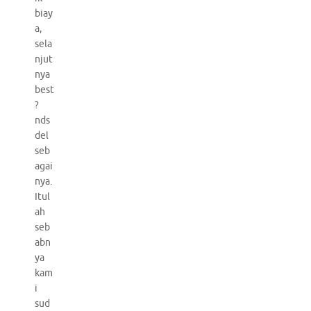
biay
a,
sela
njut
nya
best
?
nds
del
seb
agai
nya.
Itul
ah
seb
abn
ya
kam
i
sud