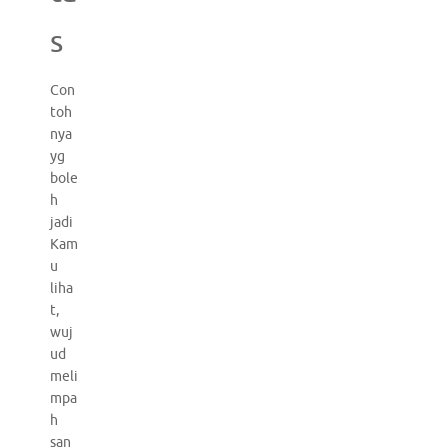
s
Con
toh
nya
yg
bole
h
jadi
Kam
u
liha
t,
wuj
ud
meli
mpa
h
san