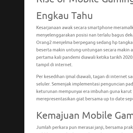
Engkau Tahu
Kesarjanaan awak secara smartphone meramal
menyelenggarakan posisi nan terlalu bagus dek
Orang2 menjelma berpegang sedang hp tangkas te
beserta makin untung-untungan secara makin a
pertama kali pandemi diawali ketika tarikh 202
tampil di internet.
Per kesedihan ijmal diawali, tagan di intern
seluler. Semenjak implementasi penguncian pada
keturunan mempunyai era imbuhan guna karut 
merepresentasikan giat bersama up to date sep
Kemajuan Mobile Gam
Jumlah perkara pun merasai janji, bersama prak