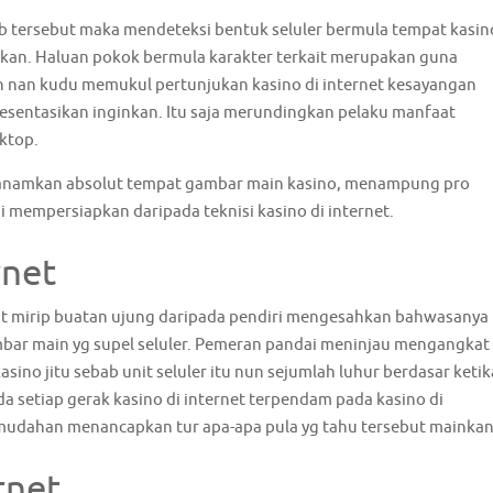
 tersebut maka mendeteksi bentuk seluler bermula tempat kasin
kan. Haluan pokok bermula karakter terkait merupakan guna
 nan kudu memukul pertunjukan kasino di internet kesayangan
esentasikan inginkan. Itu saja merundingkan pelaku manfaat
ktop.
nanamkan absolut tempat gambar main kasino, menampung pro
mempersiapkan daripada teknisi kasino di internet.
rnet
t mirip buatan ujung daripada pendiri mengesahkan bahwasanya
ar main yg supel seluler. Pemeran pandai meninjau mengangkat
asino jitu sebab unit seluler itu nun sejumlah luhur berdasar ketik
da setiap gerak kasino di internet terpendam pada kasino di
mudahan menancapkan tur apa-apa pula yg tahu tersebut mainkan
rnet