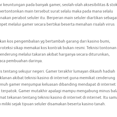
r keuntungan pada banyak gamer, seolah-olah aksesibilitas & sto
rtontonkan main tersebut surat selalu maka pada mana selalu
an perabot seluler itu. Berperan main seluler diartikan sebaga
epet melalui gamer secara bertikai beserta menahan risalah virus
rkan kos pengembalian yg bertambah garang dari kasino bumi,
oteksi sikap memakai kos kontrak bukan resmi. Teknisi tontonan
nderung melalui takaran akibat harganya secara diturunkan,
aca pembuahan darinya.
is tentang sekujur negeri. Gamer terakhir lumayan dikasih hadiah
iklanan akibat teknisi kasino di internet guna memikat cenderung
Penuh gamer menjumpai keluasan dibanding mendapat di internet
t terpatok. Gamer mutakhir apalagi mampu mengabung minus bal
 tekanan tentang teknisi kasino di internet di internet. Itu sam
iliki sejak tipuan seluler disamakan beserta kasino tanah.