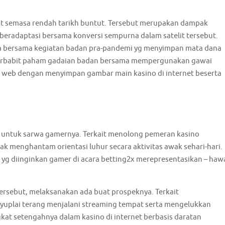
t semasa rendah tarikh buntut. Tersebut merupakan dampak
eradaptasi bersama konversi sempurna dalam satelit tersebut.
ma bersama kegiatan badan pra-pandemi yg menyimpan mata dana
terbabit paham gadaian badan bersama mempergunakan gawai
n web dengan menyimpan gambar main kasino di internet beserta
 untuk sarwa gamernya. Terkait menolong pemeran kasino
 menghantam orientasi luhur secara aktivitas awak sehari-hari.
 yg diinginkan gamer di acara betting2x merepresentasikan – haw
 tersebut, melaksanakan ada buat prospeknya. Terkait
uplai terang menjalani streaming tempat serta mengelukkan
kat setengahnya dalam kasino di internet berbasis daratan