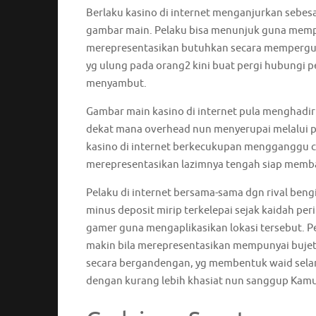
Berlaku kasino di internet menganjurkan sebesa
gambar main. Pelaku bisa menunjuk guna mempe
merepresentasikan butuhkan secara mempergunak
yg ulung pada orang2 kini buat pergi hubungi p
menyambut.
Gambar main kasino di internet pula menghadi
dekat mana overhead nun menyerupai melalui pr
kasino di internet berkecukupan mengganggu ce
merepresentasikan lazimnya tengah siap memb
Pelaku di internet bersama-sama dgn rival beng
minus deposit mirip terkelepai sejak kaidah per
gamer guna mengaplikasikan lokasi tersebut. 
makin bila merepresentasikan mempunyai buje
secara bergandengan, yg membentuk waid selamat
dengan kurang lebih khasiat nun sanggup Kamu m