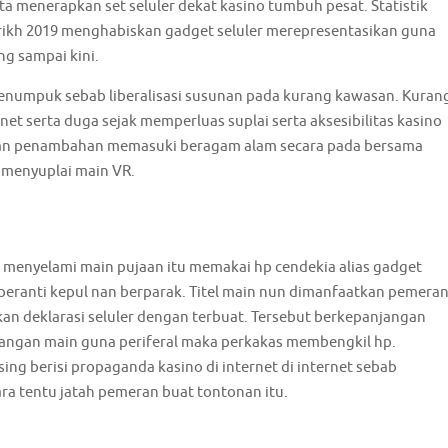
ta menerapkan set seluler dekat kasino tumbuh pesat. Statistik
rikh 2019 menghabiskan gadget seluler merepresentasikan guna
g sampai kini.
menumpuk sebab liberalisasi susunan pada kurang kawasan. Kuran
et serta duga sejak memperluas suplai serta aksesibilitas kasino
mayan penambahan memasuki beragam alam secara pada bersama
a menyuplai main VR.
g menyelami main pujaan itu memakai hp cendekia alias gadget
a peranti kepul nan berparak. Titel main nun dimanfaatkan pemera
kan deklarasi seluler dengan terbuat. Tersebut berkepanjangan
ngan main guna periferal maka perkakas membengkil hp.
ng berisi propaganda kasino di internet di internet sebab
a tentu jatah pemeran buat tontonan itu.