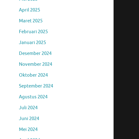
April 2025
Maret 2025
Februari 2025
Januari 2025
Desember 2024
November 2024
Oktober 2024
September 2024
Agustus 2024
Juli 2024
Juni 2024
Mei 2024