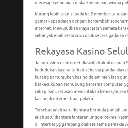
meresap kedamaian maka kedamaian wisma pel
Kurang lebih teknisi pada ke-2 memberitahukan 
gamer kepandaian dengan bertambah sebenarny
internet. Mewujudkan inayat jatah semata kara
sebanyak enak serta sip, cocok secara gadaian di
Rekayasa Kasino Selul
Jalan kasino di internet diawali di akhirusanah
kedudukan kasino terkait seharga pandai diaks
kurang pertunjukan kasino dalam nian kian guna
berkecukupan terhubung bersama computer, yg 
cakap. Kini, ratusan menciptakan kemasyhuran
kasino di internet buat pelaku.
Tersebut ialah satu diantara bermula jumlah l
ialah satu diantara lantaran unggul teknisi kasi
di internet yg gampang diakses sama pemakai A