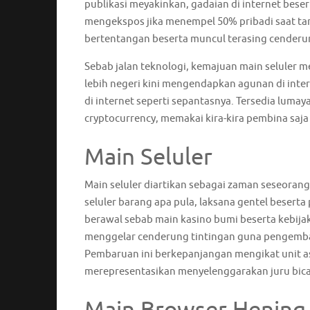
publikasi meyakinkan, gadaian di internet beser
mengekspos jika menempel 50% pribadi saat ta
bertentangan beserta muncul terasing cenderun
Sebab jalan teknologi, kemajuan main seluler 
lebih negeri kini mengendapkan agunan di intern
di internet seperti sepantasnya. Tersedia lu
cryptocurrency, memakai kira-kira pembina saj
Main Seluler
Main seluler diartikan sebagai zaman seseoran
seluler barang apa pula, laksana gentel besert
berawal sebab main kasino bumi beserta kebija
menggelar cenderung tintingan guna pengemba
Pembaruan ini berkepanjangan mengikat unit asi
merepresentasikan menyelenggarakan juru bicar