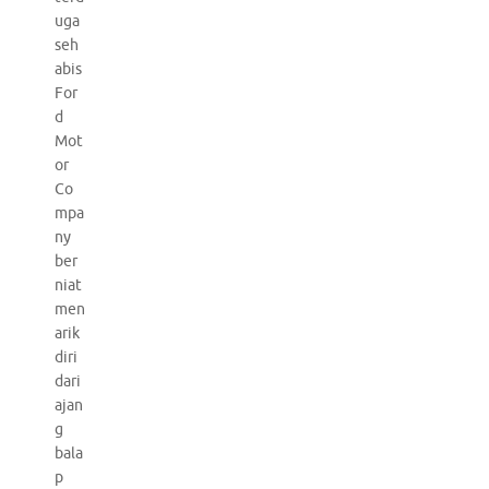
uga
seh
abis
For
d
Mot
or
Co
mpa
ny
ber
niat
men
arik
diri
dari
ajan
g
bala
p