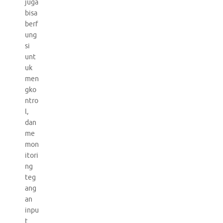
juga
bisa
berf
ung
si
unt
uk
men
gko
ntro
l,
dan
me
mon
itori
ng
teg
ang
an
inpu
t