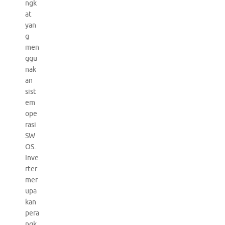
ngk
at
yan
g
men
ggu
nak
an
sist
em
ope
rasi
SW
OS.
Inve
rter
mer
upa
kan
pera
ngk