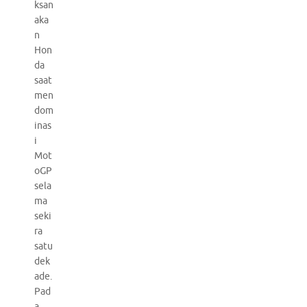
ksan
aka
n
Hon
da
saat
men
dom
inas
i
Mot
oGP
sela
ma
seki
ra
satu
dek
ade.
Pad
a