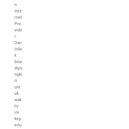
n
Inte
rnet
Pro
vide
r .
Dan
tida
k
bisa
dipu
ngki
ri
unt
uk
wak
tu
ini
kep
erlu