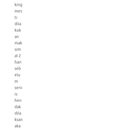
king
mes
ti
dila
kuk
an
mak
sim
al 2
hari
seb
elu
m
serv
is
hen
dak
dila
ksan
aka