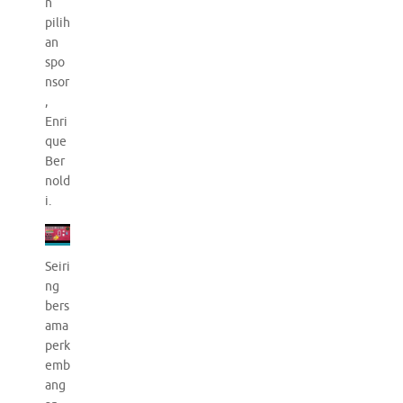
n
pilih
an
spo
nsor
,
Enri
que
Ber
nold
i.
Seiri
ng
bers
ama
perk
emb
ang