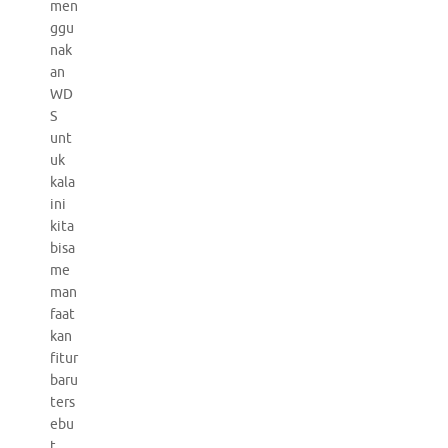
men
ggu
nak
an
WD
S
unt
uk
kala
ini
kita
bisa
me
man
faat
kan
fitur
baru
ters
ebu
t