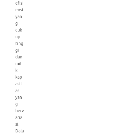
efisi
ensi
yan
g
cuk
up
ting
gi
dan
mili
ki
kap
asit
as
yan
g
berv
aria
si.
Dala