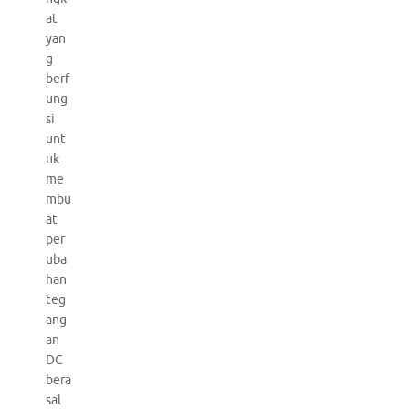
at
yan
g
berf
ung
si
unt
uk
me
mbu
at
per
uba
han
teg
ang
an
DC
bera
sal