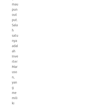
mau
pun
out
put.
Sala
h
satu
nya
adal
ah
Inve
rter
Mar
uso
n,
yan
g
me
mili
ki