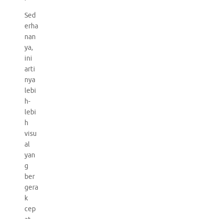
Sed
erha
nan
ya,
ini
arti
nya
lebi
h-
lebi
h
visu
al
yan
g
ber
gera
k
cep