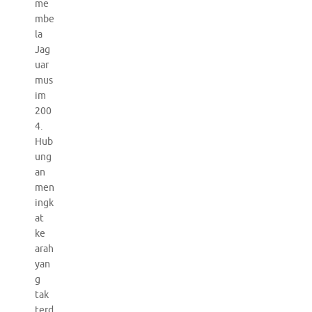
me
mbe
la
Jag
uar
mus
im
200
4.
Hub
ung
an
men
ingk
at
ke
arah
yan
g
tak
terd