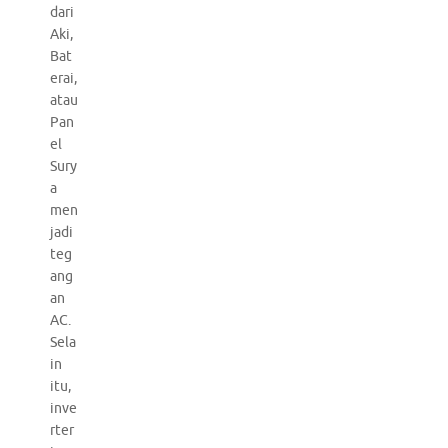
dari
Aki,
Bat
erai,
atau
Pan
el
Sury
a
men
jadi
teg
ang
an
AC.
Sela
in
itu,
inve
rter