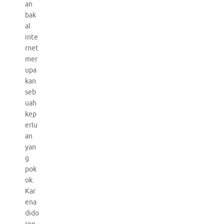
an
bak
al
inte
rnet
mer
upa
kan
seb
uah
kep
erlu
an
yan
g
pok
ok.
Kar
ena
dido