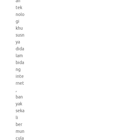
an
tek
nolo
gi
khu
susn
ya
dida
lam
bida
ng
inte
rnet
,
ban
yak
seka
li
ber
mun
cula