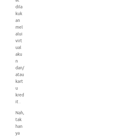
at
dila
kuk
an
mel
alui
virt
ual
aku
n
dan/
atau
kart
u
kred
it .
Nah,
tak
han
ya