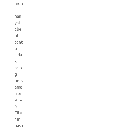
men
t
ban
yak
clie
nt
tent
u
tida
k
asin
g
bers
ama
fitur
VLA
N.
Fitu
r ini
basa