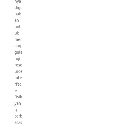
nya
digu
nak
an
unt
uk
men
ang
gula
ngi
reso
urce
inte
rfac
e
fisik
yan
g
terb
atas
.