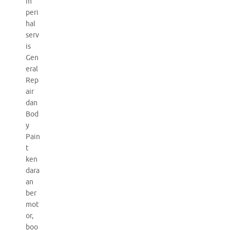
m
peri
hal
serv
is
Gen
eral
Rep
air
dan
Bod
y
Pain
t
ken
dara
an
ber
mot
or,
boo