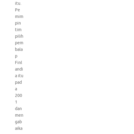
itu.
Pe
mim
pin
tim
pilih
pem
bala
p
Finl
andi
a itu
pad
a
200
1
dan
men
gab
aika