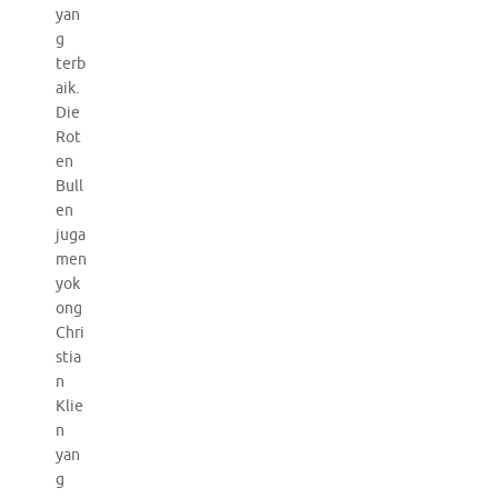
yan
g
terb
aik.
Die
Rot
en
Bull
en
juga
men
yok
ong
Chri
stia
n
Klie
n
yan
g