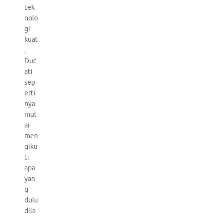
tek
nolo
gi
kuat
,
Duc
ati
sep
erti
nya
mul
ai
men
giku
ti
apa
yan
g
dulu
dila