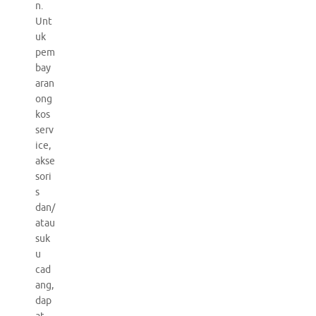
n.
Unt
uk
pem
bay
aran
ong
kos
serv
ice,
akse
sori
s
dan/
atau
suk
u
cad
ang,
dap