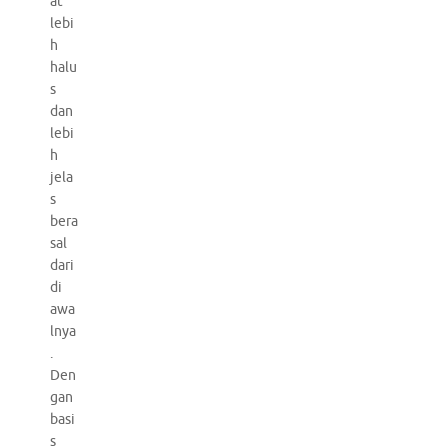
at
lebi
h
halu
s
dan
lebi
h
jela
s
bera
sal
dari
di
awa
lnya
.
Den
gan
basi
s