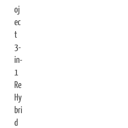
oj
ec
t
3-
in-
1
Re
Hy
bri
d