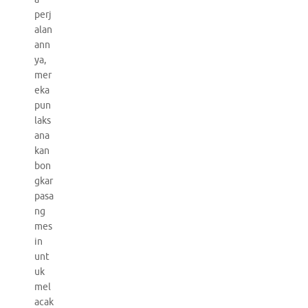
perj
alan
ann
ya,
mer
eka
pun
laks
ana
kan
bon
gkar
pasa
ng
mes
in
unt
uk
mel
acak