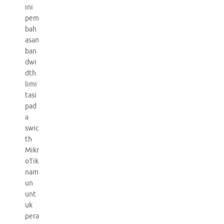
ini
pem
bah
asan
ban
dwi
dth
limi
tasi
pad
a
swic
th
Mikr
oTik
nam
un
unt
uk
pera