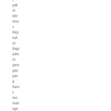
yak
ni
Wir
eles
s
Rep
eat
er.
Bagi
adm
in
jarin
gan
yan
g
haru
s
me
man
age