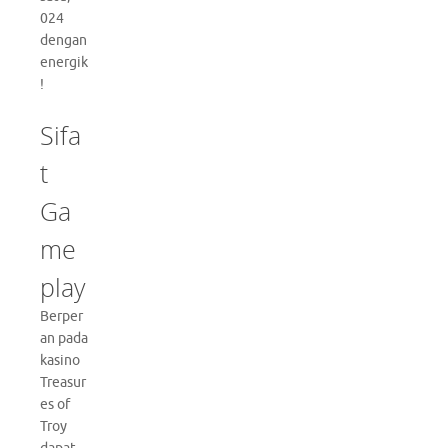
024
dengan
energik
!
Sifa
t
Ga
me
play
Berper
an pada
kasino
Treasur
es of
Troy