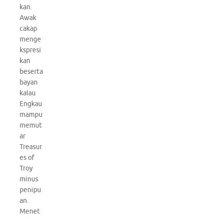
kan.
Awak
cakap
menge
kspresi
kan
beserta
bayan
kalau
Engkau
mampu
memut
ar
Treasur
es of
Troy
minus
penipu
an.
Menet