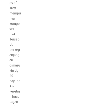
es of
Troy
mempu
nyai
kompo
sisi
5×4.
Terseb
ut
berkep
anjang
an
dimasu
kin dgn
40
payline
s &
kerelaa
n buat
tagan