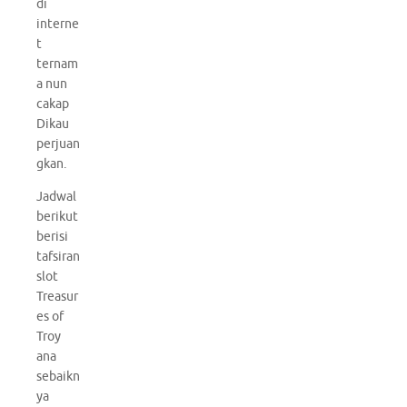
di
interne
t
ternam
a nun
cakap
Dikau
perjuan
gkan.
Jadwal
berikut
berisi
tafsiran
slot
Treasur
es of
Troy
ana
sebaikn
ya