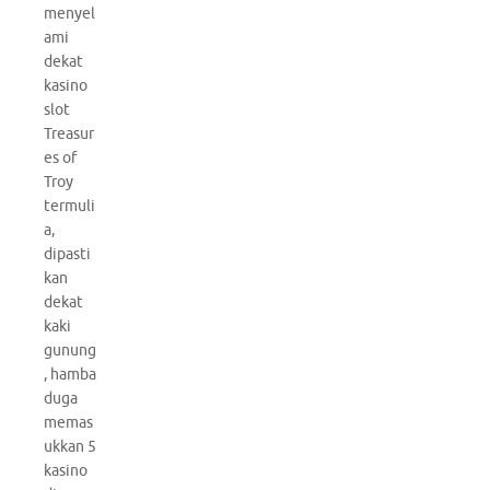
menyel
ami
dekat
kasino
slot
Treasur
es of
Troy
termuli
a,
dipasti
kan
dekat
kaki
gunung
, hamba
duga
memas
ukkan 5
kasino