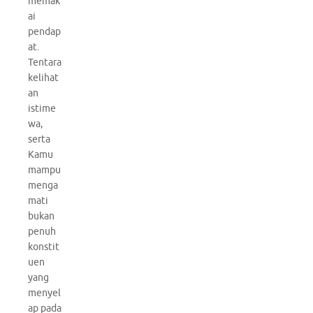
memak
ai
pendap
at.
Tentara
kelihat
an
istime
wa,
serta
Kamu
mampu
menga
mati
bukan
penuh
konstit
uen
yang
menyel
ap pada