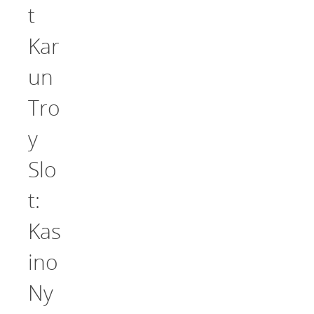
t
Kar
un
Tro
y
Slo
t:
Kas
ino
Ny