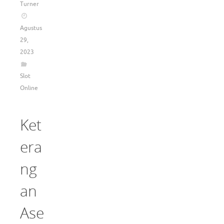
Turner
Agustus
29,
2023
Slot
Online
Ket
era
ng
an
Ase