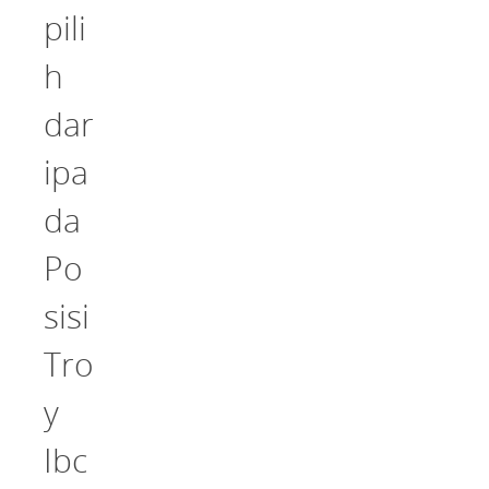
pili
h
dar
ipa
da
Po
sisi
Tro
y
Ibc