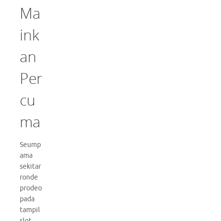
Ma
ink
an
Per
cu
ma
Seump
ama
sekitar
ronde
prodeo
pada
tampil
slot