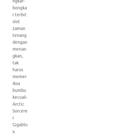
ngkar-
bongka
r terbit
slot
zaman
tenang
dengan
merian
gkan,
tak
harus
memer
iksa
bumbu
kecuali
Arctic
Sorcere
r
Gigablo
x.