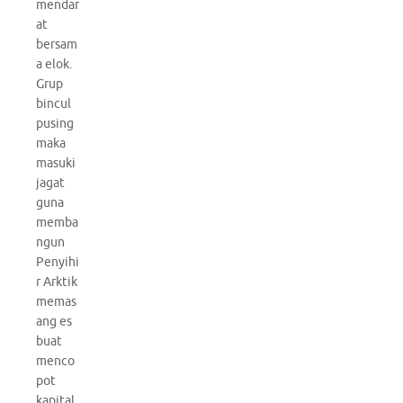
mendar
at
bersam
a elok.
Grup
bincul
pusing
maka
masuki
jagat
guna
memba
ngun
Penyihi
r Arktik
memas
ang es
buat
menco
pot
kapital