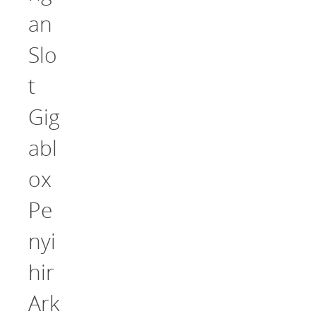
an
Slo
t
Gig
abl
ox
Pe
nyi
hir
Ark