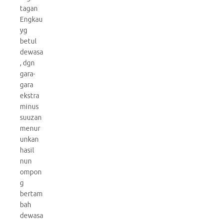
tagan
Engkau
yg
betul
dewasa
, dgn
gara-
gara
ekstra
minus
suuzan
menur
unkan
hasil
nun
ompon
g
bertam
bah
dewasa