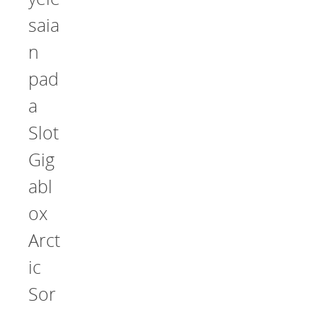
saia
n
pad
a
Slot
Gig
abl
ox
Arct
ic
Sor