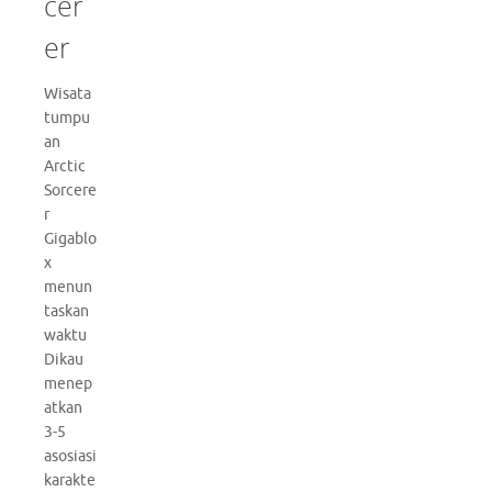
cer
er
Wisata
tumpu
an
Arctic
Sorcere
r
Gigablo
x
menun
taskan
waktu
Dikau
menep
atkan
3-5
asosiasi
karakte