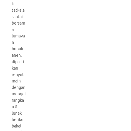
k
tatkala
santai
bersam
a
lumaya
n
bubuk
aneh,
dipasti
kan
renyut
main
dengan
menggi
rangka
n &
lunak
berikut
bakal