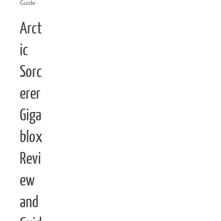
Guide
Arct
ic
Sorc
erer
Giga
blox
Revi
ew
and