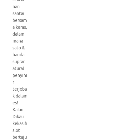
nan
santai
bersam
a keras,
dalam
mana
sato &
banda
supran
atural
penyihi
r
terjeba
k dalam
es!
Kalau
Dikau
kekasih
slot
bertaju