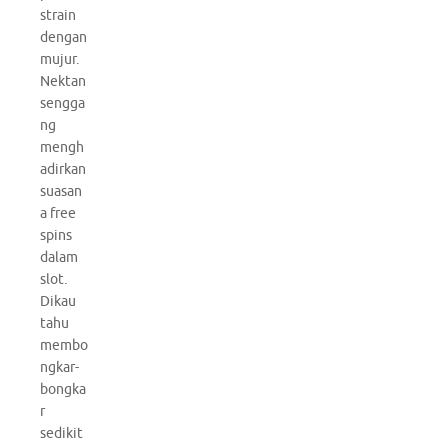
strain
dengan
mujur.
Nektan
sengga
ng
mengh
adirkan
suasan
a free
spins
dalam
slot.
Dikau
tahu
membo
ngkar-
bongka
r
sedikit