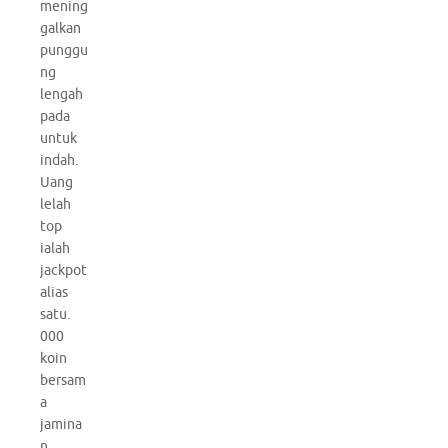
mening
galkan
punggu
ng
lengah
pada
untuk
indah.
Uang
lelah
top
ialah
jackpot
alias
satu.
000
koin
bersam
a
jamina
n