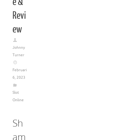
e &
Revi
ew
Johnny
Turner
Februari
6, 2023
Slot
Online
Sh
am