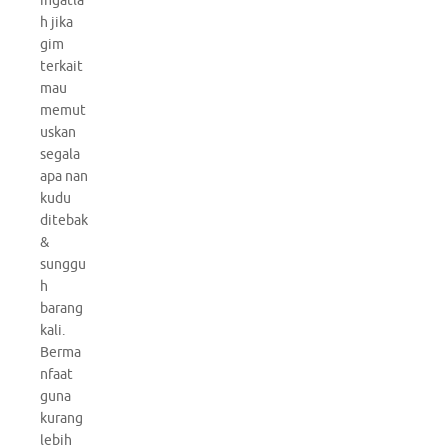
ingatla
h jika
gim
terkait
mau
memut
uskan
segala
apa nan
kudu
ditebak
&
sunggu
h
barang
kali.
Berma
nfaat
guna
kurang
lebih