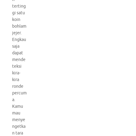
terting
gi satu
koin
bohlam
jejer.
Engkau
saja
dapat
mende
teksi
kira-
kira
ronde
percum
a.
Kamu
mau
menye
ngetka
n tara