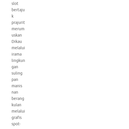
slot
bertaju
k
prajurit
merum
uskan
Dikau
melalui
irama
lingkun
gan
suling
pan
manis
nan
berang
kulan
melalui
grafis
spot-