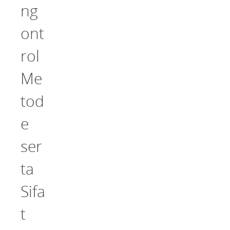
ng
ont
rol
Me
tod
e
ser
ta
Sifa
t