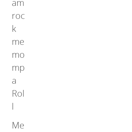
am
roc
k
me
mo
mp
a
Rol
l
Me