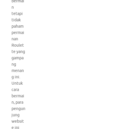
bermai
n
tetapi
tidak
paham
permai
nan
Roulet
te yang
gampa
ng
menan
g ini.
Untuk
cara
bermai
n, para
pengun
jung
websit
e ini