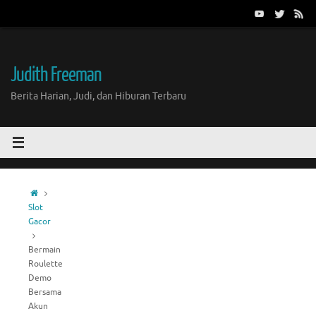
Skip
to
content
Judith Freeman
Berita Harian, Judi, dan Hiburan Terbaru
Home
Slot
Gacor
Bermain
Roulette
Demo
Bersama
Akun