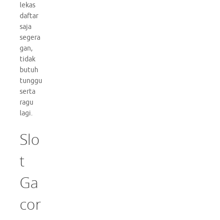
lekas
daftar
saja
segera
gan,
tidak
butuh
tunggu
serta
ragu
lagi.
Slo
t
Ga
cor