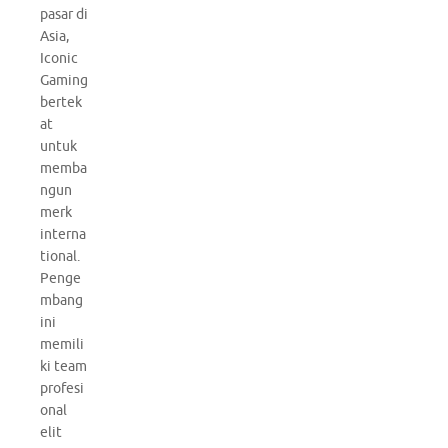
pasar di
Asia,
Iconic
Gaming
bertek
at
untuk
memba
ngun
merk
interna
tional.
Penge
mbang
ini
memili
ki team
profesi
onal
elit