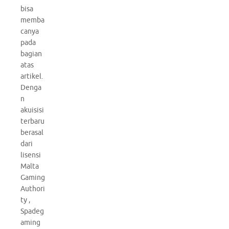
bisa
memba
canya
pada
bagian
atas
artikel.
Denga
n
akuisisi
terbaru
berasal
dari
lisensi
Malta
Gaming
Authori
ty ,
Spadeg
aming