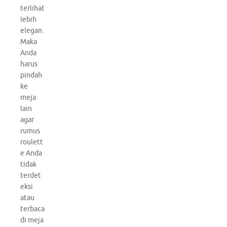
terlihat
lebih
elegan.
Maka
Anda
harus
pindah
ke
meja
lain
agar
rumus
roulett
e Anda
tidak
terdet
eksi
atau
terbaca
di meja