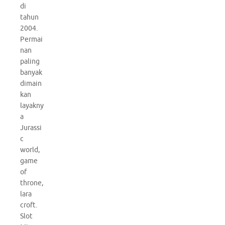
di
tahun
2004.
Permai
nan
paling
banyak
dimain
kan
layakny
a
Jurassi
c
world,
game
of
throne,
lara
croft.
Slot