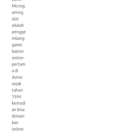
Microg
aming
slot
adalah
pengge
mbang
game
kasino
online
pertam
a di
dunia
sejak
tahun
1994
kemudi
an bisa
dimain
kan
online