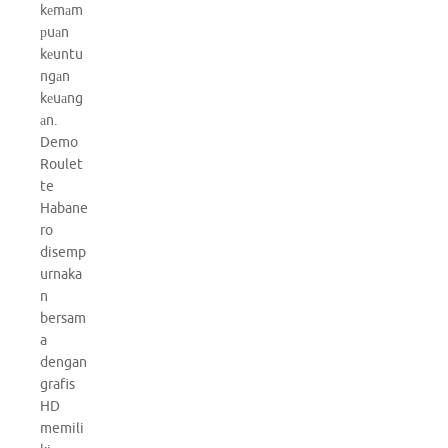
kеmаm
рuаn
kеuntu
ngаn
kеuаng
аn.
Demo
Roulet
te
Habane
ro
disemp
urnaka
n
bersam
a
dengan
grafis
HD
memili