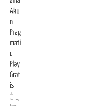
ama
Aku
n
Prag
mati
c
Play
Grat
is
Johnny
Turner