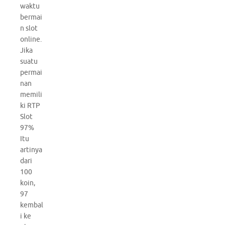
waktu
bermai
n slot
online.
Jika
suatu
permai
nan
memili
ki RTP
Slot
97%
Itu
artinya
dari
100
koin,
97
kembal
i ke