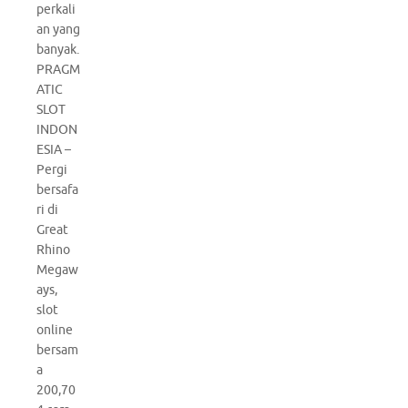
perkali
an yang
banyak.
PRAGM
ATIC
SLOT
INDON
ESIA –
Pergi
bersafa
ri di
Great
Rhino
Megaw
ays,
slot
online
bersam
a
200,70