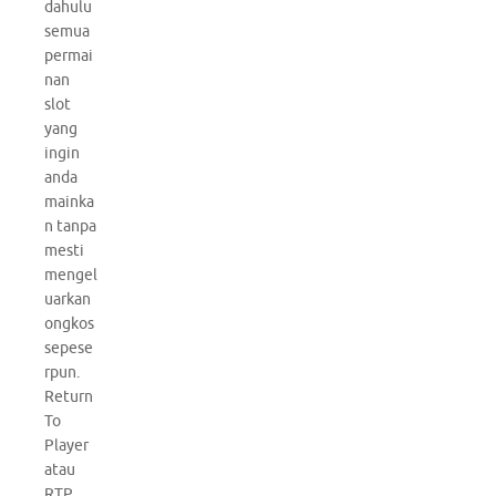
dahulu
semua
permai
nan
slot
yang
ingin
anda
mainka
n tanpa
mesti
mengel
uarkan
ongkos
sepese
rpun.
Return
To
Player
atau
RTP