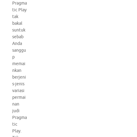
Pragma
tic Play
tak
bakal
suntuk
sebab
Anda
sanggu
p
memai
nkan
berjeni
s-jenis
variasi
permai
nan
judi
Pragma
tic
Play.