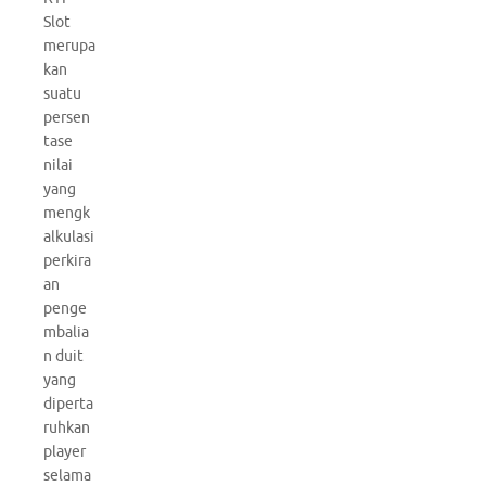
Slot
merupa
kan
suatu
persen
tase
nilai
yang
mengk
alkulasi
perkira
an
penge
mbalia
n duit
yang
diperta
ruhkan
player
selama