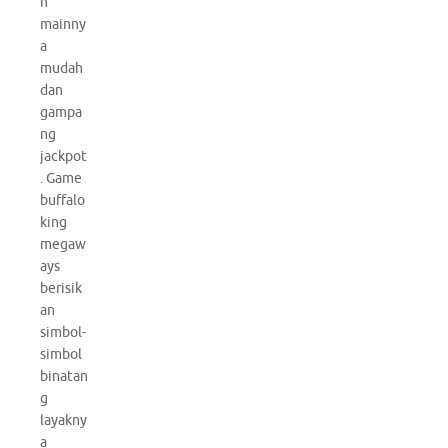
h
mainny
a
mudah
dan
gampa
ng
jackpot
. Game
buffalo
king
megaw
ays
berisik
an
simbol-
simbol
binatan
g
layakny
a