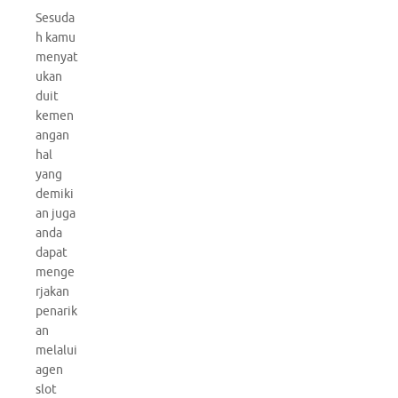
Sesuda
h kamu
menyat
ukan
duit
kemen
angan
hal
yang
demiki
an juga
anda
dapat
menge
rjakan
penarik
an
melalui
agen
slot