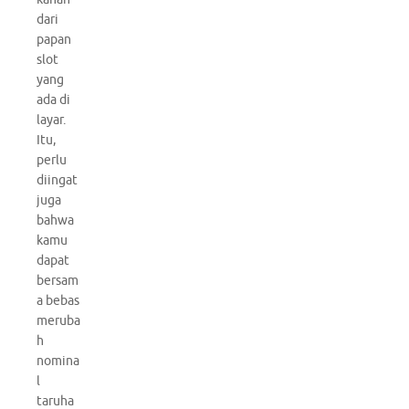
dari
papan
slot
yang
ada di
layar.
Itu,
perlu
diingat
juga
bahwa
kamu
dapat
bersam
a bebas
meruba
h
nomina
l
taruha