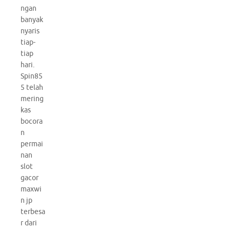
ngan
banyak
nyaris
tiap-
tiap
hari.
Spin85
5 telah
mering
kas
bocora
n
permai
nan
slot
gacor
maxwi
n jp
terbesa
r dari