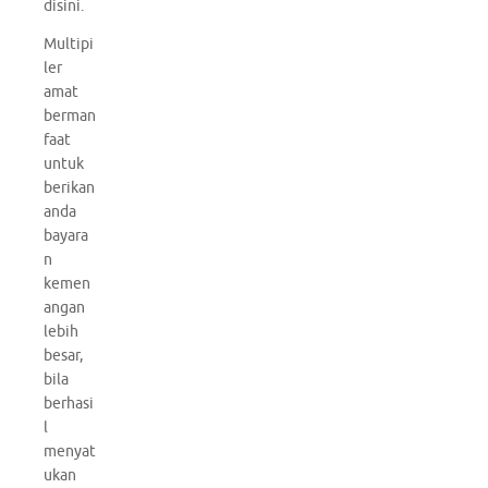
disini.
Multipi
ler
amat
berman
faat
untuk
berikan
anda
bayara
n
kemen
angan
lebih
besar,
bila
berhasi
l
menyat
ukan