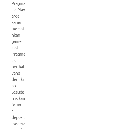
Pragma
tic Play
area
kamu
memai
nkan
game
slot
Pragma
tic
perihal
yang
demiki
an.
Sesuda
h isikan
formuli
r
deposit
, segera