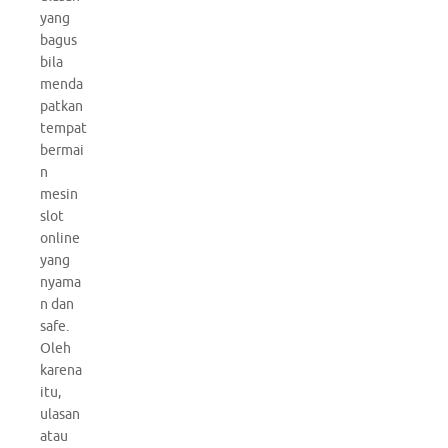
yang
bagus
bila
menda
patkan
tempat
bermai
n
mesin
slot
online
yang
nyama
n dan
safe.
Oleh
karena
itu,
ulasan
atau