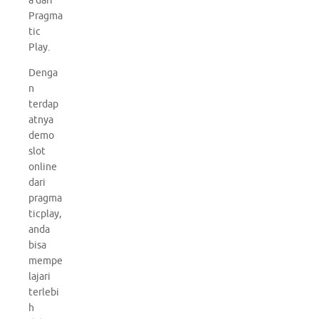
a dari
Pragma
tic
Play.
Denga
n
terdap
atnya
demo
slot
online
dari
pragma
ticplay,
anda
bisa
mempe
lajari
terlebi
h