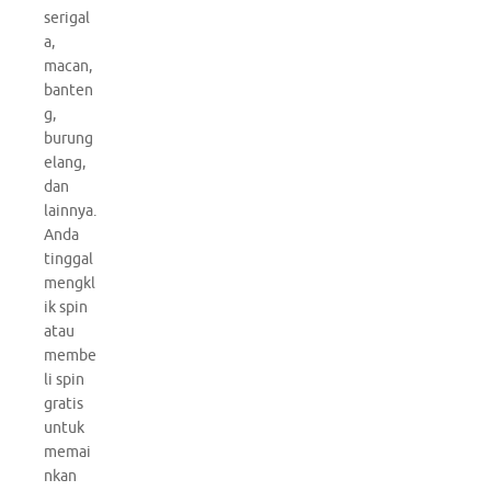
serigal
a,
macan,
banten
g,
burung
elang,
dan
lainnya.
Anda
tinggal
mengkl
ik spin
atau
membe
li spin
gratis
untuk
memai
nkan