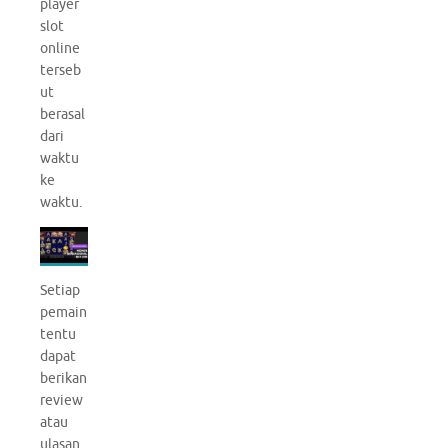
player
slot
online
terseb
ut
berasal
dari
waktu
ke
waktu.
Setiap
pemain
tentu
dapat
berikan
review
atau
ulasan