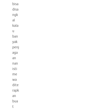
bisa
disa
ngk
al
kala
u
ban
yak
penj
aga
an
nan
isti
me
wa
dite
rapk
an
bua
t