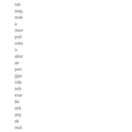
ran
siap,
mak
a
men
yod
orka
n
ukur
an
pen
gga
nda
seb
esar
8x
seb
any
ak
mol