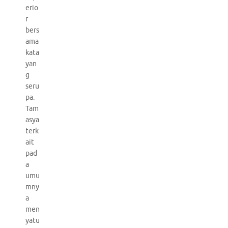
erio
r
bers
ama
kata
yan
g
seru
pa.
Tam
asya
terk
ait
pad
a
umu
mny
a
men
yatu