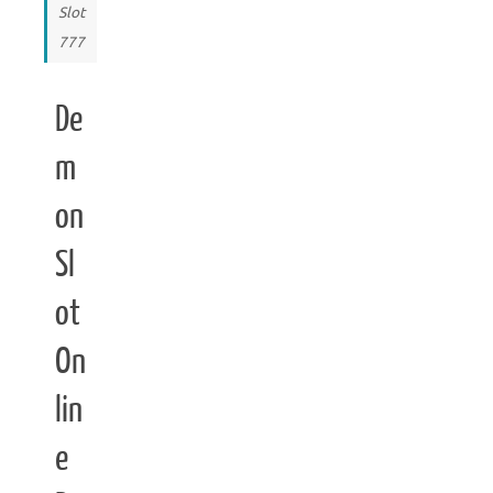
Slot
777
De
m
on
Sl
ot
On
lin
e