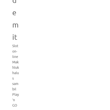
d
e
m
it
Slot
on-
line
Mak
hluk
halu
s
sam
bil
Play
’n
GO