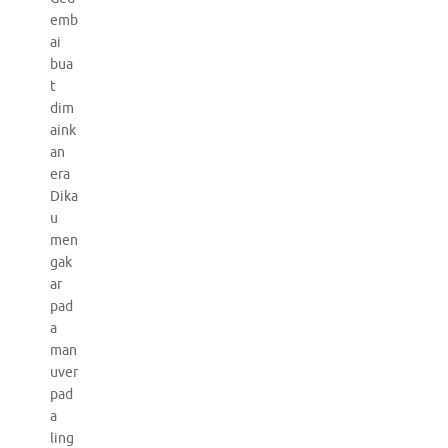
emb
ai
bua
t
dim
aink
an
era
Dika
u
men
gak
ar
pad
a
man
uver
pad
a
ling