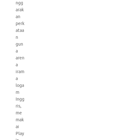
ngg
arak
an
perk
ataa
n
gun
a
aren
a
iram
a
loga
m
Ingg
ris,
me
mak
ai
Play