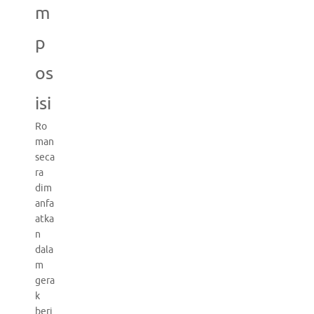
m
p
os
isi
Ro
man
seca
ra
dim
anfa
atka
n
dala
m
gera
k
beri