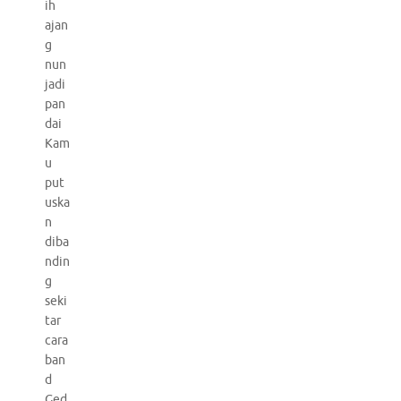
ih
ajan
g
nun
jadi
pan
dai
Kam
u
put
uska
n
diba
ndin
g
seki
tar
cara
ban
d
Ged