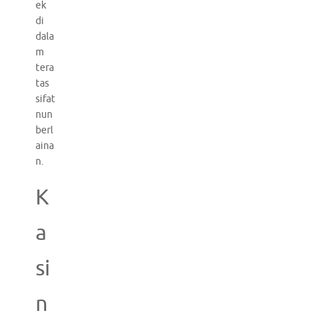
ek
di
dala
m
tera
tas
sifat
nun
berl
aina
n.
K
a
si
n