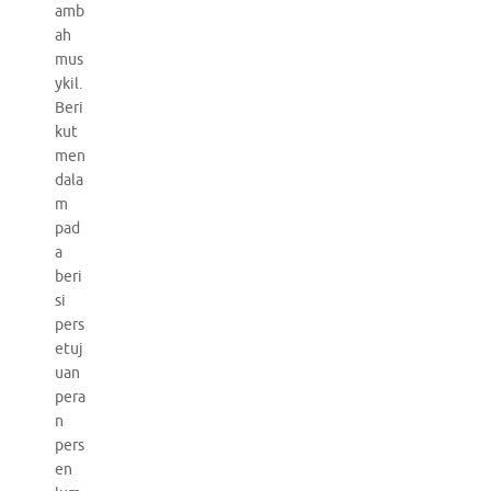
amb
ah
mus
ykil.
Beri
kut
men
dala
m
pad
a
beri
si
pers
etuj
uan
pera
n
pers
en