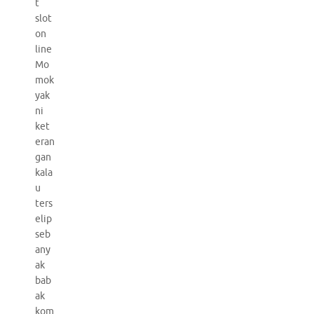
t
slot
on
line
Mo
mok
yak
ni
ket
eran
gan
kala
u
ters
elip
seb
any
ak
bab
ak
kom