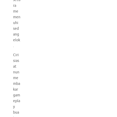
ra
me
men
uhi
sed
ang
elok
.
Ciri
sias
at
nun
me
mba
kar
gam
epla
y
bua