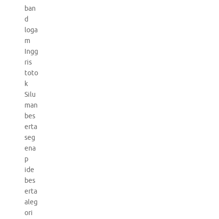
ban
d
loga
m
Ingg
ris
toto
k
Silu
man
bes
erta
seg
ena
p
ide
bes
erta
aleg
ori