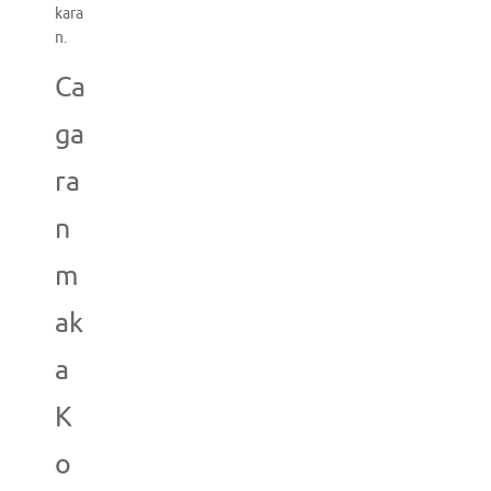
kara
n.
Ca
ga
ra
n
m
ak
a
K
o