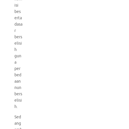
isi
bes
erta
dasa
r
bers
elisi
h
gun
a
per
bed
aan
nun
bers
elisi
h.
Sed
ang