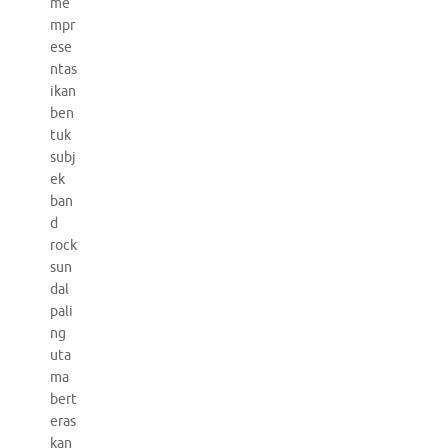
me
mpr
ese
ntas
ikan
ben
tuk
subj
ek
ban
d
rock
sun
dal
pali
ng
uta
ma
bert
eras
kan