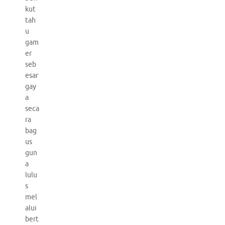
kut
tah
u
gam
er
seb
esar
gay
a
seca
ra
bag
us
gun
a
lulu
s
mel
alui
bert