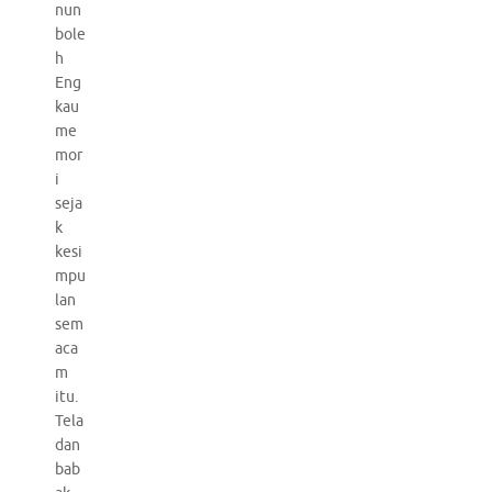
nun
bole
h
Eng
kau
me
mor
i
seja
k
kesi
mpu
lan
sem
aca
m
itu.
Tela
dan
bab