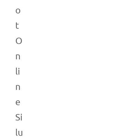
o
t
O
n
li
n
e
Si
lu