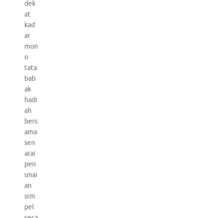
dek
at
kad
ar
mon
o
tata
bab
ak
hadi
ah
bers
ama
sen
arai
pen
unai
an
sim
pel
seca