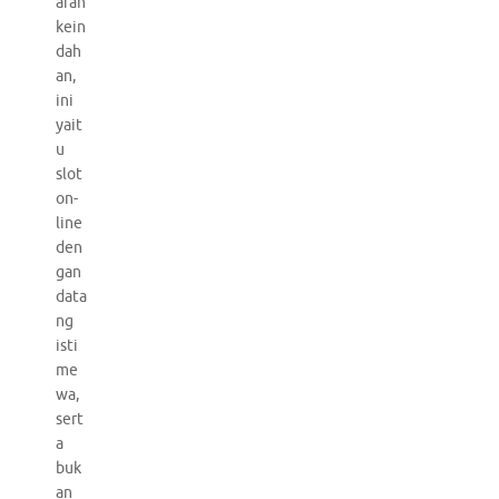
arah
kein
dah
an,
ini
yait
u
slot
on-
line
den
gan
data
ng
isti
me
wa,
sert
a
buk
an