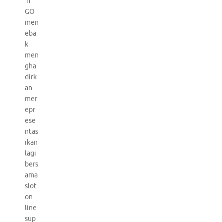
’n
GO
men
eba
k
men
gha
dirk
an
mer
epr
ese
ntas
ikan
lagi
bers
ama
slot
on
line
sup