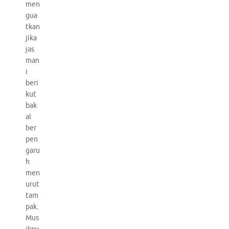
men
gua
tkan
jika
jas
man
i
beri
kut
bak
al
ber
pen
garu
h
men
urut
tam
pak.
Mus