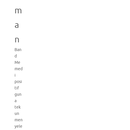
m
a
n
Ban
d
Me
med
i
posi
tif
gun
a
tek
un
men
yele