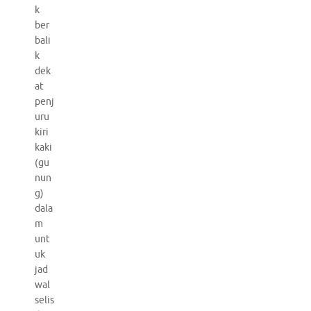
k
ber
bali
k
dek
at
penj
uru
kiri
kaki
(gu
nun
g)
dala
m
unt
uk
jad
wal
selis