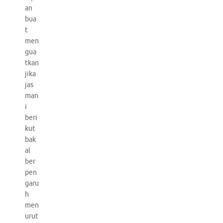
an
bua
t
men
gua
tkan
jika
jas
man
i
beri
kut
bak
al
ber
pen
garu
h
men
urut