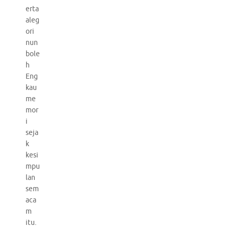
erta
aleg
ori
nun
bole
h
Eng
kau
me
mor
i
seja
k
kesi
mpu
lan
sem
aca
m
itu.