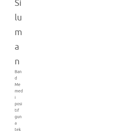
Si
lu
m
a
n
Ban
d
Me
med
i
posi
tif
gun
a
tek