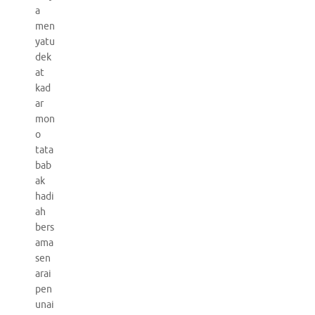
a
men
yatu
dek
at
kad
ar
mon
o
tata
bab
ak
hadi
ah
bers
ama
sen
arai
pen
unai