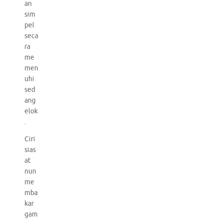
an
sim
pel
seca
ra
me
men
uhi
sed
ang
elok
.
Ciri
sias
at
nun
me
mba
kar
gam