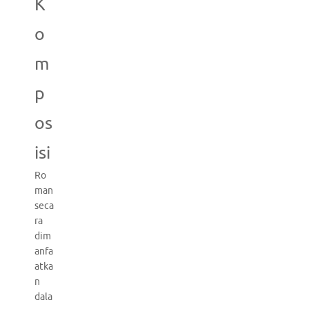
K
o
m
p
os
isi
Ro
man
seca
ra
dim
anfa
atka
n
dala