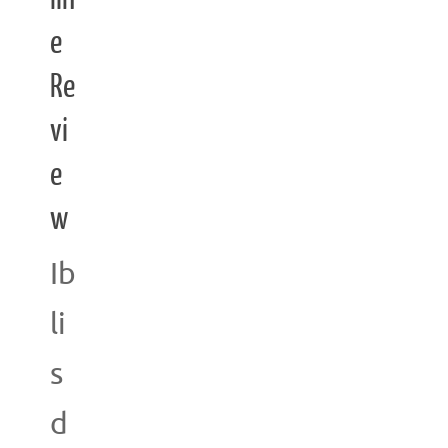
e
Re
vi
e
w
Ib
li
s
d