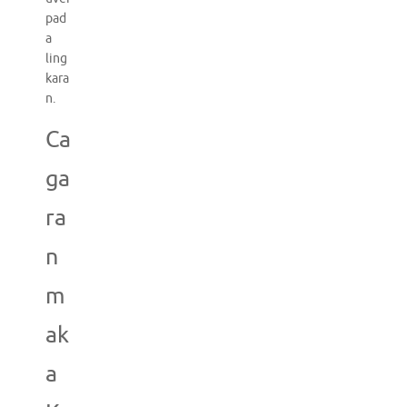
pad
a
ling
kara
n.
Ca
ga
ra
n
m
ak
a