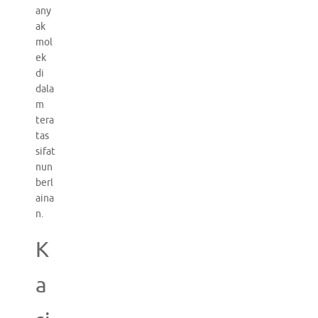
any
ak
mol
ek
di
dala
m
tera
tas
sifat
nun
berl
aina
n.
K
a