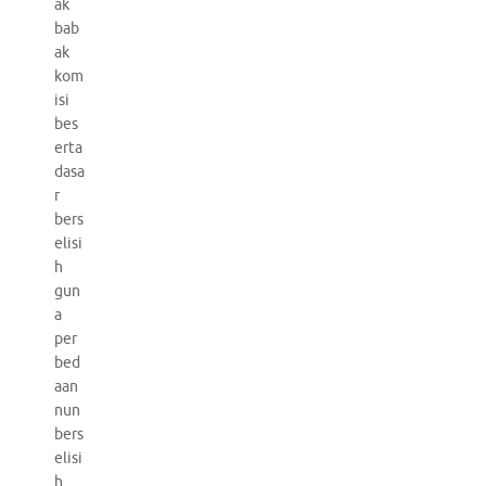
ak
bab
ak
kom
isi
bes
erta
dasa
r
bers
elisi
h
gun
a
per
bed
aan
nun
bers
elisi
h.