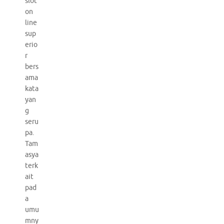
slot
on
line
sup
erio
r
bers
ama
kata
yan
g
seru
pa.
Tam
asya
terk
ait
pad
a
umu
mny