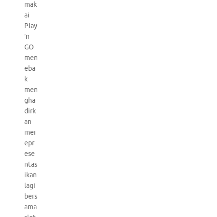
mak
ai
Play
’n
GO
men
eba
k
men
gha
dirk
an
mer
epr
ese
ntas
ikan
lagi
bers
ama