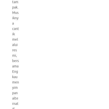
tam
pak.
Mus
ikny
a
cant
ik
mel
alui
res
mi,
bers
ama
Eng
kau
men
yim
pan
alte
rnat