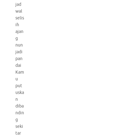
jad
wal
selis
ih
ajan
g
nun
jadi
pan
dai
Kam
u
put
uska
n
diba
ndin
g
seki
tar