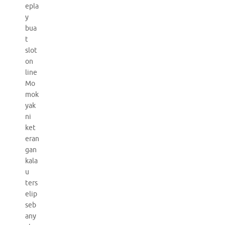
epla
y
bua
t
slot
on
line
Mo
mok
yak
ni
ket
eran
gan
kala
u
ters
elip
seb
any