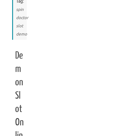
Tag:
spin
doctor
slot
demo
De
m
on
Sl
ot
On
lin