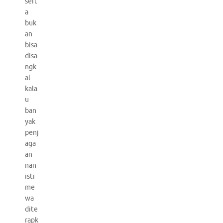
sert
a
buk
an
bisa
disa
ngk
al
kala
u
ban
yak
penj
aga
an
nan
isti
me
wa
dite
rapk