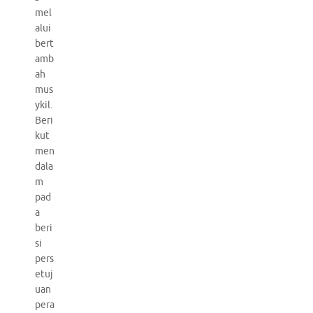
mel
alui
bert
amb
ah
mus
ykil.
Beri
kut
men
dala
m
pad
a
beri
si
pers
etuj
uan
pera