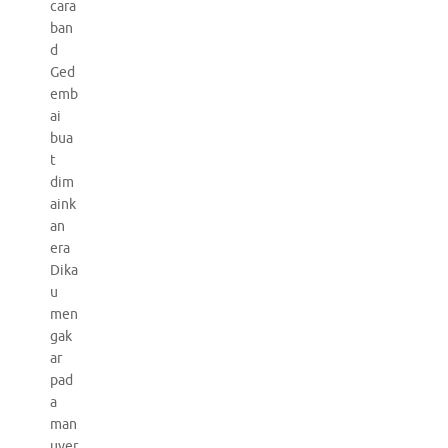
cara
ban
d
Ged
emb
ai
bua
t
dim
aink
an
era
Dika
u
men
gak
ar
pad
a
man
uver