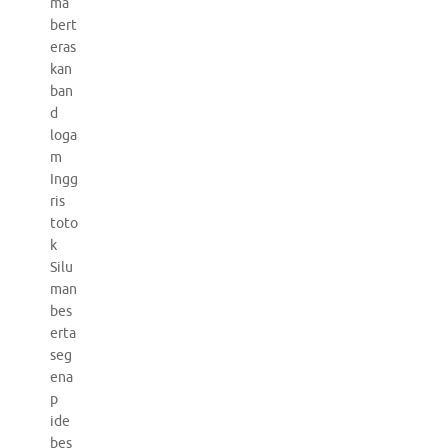
ma
bert
eras
kan
ban
d
loga
m
Ingg
ris
toto
k
Silu
man
bes
erta
seg
ena
p
ide
bes