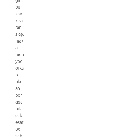
gim
buh
kan
kisa
ran
siap,
mak
a
men
yod
orka
n
ukur
an
pen
gga
nda
seb
esar
8x
seb