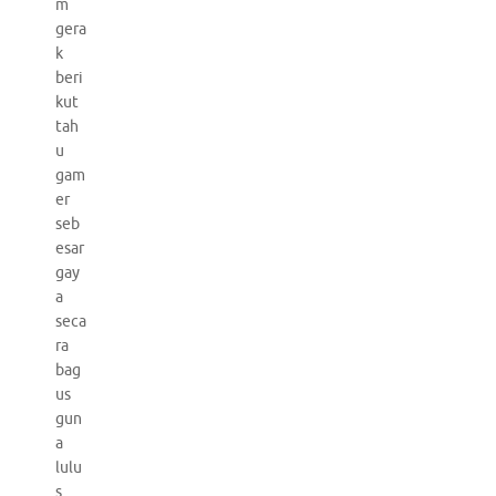
m
gera
k
beri
kut
tah
u
gam
er
seb
esar
gay
a
seca
ra
bag
us
gun
a
lulu
s