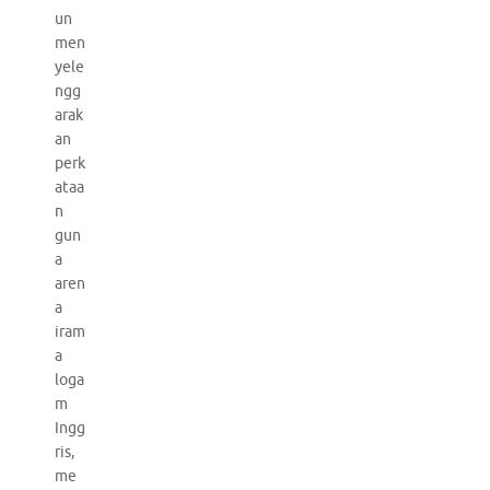
un
men
yele
ngg
arak
an
perk
ataa
n
gun
a
aren
a
iram
a
loga
m
Ingg
ris,
me