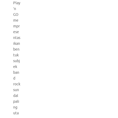
Play
’n
GO
me
mpr
ese
ntas
ikan
ben
tuk
subj
ek
ban
d
rock
sun
dal
pali
ng
uta