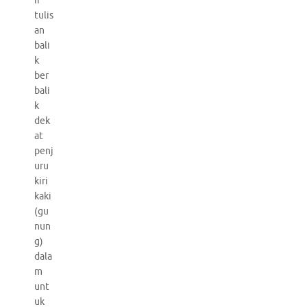
if
tulis
an
bali
k
ber
bali
k
dek
at
penj
uru
kiri
kaki
(gu
nun
g)
dala
m
unt
uk