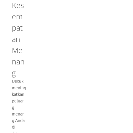
Kes
em
pat
an
Me
nan
g
Untuk
mening
katkan
peluan
g
menan
g Anda
di