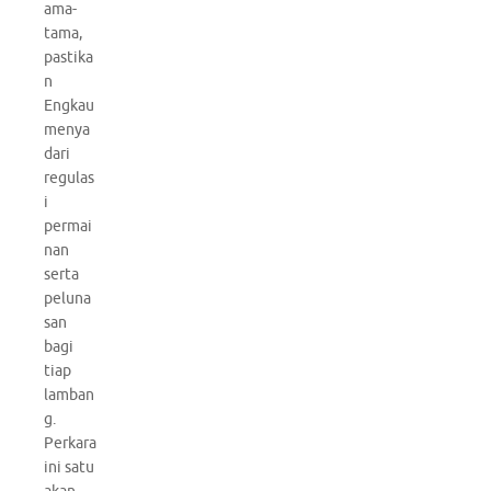
ama-
tama,
pastika
n
Engkau
menya
dari
regulas
i
permai
nan
serta
peluna
san
bagi
tiap
lamban
g.
Perkara
ini satu