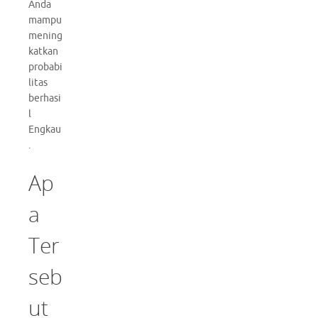
Anda
mampu
mening
katkan
probabi
litas
berhasi
l
Engkau
.
Ap
a
Ter
seb
ut