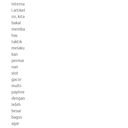
Interna
l artikel
ini, kita
bakal
memba
has
taktik
melaku
kan
permai
nan
slot
gacor
multi-
payline
dengan
lebih
besar
bagus
agar