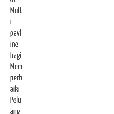
Mult
i-
payl
ine
bagi
Mem
perb
aiki
Pelu
ang