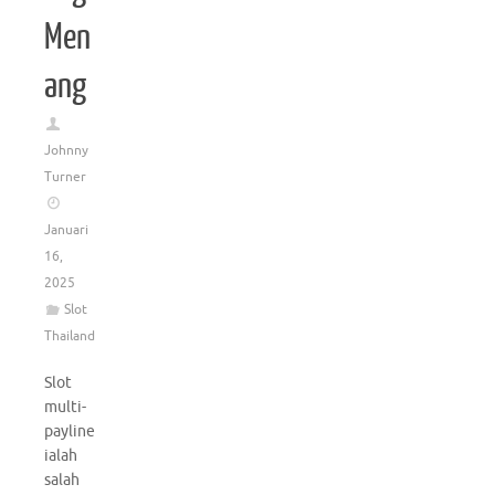
Men
ang
Johnny
Turner
Januari
16,
2025
Slot
Thailand
Slot
multi-
payline
ialah
salah