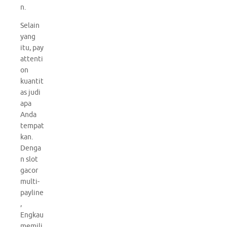
n.
Selain
yang
itu, pay
attenti
on
kuantit
as judi
apa
Anda
tempat
kan.
Denga
n slot
gacor
multi-
payline
,
Engkau
memili