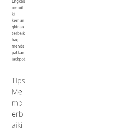
Engkau
memili
ki
kemun
gkinan
terbaik
bagi
menda
patkan
jackpot
.
Tips
Me
mp
erb
aiki