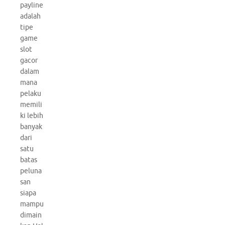
payline
adalah
tipe
game
slot
gacor
dalam
mana
pelaku
memili
ki lebih
banyak
dari
satu
batas
peluna
san
siapa
mampu
dimain