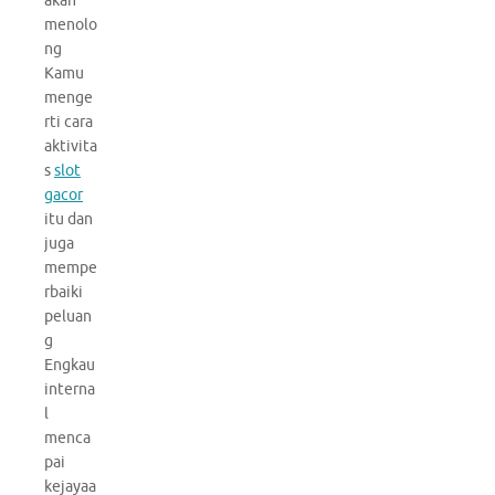
akan
menolo
ng
Kamu
menge
rti cara
aktivita
s
slot
gacor
itu dan
juga
mempe
rbaiki
peluan
g
Engkau
interna
l
menca
pai
kejayaa