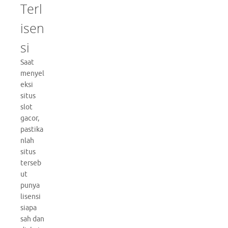
Terl
isen
si
Saat
menyel
eksi
situs
slot
gacor,
pastika
nlah
situs
terseb
ut
punya
lisensi
siapa
sah dan