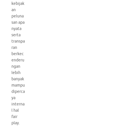
kebijak
an
peluna
san apa
nyata
serta
transpa
ran
berkec
enderu
ngan
lebih
banyak
mampu
diperca
ya
interna
l hal
fair
play.