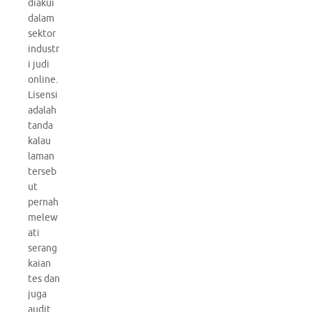
diakui
dalam
sektor
industr
i judi
online.
Lisensi
adalah
tanda
kalau
laman
terseb
ut
pernah
melew
ati
serang
kaian
tes dan
juga
audit