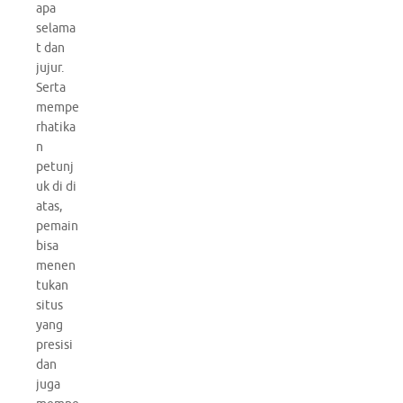
apa
selama
t dan
jujur.
Serta
mempe
rhatika
n
petunj
uk di di
atas,
pemain
bisa
menen
tukan
situs
yang
presisi
dan
juga