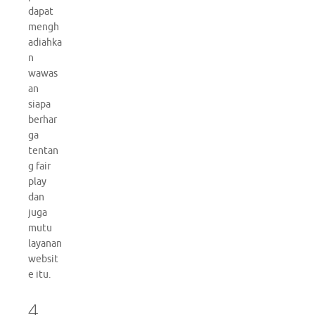
dapat
mengh
adiahka
n
wawas
an
siapa
berhar
ga
tentan
g fair
play
dan
juga
mutu
layanan
websit
e itu.
4.