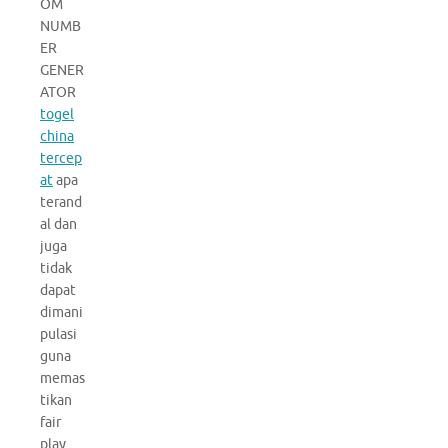
OM
NUMB
ER
GENER
ATOR
togel
china
tercep
at
apa
terand
al dan
juga
tidak
dapat
dimani
pulasi
guna
memas
tikan
fair
play.