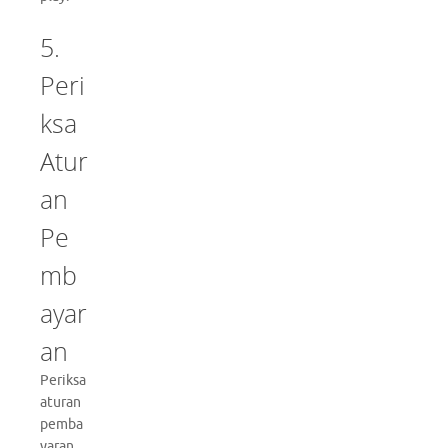
5.
Peri
ksa
Atur
an
Pe
mb
ayar
an
Periksa
aturan
pemba
yaran