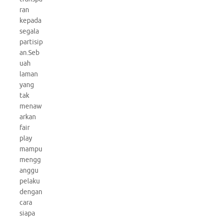
ran
kepada
segala
partisip
an.Seb
uah
laman
yang
tak
menaw
arkan
fair
play
mampu
mengg
anggu
pelaku
dengan
cara
siapa