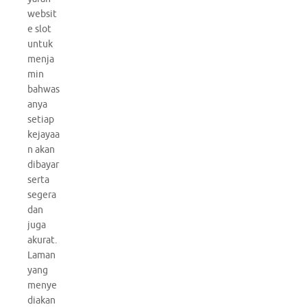
websit
e slot
untuk
menja
min
bahwas
anya
setiap
kejayaa
n akan
dibayar
serta
segera
dan
juga
akurat.
Laman
yang
menye
diakan