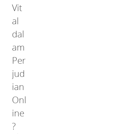
Vit
al
dal
am
Per
jud
ian
Onl
ine
?