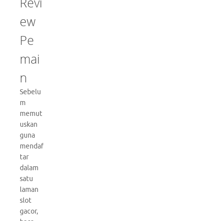
Revi
ew
Pe
mai
n
Sebelu
m
memut
uskan
guna
mendaf
tar
dalam
satu
laman
slot
gacor,