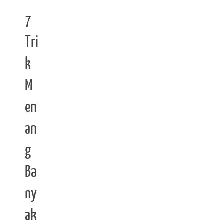
7
Tri
k
M
en
an
g
Ba
ny
ak