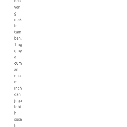
nda
yan
g
mak
in
tam
bah.
Ting
giny
a
cum
an
ena
m
inch
dan
juga
lebi
h
susa
h