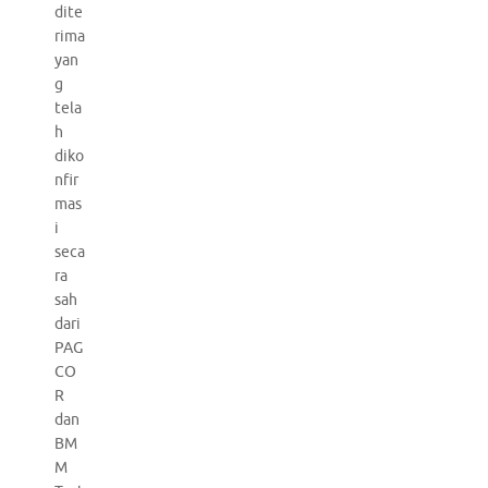
dite
rima
yan
g
tela
h
diko
nfir
mas
i
seca
ra
sah
dari
PAG
CO
R
dan
BM
M