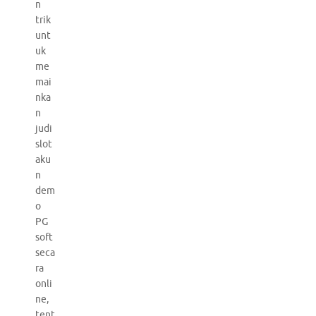
n
trik
unt
uk
me
mai
nka
n
judi
slot
aku
n
dem
o
PG
soft
seca
ra
onli
ne,
tent