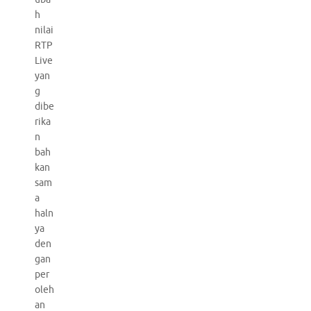
h
nilai
RTP
Live
yan
g
dibe
rika
n
bah
kan
sam
a
haln
ya
den
gan
per
oleh
an