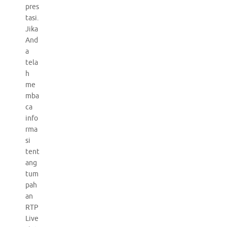
pres
tasi.
Jika
And
a
tela
h
me
mba
ca
info
rma
si
tent
ang
tum
pah
an
RTP
Live