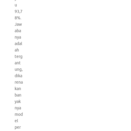
u
93,7
8%.
Jaw
aba
nya
adal
ah
terg
ant
ung,
dika
rena
kan
ban
yak
nya
mod
el
per