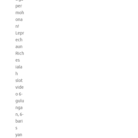
per
moh
ona
n!
Lepr
ech
aun
Rich
es
iala
h
slot
vide
o 6-
gulu
nga
n, 6-
bari
s
yan