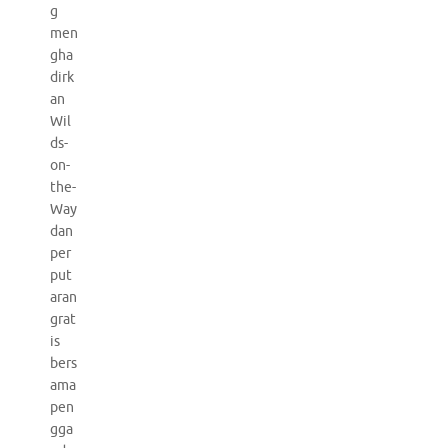
g
men
gha
dirk
an
Wil
ds-
on-
the-
Way
dan
per
put
aran
grat
is
bers
ama
pen
gga