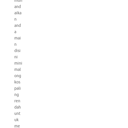
mun
and
aika
n
and
a
mai
n
disi
ni
mini
mal
ong
kos
pali
ng
ren
dah
unt
uk
me