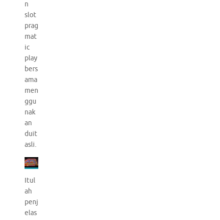
n
slot
prag
mat
ic
play
bers
ama
men
ggu
nak
an
duit
asli.
Itul
ah
penj
elas