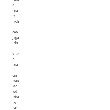
a
ena
m
inch
i
dan
juga
lebi
h
suka
r
bua
t
dia
man
kan
keti
mba
ng
hasr