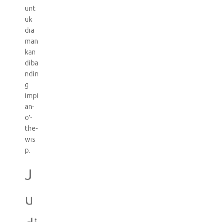
unt
uk
dia
man
kan
diba
ndin
g
impi
an-
o’-
the-
wis
p.
J
u