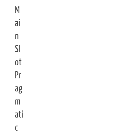
M
ai
n
Sl
ot
Pr
ag
m
ati
c