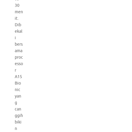
30
men
it.
Dib
ekal
i
bers
ama
proc
esso
r
A15
Bio
nic
yan
g
can
ggih
biki
n