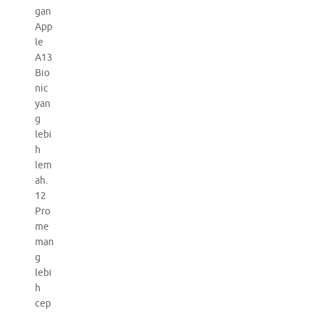
gan
App
le
A13
Bio
nic
yan
g
lebi
h
lem
ah.
12
Pro
me
man
g
lebi
h
cep