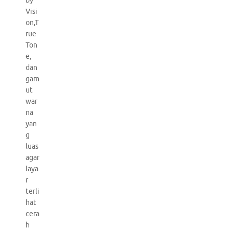
by
Visi
on,T
rue
Ton
e,
dan
gam
ut
war
na
yan
g
luas
agar
laya
r
terli
hat
cera
h