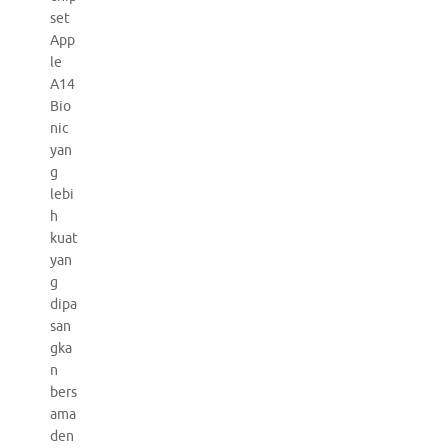
set
App
le
A14
Bio
nic
yan
g
lebi
h
kuat
yan
g
dipa
san
gka
n
bers
ama
den