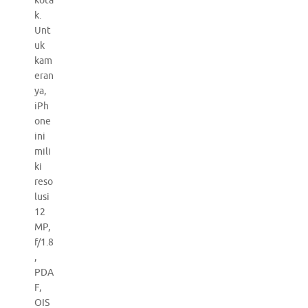
kota
k.
Unt
uk
kam
eran
ya,
iPh
one
ini
mili
ki
reso
lusi
12
MP,
f/1.8
,
PDA
F,
OIS