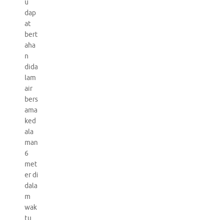
u
dap
at
bert
aha
n
dida
lam
air
bers
ama
ked
ala
man
6
met
er di
dala
m
wak
tu