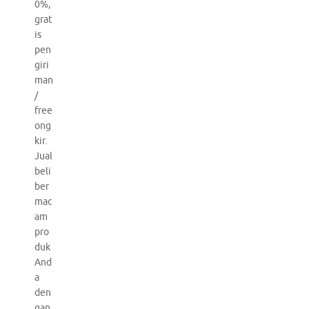
0%,
grat
is
pen
giri
man
/
free
ong
kir.
Jual
beli
ber
mac
am
pro
duk
And
a
den
gan