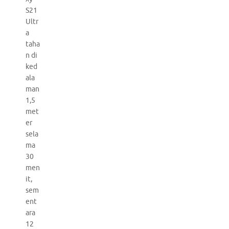
S21
Ultr
a
taha
n di
ked
ala
man
1,5
met
er
sela
ma
30
men
it,
sem
ent
ara
12