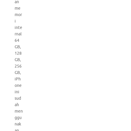
an
me
mor
i
inte
rnal
64
GB,
128
GB,
256
GB,
iPh
one
ini
sud
ah
men
ggu
nak
an