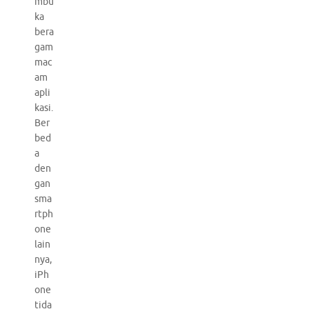
mbu
ka
bera
gam
mac
am
apli
kasi.
Ber
bed
a
den
gan
sma
rtph
one
lain
nya,
iPh
one
tida