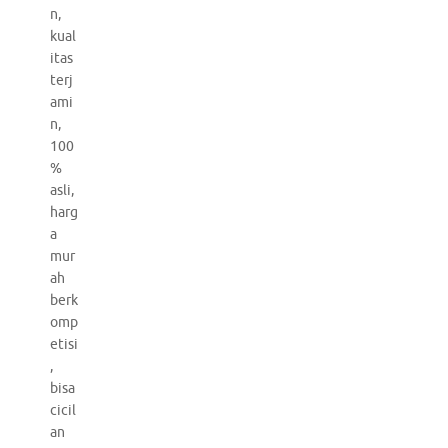
n,
kual
itas
terj
ami
n,
100
%
asli,
harg
a
mur
ah
berk
omp
etisi
,
bisa
cicil
an