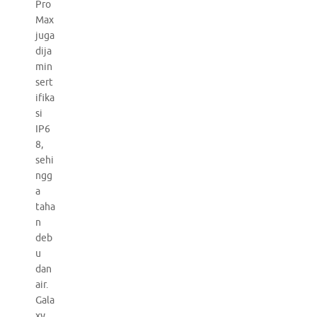
Pro
Max
juga
dija
min
sert
ifika
si
IP6
8,
sehi
ngg
a
taha
n
deb
u
dan
air.
Gala
xy