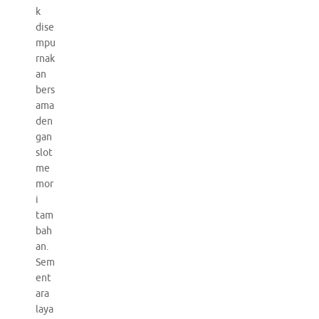
k
dise
mpu
rnak
an
bers
ama
den
gan
slot
me
mor
i
tam
bah
an.
Sem
ent
ara
laya