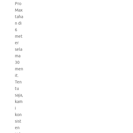
Pro
Max
taha
n di
6
met
er
sela
ma
30
men
it.
Ten
tu
saja,
kam
i
kon
sist
en