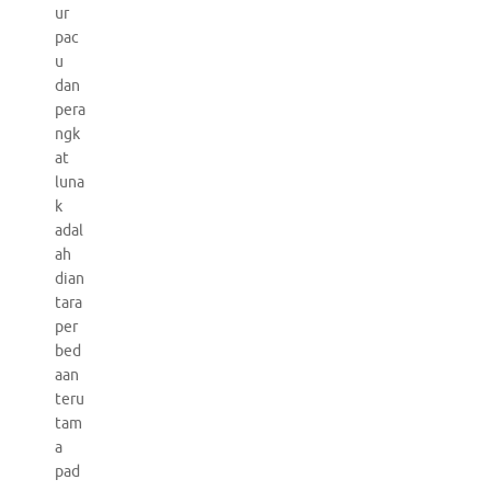
ur
pac
u
dan
pera
ngk
at
luna
k
adal
ah
dian
tara
per
bed
aan
teru
tam
a
pad