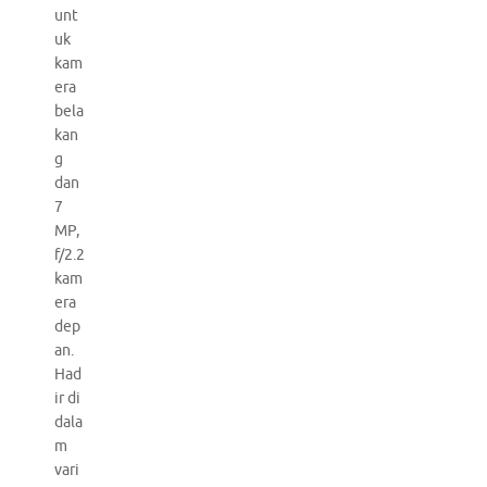
unt
uk
kam
era
bela
kan
g
dan
7
MP,
f/2.2
kam
era
dep
an.
Had
ir di
dala
m
vari