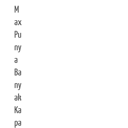
M
ax
Pu
ny
a
Ba
ny
ak
Ka
pa