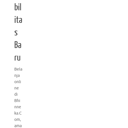
bil
ita
s
Ba
ru
Bela
nja
onli
ne
di
Bhi
nne
ka.C
om,
ama