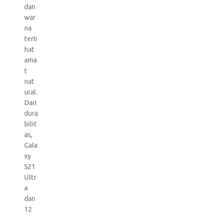
dan
war
na
terli
hat
ama
t
nat
ural.
Dari
dura
bilit
as,
Gala
xy
S21
Ultr
a
dan
12