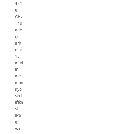
4×1.
8
GHz
Thu
nde
r).
IPh
one
13
mini
ini
me
mpu
nyai
sert
ifika
si
IP6
8
yait