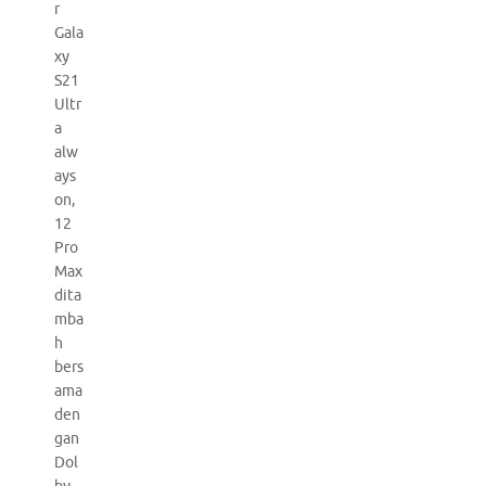
r
Gala
xy
S21
Ultr
a
alw
ays
on,
12
Pro
Max
dita
mba
h
bers
ama
den
gan
Dol