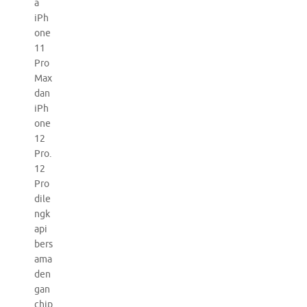
a
iPh
one
11
Pro
Max
dan
iPh
one
12
Pro.
12
Pro
dile
ngk
api
bers
ama
den
gan
chip