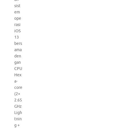
sist
em
ope
rasi
iOS
13
bers
ama
den
gan
CPU
Hex
a-
core
(2×
2.65
GHz
Ligh
tnin
g +