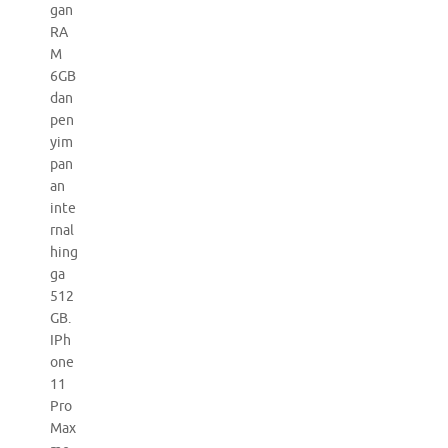
gan
RA
M
6GB
dan
pen
yim
pan
an
inte
rnal
hing
ga
512
GB.
IPh
one
11
Pro
Max