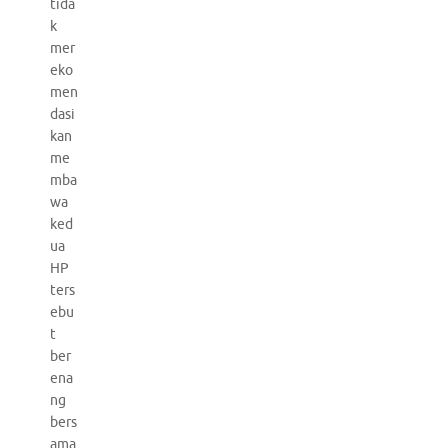
tida
k
mer
eko
men
dasi
kan
me
mba
wa
ked
ua
HP
ters
ebu
t
ber
ena
ng
bers
ama