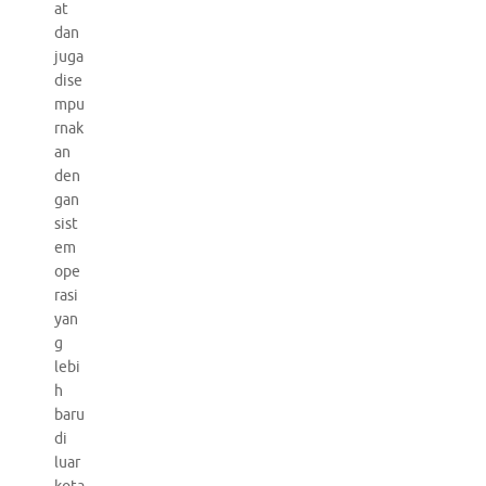
at
dan
juga
dise
mpu
rnak
an
den
gan
sist
em
ope
rasi
yan
g
lebi
h
baru
di
luar