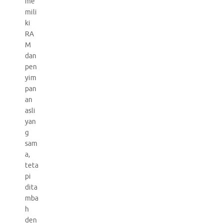
me
mili
ki
RA
M
dan
pen
yim
pan
an
asli
yan
g
sam
a,
teta
pi
dita
mba
h
den