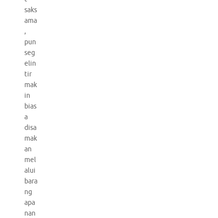
saks
ama
,
pun
seg
elin
tir
mak
in
bias
a
disa
mak
an
mel
alui
bara
ng
apa
nan