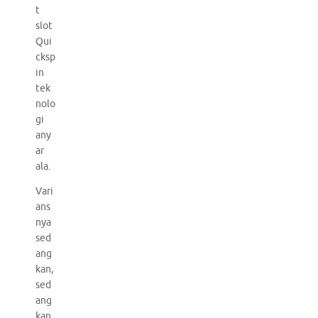
t
slot
Qui
cksp
in
tek
nolo
gi
any
ar
ala.
Vari
ans
nya
sed
ang
kan,
sed
ang
kan