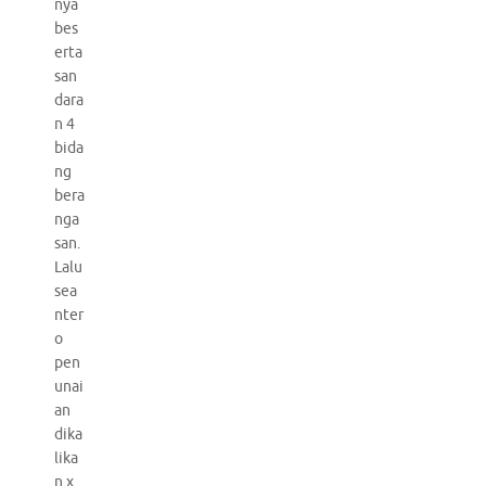
nya
bes
erta
san
dara
n 4
bida
ng
bera
nga
san.
Lalu
sea
nter
o
pen
unai
an
dika
lika
n x