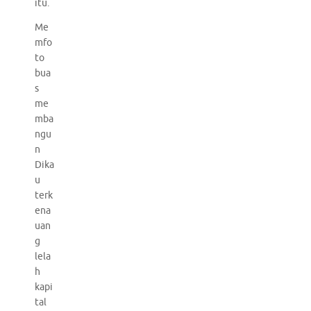
itu.
Me
mfo
to
bua
s
me
mba
ngu
n
Dika
u
terk
ena
uan
g
lela
h
kapi
tal