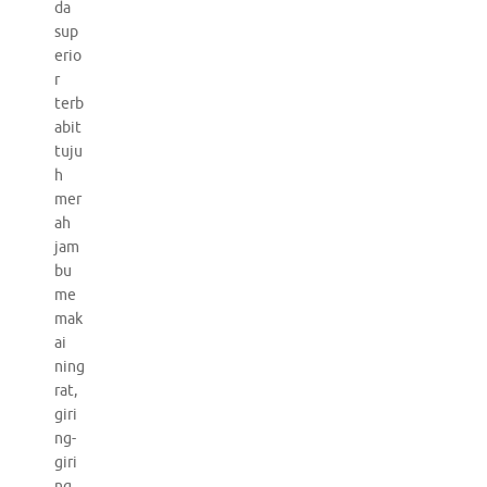
da
sup
erio
r
terb
abit
tuju
h
mer
ah
jam
bu
me
mak
ai
ning
rat,
giri
ng-
giri
ng