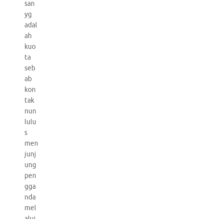
san
yg
adal
ah
kuo
ta
seb
ab
kon
tak
nun
lulu
s
men
junj
ung
pen
gga
nda
mel
alui