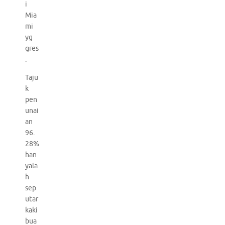
i
Mia
mi
yg
gres
.
Taju
k
pen
unai
an
96.
28%
han
yala
h
sep
utar
kaki
bua