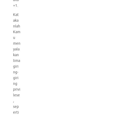
+1.
Kat
aka
nlah
Kam
u
men
yala
kan
lima
giri
ng-
giri
ng
privi
lese
,
sep
erti