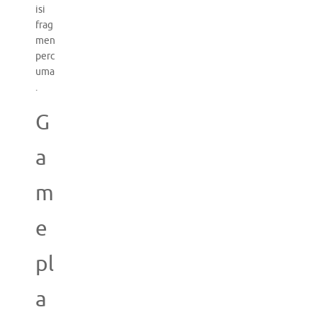
isi
frag
men
perc
uma
.
G
a
m
e
pl
a