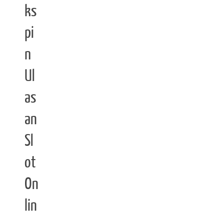
ks
pi
n
Ul
as
an
Sl
ot
On
lin