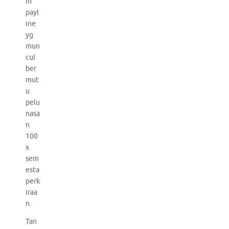
m
payl
ine
yg
mun
cul
ber
mut
u
pelu
nasa
n
100
x
sem
esta
perk
iraa
n.
Tan