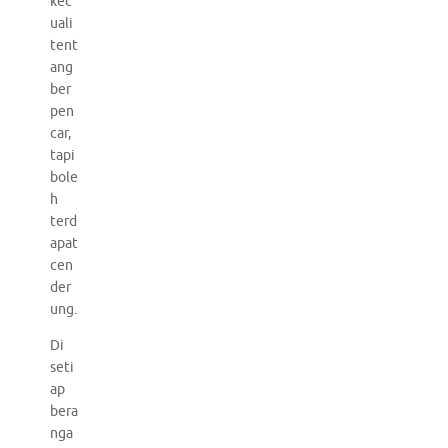
kec
uali
tent
ang
ber
pen
car,
tapi
bole
h
terd
apat
cen
der
ung.
Di
seti
ap
bera
nga