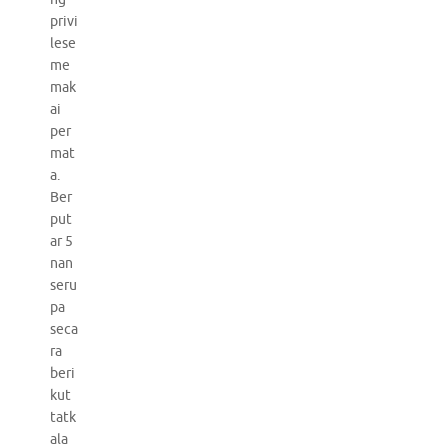
privi
lese
me
mak
ai
per
mat
a.
Ber
put
ar 5
nan
seru
pa
seca
ra
beri
kut
tatk
ala