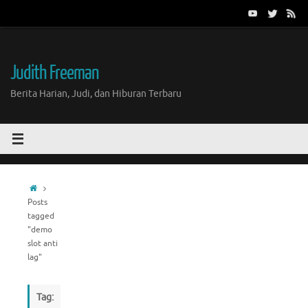
Skip
to
content
Judith Freeman
Berita Harian, Judi, dan Hiburan Terbaru
Home
Posts
tagged
"demo
slot anti
lag"
Tag: