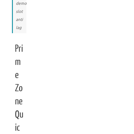
demo
slot
anti
lag
Pri
m
e
Zo
ne
Qu
ic