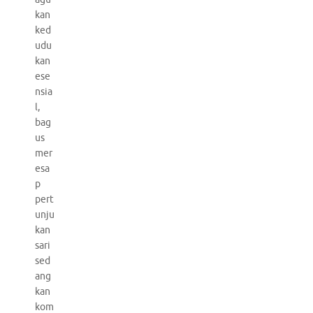
kan
ked
udu
kan
ese
nsia
l,
bag
us
mer
esa
p
pert
unju
kan
sari
sed
ang
kan
kom