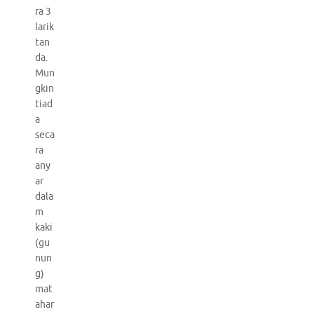
ra 3
larik
tan
da.
Mun
gkin
tiad
a
seca
ra
any
ar
dala
m
kaki
(gu
nun
g)
mat
ahar