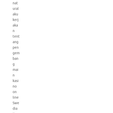
nat
ural
aku
kerj
aka
n
tent
ang
pen
gem
ban
g
mai
n
kasi
no
on
line
Swe
dia