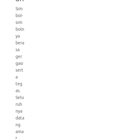
Sim
bol-
sim
boln
ya
bera
sa
ger
gasi
sert
a
teg
as.
Selu
ruh
nya
data
ng
ama
t