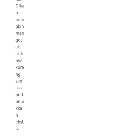
Dika
u
mun
gkin
men
got
ak-
atik
nya
kura
ng
sem
asa
pert
unju
kka
n
ekst
ra.