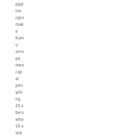
payl
ine
rajin
mak
a
Kam
u
seru
pa
men
cap
ai
pen
yeli
ng
20 x
bers
ama
50 x
sek