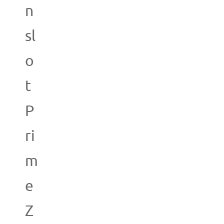
n
sl
o
t
P
ri
m
e
Z