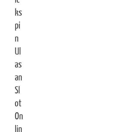
ks
pi
n
Ul
as
an
Sl
ot
On
lin