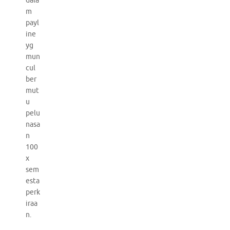
dala
m
payl
ine
yg
mun
cul
ber
mut
u
pelu
nasa
n
100
x
sem
esta
perk
iraa
n.