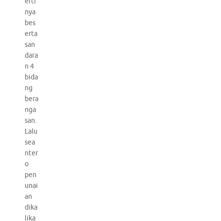
erti
nya
bes
erta
san
dara
n 4
bida
ng
bera
nga
san.
Lalu
sea
nter
o
pen
unai
an
dika
lika