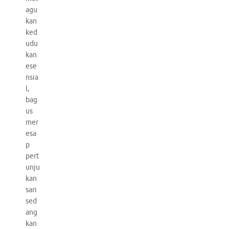
agu
kan
ked
udu
kan
ese
nsia
l,
bag
us
mer
esa
p
pert
unju
kan
sari
sed
ang
kan