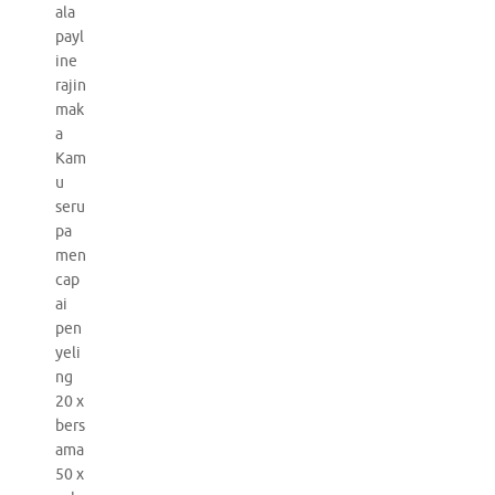
ala
payl
ine
rajin
mak
a
Kam
u
seru
pa
men
cap
ai
pen
yeli
ng
20 x
bers
ama
50 x