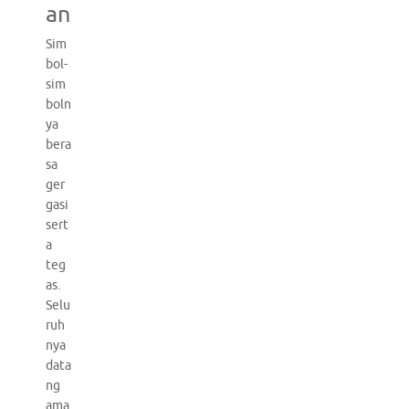
an
Sim
bol-
sim
boln
ya
bera
sa
ger
gasi
sert
a
teg
as.
Selu
ruh
nya
data
ng
ama