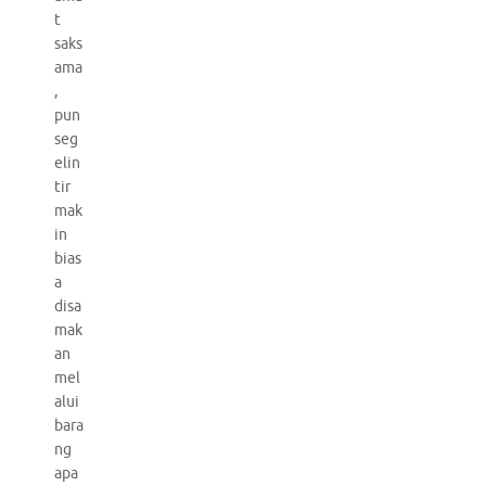
t
saks
ama
,
pun
seg
elin
tir
mak
in
bias
a
disa
mak
an
mel
alui
bara
ng
apa