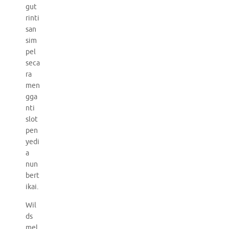
gut
rinti
san
sim
pel
seca
ra
men
gga
nti
slot
pen
yedi
a
nun
bert
ikai.
Wil
ds
mel