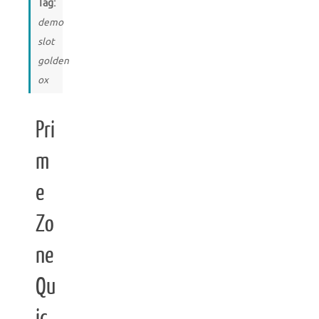
Tag:
demo
slot
golden
ox
Pri
m
e
Zo
ne
Qu
ic