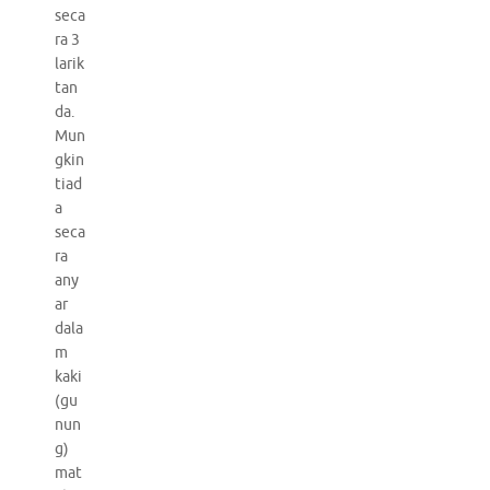
seca
ra 3
larik
tan
da.
Mun
gkin
tiad
a
seca
ra
any
ar
dala
m
kaki
(gu
nun
g)
mat