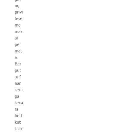
ng
privi
lese
me
mak
ai
per
mat
a.
Ber
put
ar 5
nan
seru
pa
seca
ra
beri
kut
tatk