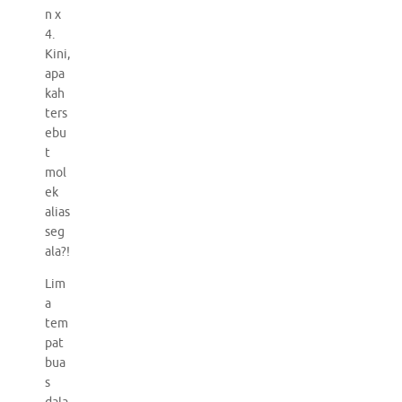
n x
4.
Kini,
apa
kah
ters
ebu
t
mol
ek
alias
seg
ala?!
Lim
a
tem
pat
bua
s