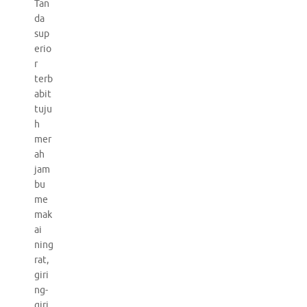
Tan
da
sup
erio
r
terb
abit
tuju
h
mer
ah
jam
bu
me
mak
ai
ning
rat,
giri
ng-
giri