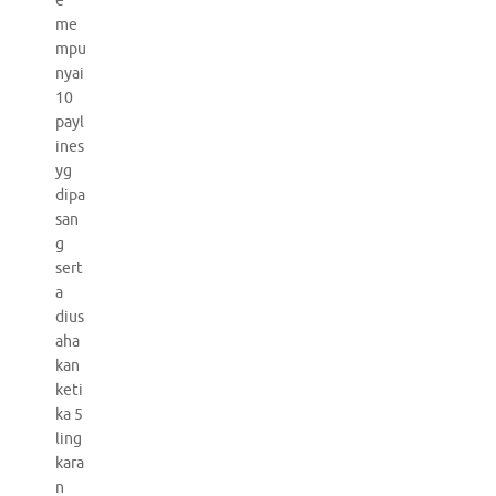
e
me
mpu
nyai
10
payl
ines
yg
dipa
san
g
sert
a
dius
aha
kan
keti
ka 5
ling
kara
n