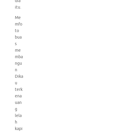
dia
itu.
Me
mfo
to
bua
s
me
mba
ngu
n
Dika
u
terk
ena
uan
g
lela
h
kapi