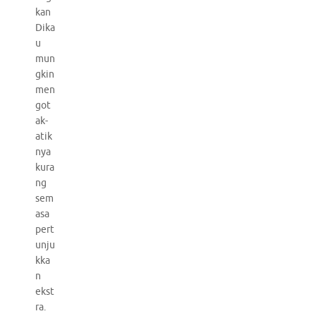
kan
Dika
u
mun
gkin
men
got
ak-
atik
nya
kura
ng
sem
asa
pert
unju
kka
n
ekst
ra.