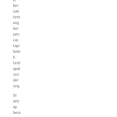
kec
uali
tent
ang
ber
pen
car,
tapi
bole
h
terd
apat
cen
der
ung.
Di
seti
ap
bera