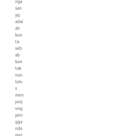
nga
san
yg
adal
ah
kuo
ta
seb
ab
kon
tak
nun
lulu
s
men
junj
ung
pen
gga
nda
mel