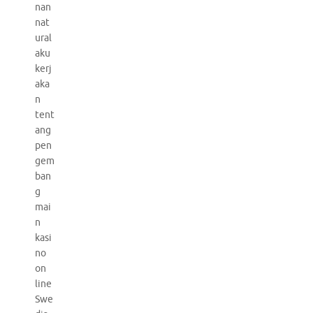
nan
nat
ural
aku
kerj
aka
n
tent
ang
pen
gem
ban
g
mai
n
kasi
no
on
line
Swe