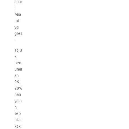
ahar
i
Mia
mi
yg
gres
.
Taju
k
pen
unai
an
96.
28%
han
yala
h
sep
utar
kaki