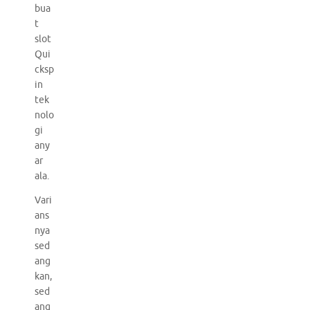
bua
t
slot
Qui
cksp
in
tek
nolo
gi
any
ar
ala.
Vari
ans
nya
sed
ang
kan,
sed
ang