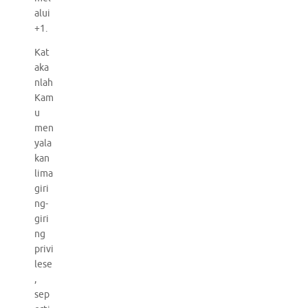
alui
+1.
Kat
aka
nlah
Kam
u
men
yala
kan
lima
giri
ng-
giri
ng
privi
lese
,
sep