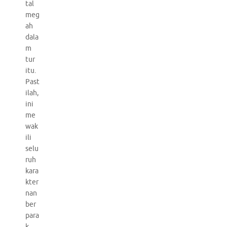
tal
meg
ah
dala
m
tur
itu.
Past
ilah,
ini
me
wak
ili
selu
ruh
kara
kter
nan
ber
para
k,