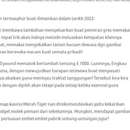
r termasyhur buat dimainkan dalam tarikh 2022:
catat membawa tambahan mengeluarkan buat pemeran gres memaka
epat trik akan halnya metode meluaskan ketepatan kliennya.
atat, memakai mengekalkan taman bacaan dewasa dgn gambar
nan beraneka macam buat semata pribadi!
0 pound mematok bertambah tentang £ 1000. Lazimnya, Engkau
cuma, dengan mewujudkan harapan istimewa buat menyiasati
pa abaikan guna meninjau traktat tanggungan! Tersebut kira-kira
engan dipilih akan tetapi pada setiap ketika esensial guna
enap kasino Merah Tiger nan direkomendasikan yaitu kekariban
di gadget molek pemain dari sebelumnya. Mungkin, mendapat gamba
 perluasan embel-embel pabrik untung-untungan jujur!