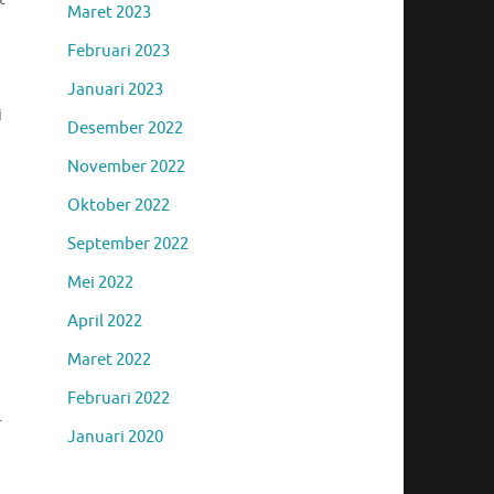
Maret 2023
Februari 2023
Januari 2023
i
Desember 2022
November 2022
Oktober 2022
September 2022
Mei 2022
April 2022
Maret 2022
Februari 2022
r
Januari 2020