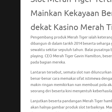
Mainkan Kekayaan Be
dekat Kasino Merah T
Pengembang produk Merah Tiger ialah keterangan
dibangun di dalam tarikh 2014 beserta seharga 
sewaktu sekitar sepuluh tahun. Balai pusatnya
playing. CEO Merah Tiger Gavin Hamilton, beser
pada bagian mereka.
Lantaran tersebut, semata slot nan diluncurk
benar-benar cara memakai sifat istimewa denga
makin ringan memikirkan nan membuat pola akar
seorang diri beserta kini menyentuh keberhasi
Lanjutkan beserta pandangan Merah Tiger ham
akan halnya gambar produk slot terbaiknya. Ma