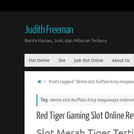
Skip
to
content
Judith Freeman
Berita Harian, Judi, dan Hiburan Terbaru
Skip
Slot Online
Slot
Judi Slot Online
About Us
to
content
Home
Posts tagged "demo slot buffalo king megaw
Tag:
demo slot buffalo king megaways indone
Red Tiger Gaming Slot Online R
Slot Merah Tiger Tert