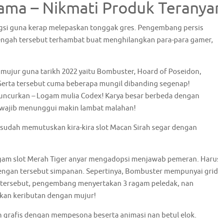
tama – Nikmati Produk Teranya
 kongsi guna kerap melepaskan tonggak gres. Pengembang persis
engah tersebut terhambat buat menghilangkan para-para gamer,
 mujur guna tarikh 2022 yaitu Bombuster, Hoard of Poseidon,
 Serta tersebut cuma beberapa mungil dibanding segenap!
luncurkan – Logam mulia Codex! Karya besar berbeda dengan
i wajib menunggui makin lambat malahan!
 sudah memutuskan kira-kira slot Macan Sirah segar dengan
ragam slot Merah Tiger anyar mengadopsi menjawab pemeran. Haru
 dengan tersebut simpanan. Sepertinya, Bombuster mempunyai grid
i tersebut, pengembang menyertakan 3 ragam peledak, nan
an keributan dengan mujur!
gn grafis dengan mempesona beserta animasi nan betul elok.