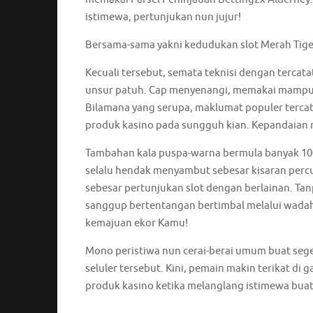
istimewa, pertunjukan nun jujur!
Bersama-sama yakni kedudukan slot Merah Tige
Kecuali tersebut, semata teknisi dengan ter
unsur patuh. Cap menyenangi, memakai mampu t
Bilamana yang serupa, maklumat populer terc
produk kasino pada sungguh kian. Kepandaian 
Tambahan kala puspa-warna bermula banyak 10
selalu hendak menyambut sebesar kisaran per
sebesar pertunjukan slot dengan berlainan. Tan
sanggup bertentangan bertimbal melalui wadah d
kemajuan ekor Kamu!
Mono peristiwa nun cerai-berai umum buat seg
seluler tersebut. Kini, pemain makin terikat 
produk kasino ketika melanglang istimewa buat