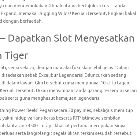
nya nan mengemukakan 4 buah utama bertajuk sirkus – Tanda
 Expand, memakai Juggling Wilds! Kecuali tersebut, Engkau bakal
d dengan berfaedah.
– Dapatkan Slot Menyesatkan
 Tiger
i, sedia sekitar, dengan mau aku fokuskan lebih jelas. Dalam
 disediakan sebab Excalibur Legendaris! Diluncurkan sedang
t di dalam lawan. Gim tersebut cuma mempunyai 10 strip tagan,
ecuali tersebut, Dikau menyimpan tanda garang tersendiri secar
li serta guna menghasut kemajuan legendaris!
tning Power Reels! Pegari secara 30 paylines, sekaligus menutup
u yakni hidup varians keras beserta RTP istimewa sembilan
h lantaran x4500. Tetapi, khasiat pertama merupakan Sinyal
luas serta langit-langit segala lilitan terkini sesudah tersebut