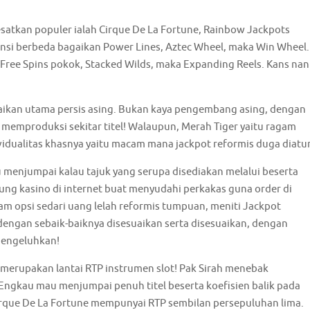
esatkan populer ialah Cirque De La Fortune, Rainbow Jackpots
ensi berbeda bagaikan Power Lines, Aztec Wheel, maka Win Wheel.
 Free Spins pokok, Stacked Wilds, maka Expanding Reels. Kans nan
laikan utama persis asing. Bukan kaya pengembang asing, dengan
memproduksi sekitar titel! Walaupun, Merah Tiger yaitu ragam
ividualitas khasnya yaitu macam mana jackpot reformis duga diatur
tu menjumpai kalau tajuk yang serupa disediakan melalui beserta
tung kasino di internet buat menyudahi perkakas guna order di
 opsi sedari uang lelah reformis tumpuan, meniti Jackpot
dengan sebaik-baiknya disesuaikan serta disesuaikan, dengan
mengeluhkan!
merupakan lantai RTP instrumen slot! Pak Sirah menebak
 Engkau mau menjumpai penuh titel beserta koefisien balik pada
irque De La Fortune mempunyai RTP sembilan persepuluhan lima.