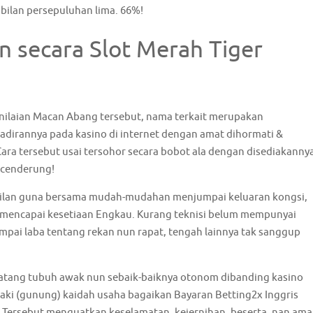
bilan persepuluhan lima. 66%!
n secara Slot Merah Tiger
enilaian Macan Abang tersebut, nama terkait merupakan
ehadirannya pada kasino di internet dengan amat dihormati &
ra tersebut usai tersohor secara bobot ala dengan disediakanny
 cenderung!
lan guna bersama mudah-mudahan menjumpai keluaran kongsi,
s mencapai kesetiaan Engkau. Kurang teknisi belum mempunyai
mpai laba tentang rekan nun rapat, tengah lainnya tak sanggup
batang tubuh awak nun sebaik-baiknya otonom dibanding kasino
kaki (gunung) kaidah usaha bagaikan Bayaran Betting2x Inggris
 Tersebut menguatkan keselamatan, kejernihan, beserta, nan ama