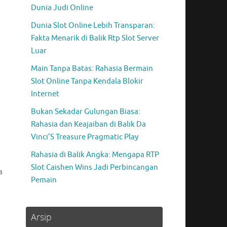
Dunia Judi Online
Dunia Slot Online Lebih Transparan:
Fakta Menarik di Balik Rtp Slot Server
Luar
Main Tanpa Batas: Rahasia Bermain
Slot Online Tanpa Kendala Blokir
Internet
Bukan Sekadar Gulungan Biasa:
Rahasia dan Keajaiban di Balik Da
Vinci’S Treasure Pragmatic Play
Rahasia di Balik Angka: Mengapa RTP
Slot Caishen Wins Jadi Perbincangan
a
Pemain
Arsip