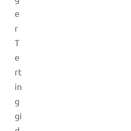
e
r
T
e
rt
in
g
gi