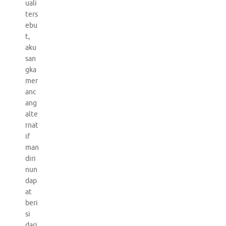
uali
ters
ebu
t,
aku
san
gka
mer
anc
ang
alte
rnat
if
man
diri
nun
dap
at
beri
si
dari