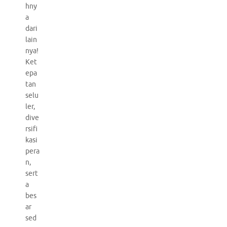
hny
a
dari
lain
nya!
Ket
epa
tan
selu
ler,
dive
rsifi
kasi
pera
n,
sert
a
bes
ar
sed