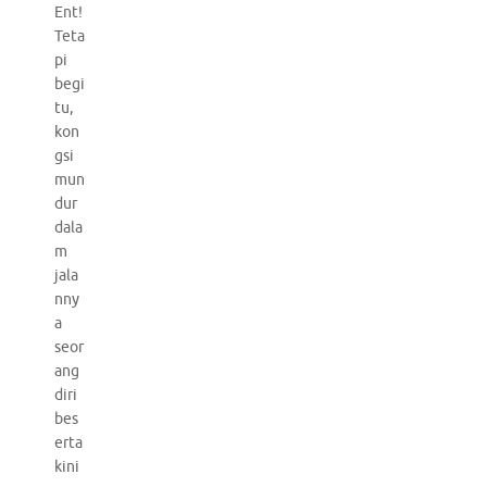
Ent!
Teta
pi
begi
tu,
kon
gsi
mun
dur
dala
m
jala
nny
a
seor
ang
diri
bes
erta
kini