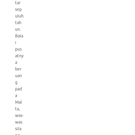
tar
sep
uluh
tah
un.
Bala
i
pus
atny
a
ber
uan
g
pad
a
Mal
ta,
was-
was
sila