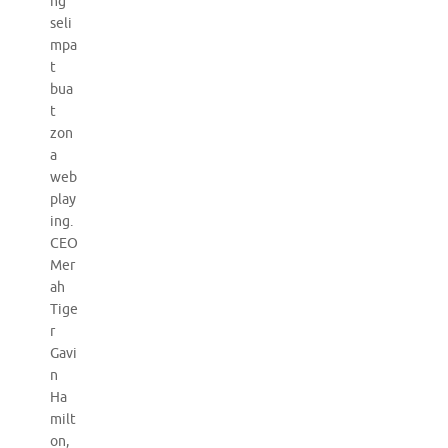
ng
seli
mpa
t
bua
t
zon
a
web
play
ing.
CEO
Mer
ah
Tige
r
Gavi
n
Ha
milt
on,