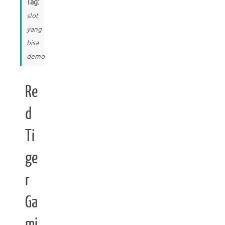
Tag:
slot
yang
bisa
demo
Re
d
Ti
ge
r
Ga
mi