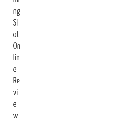
ng
Sl
ot
On
lin
e
Re
vi
e
w