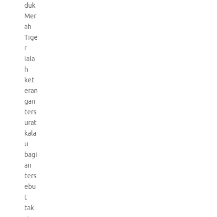
duk
Mer
ah
Tige
r
iala
h
ket
eran
gan
ters
urat
kala
u
bagi
an
ters
ebu
t
tak