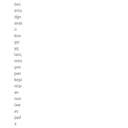
bes
erta
dgn
anas
ir
kon
gsi
yg
lain,
men
yim
pan
kepi
ntar
an
nun
law
as
pad
a