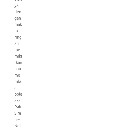
ya
den
gan
mak
in
ring
an
me
miki
rkan
nan
me
mbu
at
pola
akar
Pak
Sira
h –
Net