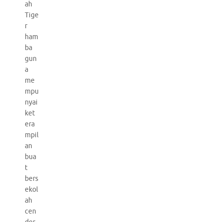
ah
Tige
r
ham
ba
gun
a
me
mpu
nyai
ket
era
mpil
an
bua
t
bers
ekol
ah
cen