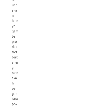
der
ung
aka
n
haln
ya
gam
bar
pro
duk
slot
terb
aikn
ya.
Man
aka
h
pen
gan
tara
pok