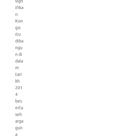
sign
ifika
n.
Kon
gsi
itu
diba
ngu
n di
dala
m
tari
kh
201
4
bes
erta
seh
arga
gun
a