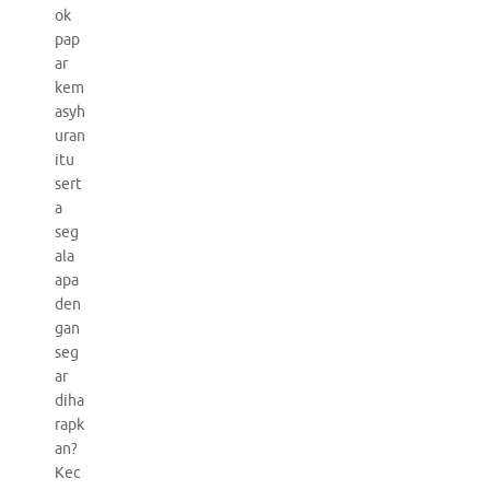
ok
pap
ar
kem
asyh
uran
itu
sert
a
seg
ala
apa
den
gan
seg
ar
diha
rapk
an?
Kec