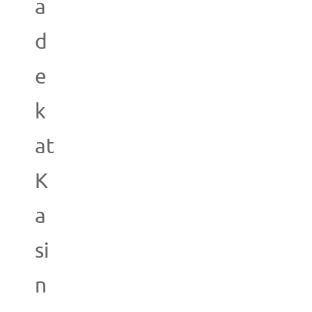
a
d
e
k
at
K
a
si
n