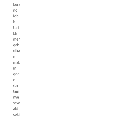
kura
ng
lebi
h
tari
kh
men
gab
ulka
n
mak
in
ged
e
dari
lain
nya
sew
aktu
seki