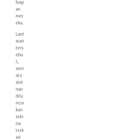
bagi
an
mer
eka.
Lant
aran
ters
ebu
t,
sem
ata
slot
nan
dilu
ncur
kan
seki
tar
terk
ait