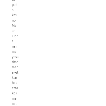
pad
a
kasi
no
Mer
ah
Tige
r
nan
men
yesa
tkan
men
akut
kan
bes
erta
kok
me
mili