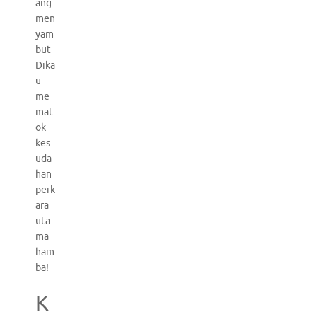
ang
men
yam
but
Dika
u
me
mat
ok
kes
uda
han
perk
ara
uta
ma
ham
ba!
K