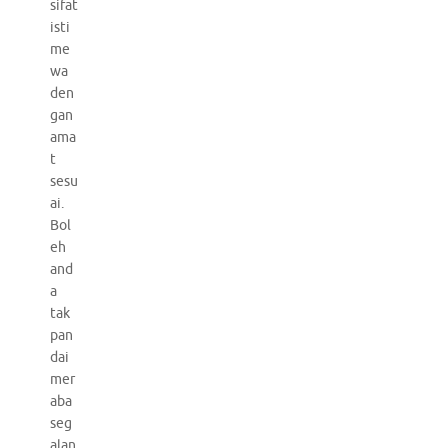
sifat
isti
me
wa
den
gan
ama
t
sesu
ai.
Bol
eh
and
a
tak
pan
dai
mer
aba
seg
alan