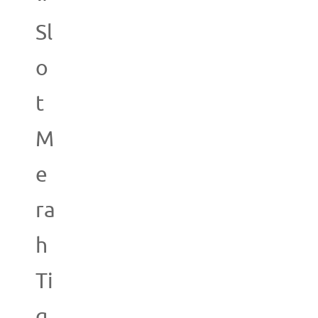
Sl
o
t
M
e
ra
h
Ti
g