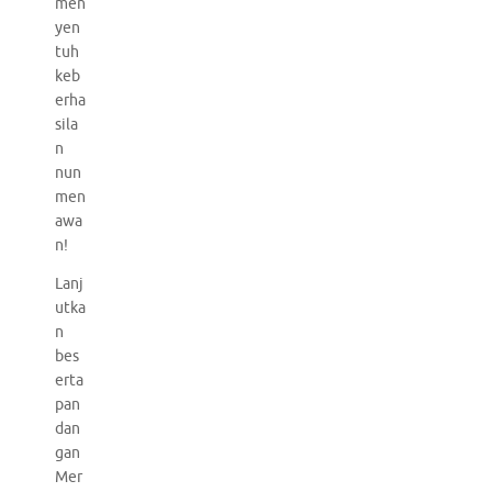
men
yen
tuh
keb
erha
sila
n
nun
men
awa
n!
Lanj
utka
n
bes
erta
pan
dan
gan
Mer