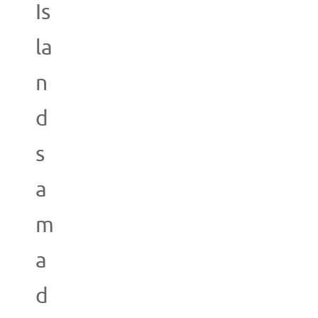
Is
la
n
d
s
a
m
a
d