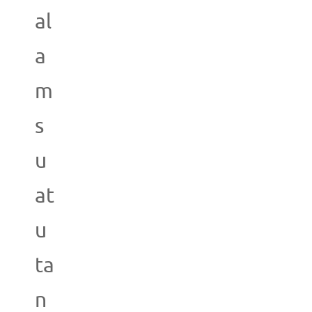
al
a
m
s
u
at
u
ta
n