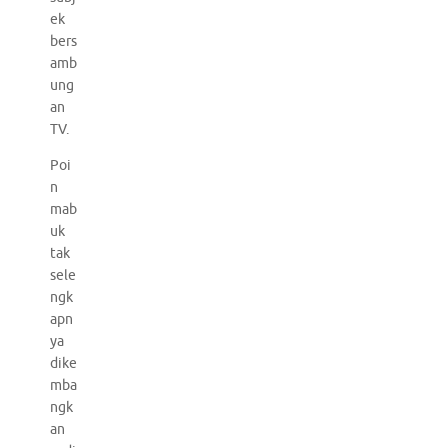
ek
bers
amb
ung
an
TV.
Poi
n
mab
uk
tak
sele
ngk
apn
ya
dike
mba
ngk
an