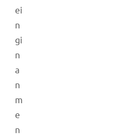
ei
n
gi
n
a
n
m
e
n