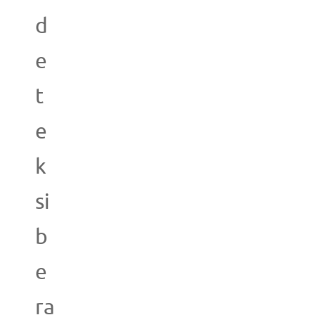
d
e
t
e
k
si
b
e
ra