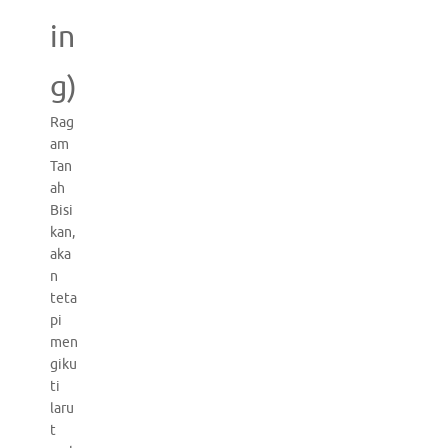
in
g)
Rag
am
Tan
ah
Bisi
kan,
aka
n
teta
pi
men
giku
ti
laru
t