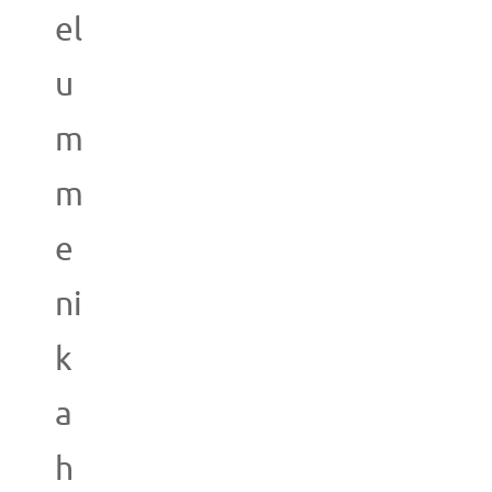
el
u
m
m
e
ni
k
a
h