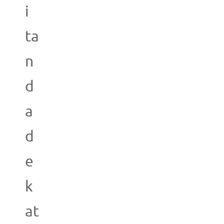
i
ta
n
d
a
d
e
k
at