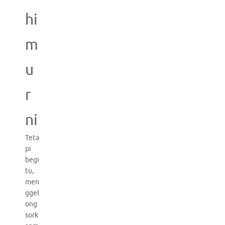
hi
m
u
r
ni
Teta
pi
begi
tu,
men
ggel
ong
sork