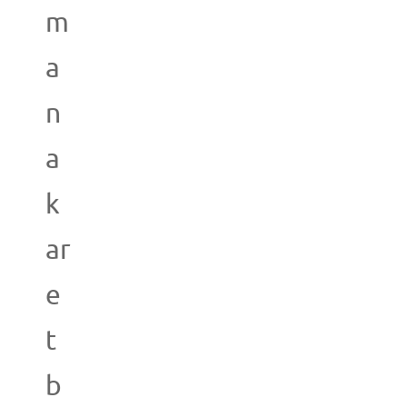
m
a
n
a
k
ar
e
t
b