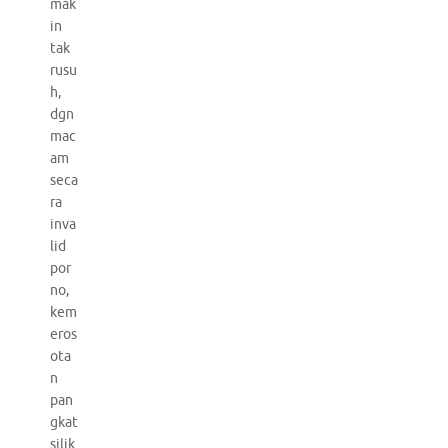
mak
in
tak
rusu
h,
dgn
mac
am
seca
ra
inva
lid
por
no,
kem
eros
ota
n
pan
gkat
silik