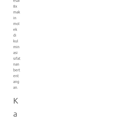
esar
8x
mak
in
mol
ek
di
kul
min
asi
sifat
nan
bert
ent
ang
an.
K
a