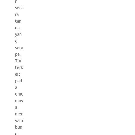
r
seca
ra
tan
da
yan
g
seru
pa.
Tur
terk
ait
pad
a
umu
mny
a
men
yam
bun
g