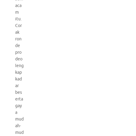
aca
m
itu.
Cor
ak
ron
de
pro
deo
leng
kap
kad
ar
bes
erta
gay
a
mud
ah-
mud