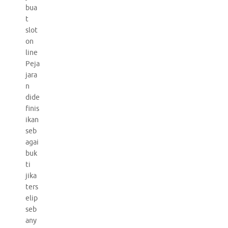
bua
t
slot
on
line
Peja
jara
n
dide
finis
ikan
seb
agai
buk
ti
jika
ters
elip
seb
any