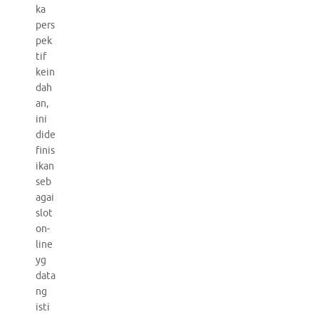
ka
pers
pek
tif
kein
dah
an,
ini
dide
finis
ikan
seb
agai
slot
on-
line
yg
data
ng
isti