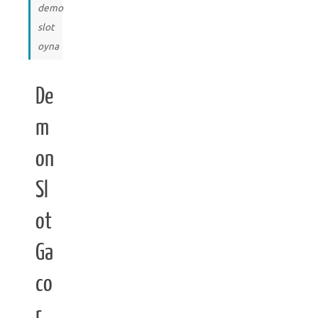
demo
slot
oyna
De
m
on
Sl
ot
Ga
co
r