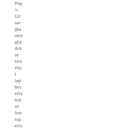
Play
’n
GO
san
gka
men
gha
dirk
an
ters
ebu
t
lagi
bes
erta
slot
on
line
sup
erio