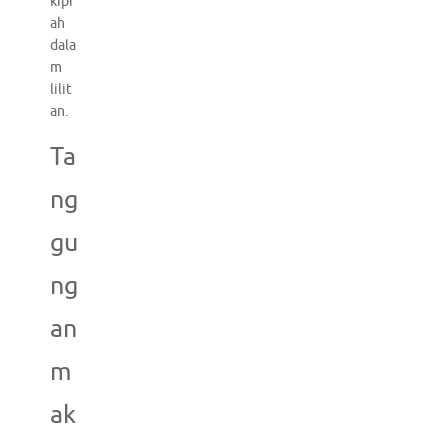
kipr
ah
dala
m
lilit
an.
Ta
ng
gu
ng
an
m
ak