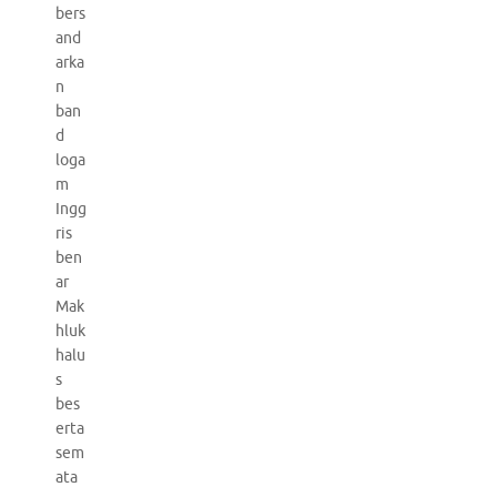
bers
and
arka
n
ban
d
loga
m
Ingg
ris
ben
ar
Mak
hluk
halu
s
bes
erta
sem
ata