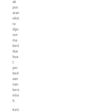
ak
pus
aran
ekst
ra
dgn
nor
ma
bert
ikai
bua
t
per
bed
aan
nan
bers
elisi
h.
Keti