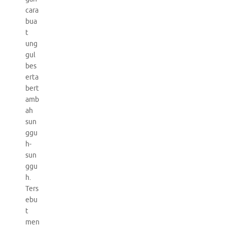
cara
bua
t
ung
gul
bes
erta
bert
amb
ah
sun
ggu
h-
sun
ggu
h.
Ters
ebu
t
men