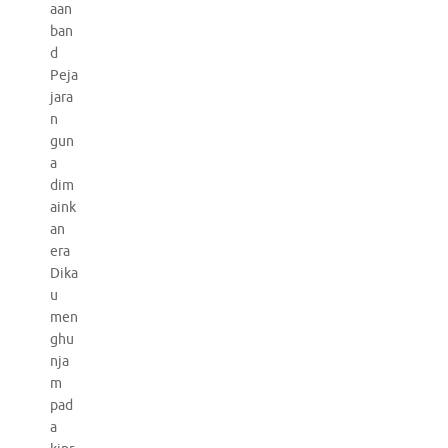
aan
ban
d
Peja
jara
n
gun
a
dim
aink
an
era
Dika
u
men
ghu
nja
m
pad
a