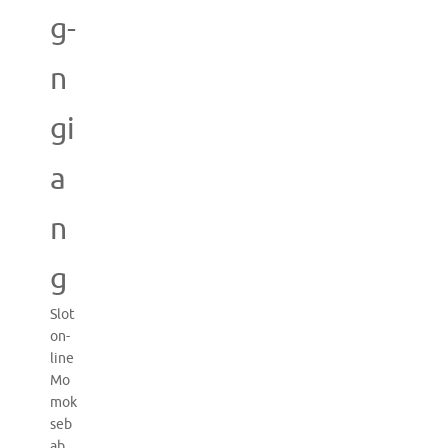
g-
n
gi
a
n
g
Slot
on-
line
Mo
mok
seb
ab