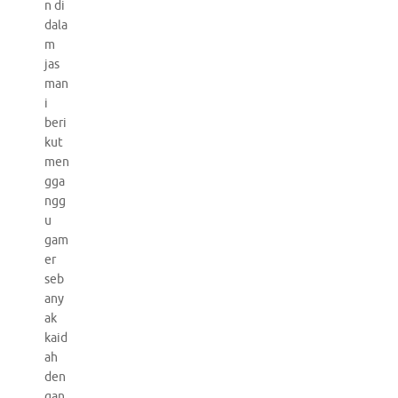
n di
dala
m
jas
man
i
beri
kut
men
gga
ngg
u
gam
er
seb
any
ak
kaid
ah
den
gan