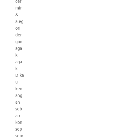
cer
min
&
aleg
ori
den
gan
aga
k-
aga
k
Dika
u
ken
ang
an
seb
ab
kon
sep
sem