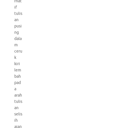
rnat
if
tulis
an
pusi
ng
dala
m
ceru
k
kiri
lem
bah
pad
a
arah
tulis
an
selis
ih
ajan