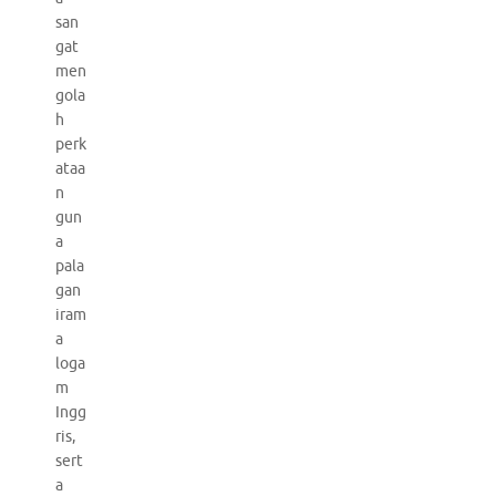
san
gat
men
gola
h
perk
ataa
n
gun
a
pala
gan
iram
a
loga
m
Ingg
ris,
sert
a