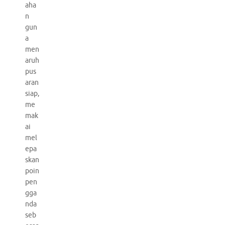
aha
n
gun
a
men
aruh
pus
aran
siap,
me
mak
ai
mel
epa
skan
poin
pen
gga
nda
seb