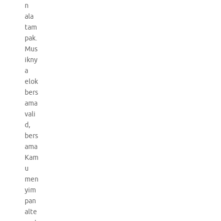
n
ala
tam
pak.
Mus
ikny
a
elok
bers
ama
vali
d,
bers
ama
Kam
u
men
yim
pan
alte