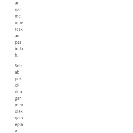
ar
nan
me
mbe
resk
an
pas
inda
h.
Seb
ab
pok
ok
den
gan
men
olak
gam
epla
y