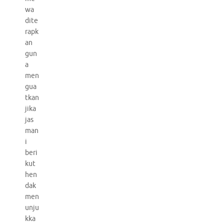
wa
dite
rapk
an
gun
a
men
gua
tkan
jika
jas
man
i
beri
kut
hen
dak
men
unju
kka