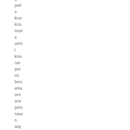
pad
a
kira-
kira
muli
a
sete
l
kisa
ran
pre
mi
bers
ama
sen
arai
pelu
nasa
n
waj