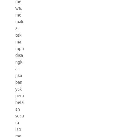
me
wa,
me
mak
ai
tak
ma
mpu
disa
ngk
al
jika
ban
yak
pem
bela
an
seca
ra
isti
me