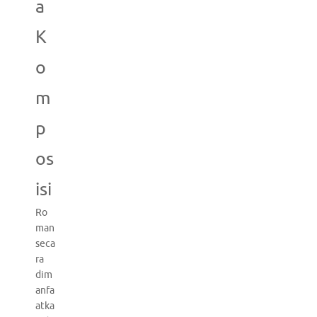
a
K
o
m
p
os
isi
Ro
man
seca
ra
dim
anfa
atka