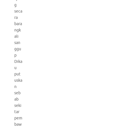
g
seca
ra
bara
ngk
ali
san
ggu
p
Dika
u
put
uska
n
seb
ab
seki
tar
pem
baw