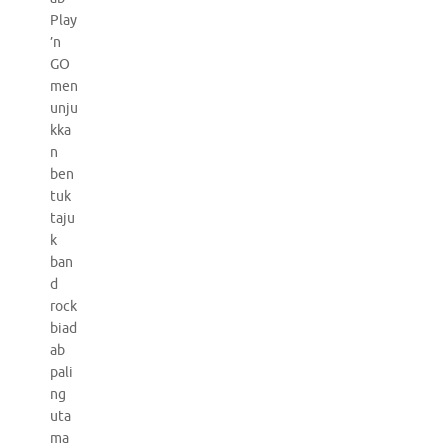
Play
’n
GO
men
unju
kka
n
ben
tuk
taju
k
ban
d
rock
biad
ab
pali
ng
uta
ma