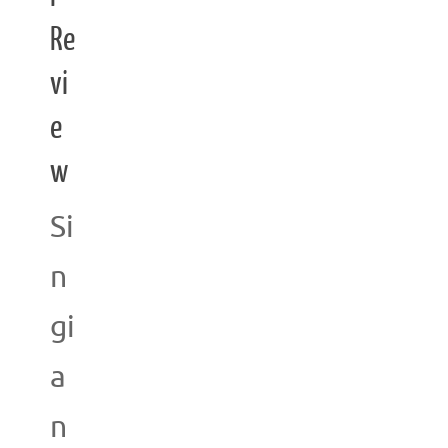
Re
vi
e
w
Si
n
gi
a
n